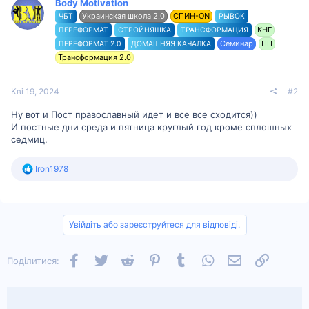
Body Motivation
і
ї
Украинская школа 2.0
СПИН-ON
ЧБТ
РЫВОК
:
КНГ
ПЕРЕФОРМАТ
СТРОЙНЯШКА
ТРАНСФОРМАЦИЯ
Семинар
ПП
ПЕРЕФОРМАТ 2.0
ДОМАШНЯЯ КАЧАЛКА
Трансформация 2.0
Кві 19, 2024
#2
Ну вот и Пост православный идет и все все сходится))
И постные дни среда и пятница круглый год кроме сплошных
седмиц.
Р
Iron1978
е
а
к
ц
і
Увійдіть або зареєструйтеся для відповіді.
ї
:
Facebook
Twitter
Reddit
Pinterest
Tumblr
WhatsApp
Електронна п
Посилан
Поділитися: