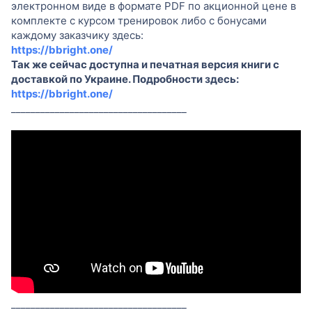
электронном виде в формате PDF по акционной цене в
у
комплекте с курсом тренировок либо с бонусами
каждому заказчику здесь:
https://bbright.one/
Так же сейчас доступна и печатная версия книги с
доставкой по Украине. Подробности здесь:
https://bbright.one/
____________________________________
____________________________________