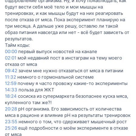
оздоровление организма. Ну, и хочу понаблюдать, как
будут вести себя моё тело и мои мышцы на
тренировках, и как мышцы будут на них реагировать
после отказа от мяса. Пока эксперимент планирую на
три месяца. А дальше уже решу, оставлю ли такой
образ питания навсегда или нет - всё будет зависеть от
результатов.
Тайм коды:
00:00
первый выпуск новостей на канале
02:01
мой недавний пост в инстаграм на тему моего
отказа от мяса
09:42
зачем мне нужно отказаться от мяса в питании
11:32
немного о гормональной системе
12:59
почему я часто провожу какие-то эксперименты
14:33
польза для ЖКТ
18:24
сосиска из супермаркета безопаснее куска мяса,
купленного там же?!
20:28
рН организма. Его зависимость от количества
мяса в рационе и влияние рН на результаты тренировок
23:55
немного о том, что сдерживает мышечный рост
25:26
ещё подробности о моём эксперименте в отказе
от мяса