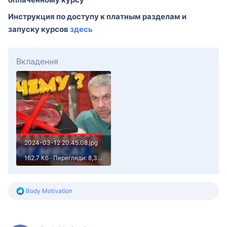
Инструкция по доступу к платным разделам и
запуску курсов
здесь
Вкладення
2024-03-12 20.45.08.jpg
162.7 Кб · Перегляди: 8,310
Р
Body Motivation
е
а
к
ц