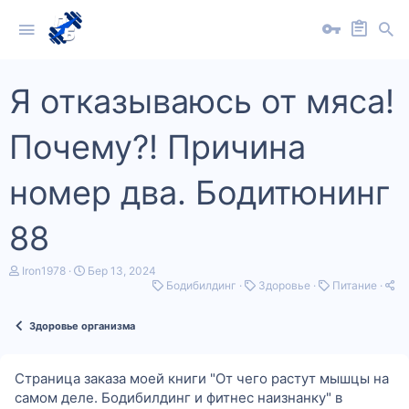
Я отказываюсь от мяса!
Почему?! Причина
номер два. Бодитюнинг
88
А
Д
Iron1978
Бер 13, 2024
в
а
К
К
К
Бодибилдинг
Здоровье
Питание
т
т
а
а
а
о
а
т
т
т
Здоровье организма
р
п
е
е
е
т
о
г
г
г
е
ч
о
о
о
м
а
р
р
р
Страница заказа моей книги "От чего растут мышцы на
и
т
і
і
і
самом деле. Бодибилдинг и фитнес наизнанку" в
к
я
я
я