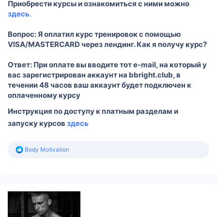
Приобрести курсы и ознакомиться с ними можно
здесь
.
Вопрос: Я оплатил курс тренировок с помощью
VISA/MASTERCARD через лендинг. Как я получу курс?
Ответ: При оплате вы вводите тот e-mail, на который у
вас зарегистрирован аккаунт на bbright.club, в
течении 48 часов ваш аккаунт будет подключен к
оплаченному курсу
Инструкция по доступу к платным разделам и
запуску курсов
здесь
Р
Body Motivation
е
а
к
ц
і
ї
: