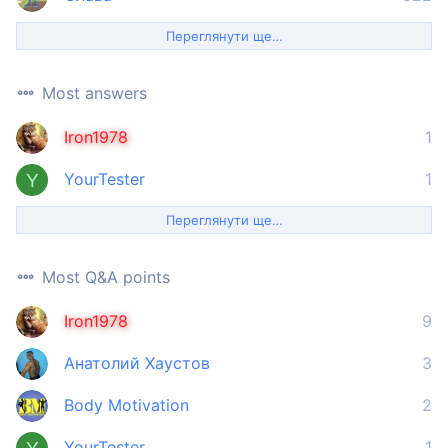
Переглянути ще…
Most answers
Iron1978
1
YourTester
1
Y
Переглянути ще…
Most Q&A points
Iron1978
9
Анатолий Хаустов
3
Body Motivation
2
YourTester
1