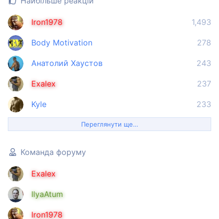
Найбільше реакцій
Iron1978
1,493
Body Motivation
278
Анатолий Хаустов
243
Exalex
237
Kyle
233
Переглянути ще…
Команда форуму
Exalex
IlyaAtum
Iron1978