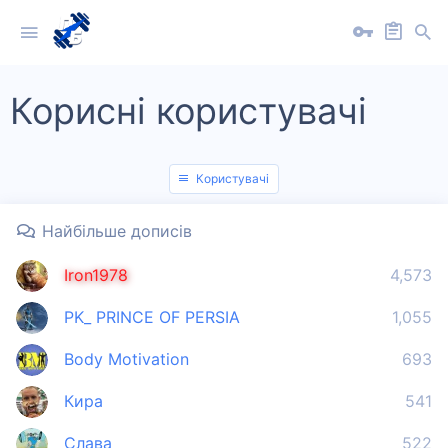
Корисні користувачі
Користувачі
Найбільше дописів
Iron1978
4,573
PK_ PRINCE OF PERSIA
1,055
Body Motivation
693
Кира
541
Слава
522