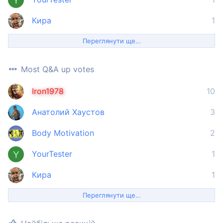
Y
Кира
1
Переглянути ще…
Most Q&A up votes
Iron1978
10
Анатолий Хаустов
3
Body Motivation
2
YourTester
1
Y
Кира
1
Переглянути ще…