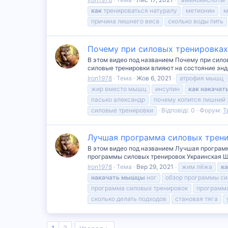
как
тренироваться натуралу
метионин
м
причина лишнего веса
сколько воды пить
Почему при силовых тренировках
В этом видео под названием Почему при силов
силовые тренировки влияют на состояние энд
Iron1978
Тема
Жов 6, 2021
атрофия мышц
жир вместо мышц
инсулин
как
накачат
пасько александр
почему копится лишний
силовые тренировки
Відповіді: 0
Форум:
Т
Лучшая программа силовых трени
В этом видео под названием Лучшая программ
программы силовых тренировок Украинская Шко
Iron1978
Тема
Вер 29, 2021
жим лёжа
ка
накачать
мышцы
ног
обзор программы си
программа силовых тренировок
программа
сколько делать подходов
становая тяга