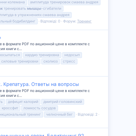
онни колемана
амплитуда тренировок смаева андрея
ак
тренировать
мышцы
-сгибатели
плитуда в упражнениях смаева андрея
ильный бодибилдинг
Відповіді: 0
Форум:
Тренинг
о
е в формате PDF по акционной цене в комплекте с
я книги с...
росыпаться
кардио тренировка
недосып
силовые тренировки
сколиоз
стресс
. Крепатура. Ответы на вопросы
е в формате PDF по акционной цене в комплекте с
я книги с...
ть
дефицит калорий
дмитрий головинский
кроссфит
ломкость сосудов
нкциональный тренинг
челночный бег
Відповіді: 2
ромышечные связи. Бодитюнинг 92