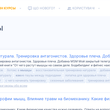
ЙН КУРСЫ
ЩО НОВОГО?
КОРИСТУВАЧІ
ы
турала. Тренировка антагонистов. Здоровье плеча. До
нировка антагонистов. Здоровье плеча. Добавка MSM Мой закрытый телегр
моей книги "От чего растут мышцы на самом деле. Бодибилдинг и фитнес наиз
ов
ботокс в
мышцы
восстановительная тренировка натурала
добав
атуралу
как
ие паузы между подходами
лопатка для здоровья плеча
г
с чего начинать тренировку
сезонные заболевания
тренировка ан
азговоры обо всем
трофии мышц. Влияние травм на биомеханику. Какие фи
омеханику. Какие физические качества нужно развивать. Ответы на вопро