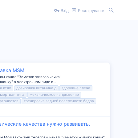
Вхід
Реєстрування
бавка MSM
ам канал "Заметки живого качка"
нанку" в электронном виде в...
ка msm
дозировка витамина д
здоровье плеча
мертвая тяга
механическое напряжение
тагонистов
тренировка задней поверхности бедра
зические качества нужно развивать.
сы Мой закрытый телеграм канал "Заметки живого качка"