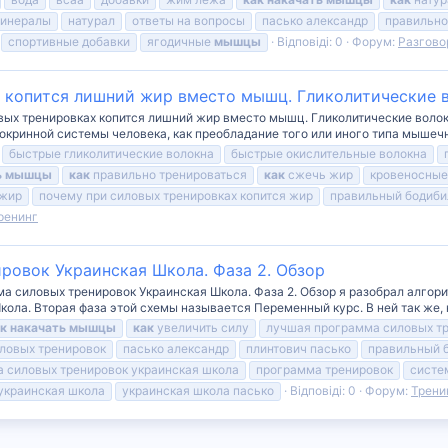
инералы
натурал
ответы на вопросы
пасько александр
правильно
спортивные добавки
ягодичные
мышцы
Відповіді: 0
Форум:
Разгово
 копится лишний жир вместо мышц. Гликолитические в
ых тренировках копится лишний жир вместо мышц. Гликолитические волокн
окринной системы человека, как преобладание того или иного типа мышечн
быстрые гликолитические волокна
быстрые окислительные волокна
ь
мышцы
как
правильно тренироваться
как
сжечь жир
кровеносные
 жир
почему при силовых тренировках копится жир
правильный бодиби
ренинг
ровок Украинская Школа. Фаза 2. Обзор
а силовых тренировок Украинская Школа. Фаза 2. Обзор я разобрал алгори
ла. Вторая фаза этой схемы называется Переменный курс. В ней так же, ка
к
накачать
мышцы
как
увеличить силу
лучшая программа силовых т
ловых тренировок
пасько александр
плинтович пасько
правильный 
 силовых тренировок украинская школа
программа тренировок
систе
украинская школа
украинская школа пасько
Відповіді: 0
Форум:
Трени