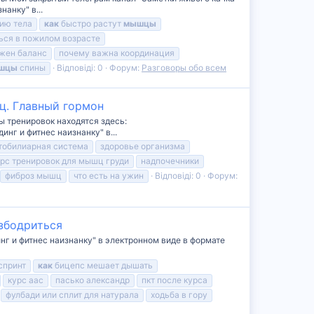
нанку" в...
ию тела
как
быстро растут
мышцы
ься в пожилом возрасте
жен баланс
почему важна координация
шцы
спины
Відповіді: 0
Форум:
Разговоры обо всем
ц. Главный гормон
 тренировок находятся здесь:
инг и фитнес наизнанку" в...
тобилиарная система
здоровье организма
урс тренировок для мышц груди
надпочечники
фиброз мышц
что есть на ужин
Відповіді: 0
Форум:
взбодриться
нг и фитнес наизнанку" в электронном виде в формате
спринт
как
бицепс мешает дышать
курс аас
пасько александр
пкт после курса
фулбади или сплит для натурала
ходьба в гору