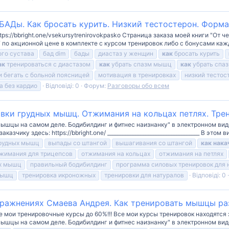
БАДы. Как бросать курить. Низкий тестостерон. Форма
tps://bbright.one/vsekursytrenirovokpasko Страница заказа моей книги "От
 по акционной цене в комплекте с курсом тренировок либо с бонусами кажд
ого сустава
бад dim
бады
диастаз у женщин
как
бросать курить
ак
тренироваться с диастазом
как
убрать спазм мышц
как
убрать спаз
 бегать с больной поясницей
мотивация в тренировках
низкий тестос
а без кардио
Відповіді: 0
Форум:
Разговоры обо всем
вки грудных мышц. Отжимания на кольцах петлях. Тре
мышцы на самом деле. Бодибилдинг и фитнес наизнанку" в электронном вид
ику здесь: https://bbright.one/ ____________________________________ В этом ви
грудных мышц
выпады со штангой
вышагивания со штангой
как
нака
жимания для трицепсов
отжимания на кольцах
отжимания на петлях
ых мышц
правильный бодибилдинг
программа силовых тренировок для 
мышц
тренировка икроножных
тренировки для натуралов
Відповіді: 0
ажнениях Смаева Андрея. Как тренировать мышцы разг
 мои тренировочные курсы до 60%!!! Все мои курсы тренировок находятся зде
мышцы на самом деле. Бодибилдинг и фитнес наизнанку" в электронном виде