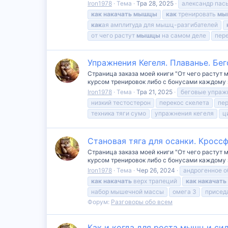
Iron1978
Тема
Тра 28, 2025
александр пас
как
накачать
мышцы
как
тренировать
мы
как
ая амплитуда для мышц-разгибателей
от чего растут
мышцы
на самом деле
пер
Упражнения Кегеля. Плаванье. Бе
Страница заказа моей книги "От чего растут 
курсом тренировок либо с бонусами каждому зак
Iron1978
Тема
Тра 21, 2025
беговые упраж
низкий тестостерон
перекос скелета
пер
техника тяги сумо
упражнения кегеля
ц
Становая тяга для осанки. Кросс
Страница заказа моей книги "От чего растут 
курсом тренировок либо с бонусами каждому зак
Iron1978
Тема
Чер 26, 2024
андрогенное 
как
накачать
верх трапеций
как
накачать
набор мышечной массы
омега 3
присед
Форум:
Разговоры обо всем
Как и когда для роста мышц и с