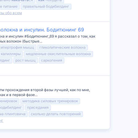
е питание
правильный бодибилдинг
ры обо всем
олокна и инсулин. Бодитюнинг 69
а и инсулин #Бодитюнинг_69 я рассказал о том, как
ых волокон (быстрые...
гипертрофия мышц
гликолитические волокна
 капилляры
медленные окислительные волокна
лдинг
рост мышц
саркопения
тм прохождения второй фазы лучшей, как по мне,
к и в первой фазе...
ренировок
методика силовых тренировок
бодибилдинг
приседания
ма плинтовича
сколько делать повторений
нг