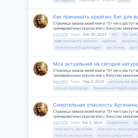
Как принимать креатин. Бег для
Страница заказа моей книги "От чего растут 
тренировочных курсов или с бонусом заказчику зде
Iron1978
Тема
Лип 30, 2023
бег
бег для
как
принимать креатин
креатин
креатин
правильный бодибилдинг
растяжка
рас
Моя актуальная на сегодня натур
Страница заказа моей книги "От чего растут 
тренировочных курсов или с бонусом заказчику зде
Iron1978
Тема
Чер 4, 2023
актуальная фо
пасько александр
правильный бодибилдин
Смертельная опасность Аргинина
Страница заказа моей книги "От чего растут 
тренировочных курсов или с бонусом заказчику зде
Iron1978
Тема
Кві 3, 2023
бодитюнинг
д
опасность аргинина
опасность предтрени
польза оксида азота
польза цитруллина