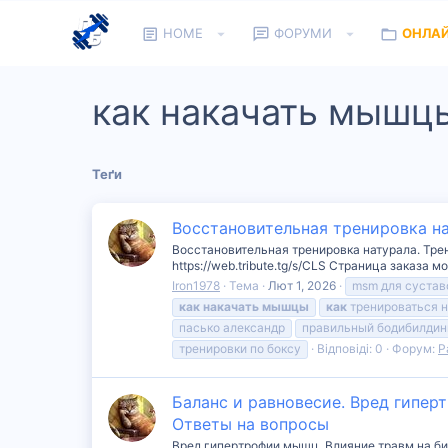
HOME
ФОРУМИ
ОНЛА
как накачать мышц
Теґи
Восстановительная тренировка на
Восстановительная тренировка натурала. Тре
https://web.tribute.tg/s/CLS Страница заказа 
Iron1978
Тема
Лют 1, 2026
msm для сустав
как
накачать
мышцы
как
тренироваться н
пасько александр
правильный бодибилдин
тренировки по боксу
Відповіді: 0
Форум:
Р
Баланс и равновесие. Вред гипер
Ответы на вопросы
Вред гипертрофии мышц. Влияние травм на би