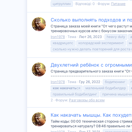
цитруллин
Відповіді: 0
Форум:
Питание
Сколько выполнять подходов и по
Страница заказа моей книги "От чего растут 
тренировочных курсов или с бонусом заказчику здес
Iron1978
Тема
Лют 26, 2023
heavy duty
квадрицепс
колорадский эксперимент
м
сколько нужно делать повторений для рост
Двухлетний ребёнок с огромными
Страница предварительного заказа книги "От ч
--------------------------------------------
Iron1978
Тема
Гру 26, 2022
бодитюнинг
как
накачать
ся
маленький бодибилдер
правильный бодибилдинг
причина мышечн
2
Форум:
Разговоры обо всем
Как накачать мышцы. Как похудет
Тайм коды: 00:00 техническая сторона стрима
тренироваться натуралу? 08:46 правильно ли
Iron1978
Тема
Лис 17, 2021
аминокислоты