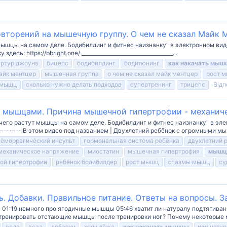
вторений на мышечную группу. О чем не сказал Майк 
мышцы на самом деле. Бодибилдинг и фитнес наизнанку" в электронном вид
ь: https://bbright.one/ ____________________________________...
артур джоунз
бицепс
бодибилдинг
бодитюнинг
как
накачать
мыш
айк ментцер
мышечная группа
о чем не сказал майк ментцер
рост 
а мышц
сколько нужно делать подходов
супертренинг
трицепс
Відп
 мышцами. Причина мышечной гипертрофии - механиче
его растут мышцы на самом деле. Бодибилдинг и фитнес наизнанку" в электр
--------- В этом видео под названием | Двухлетний ребёнок с огромными мы
геморрагический инсульт
гормональная система ребёнка
двухлетний 
механическое напряжение
миостатин
мышечная гипертрофия
мыш
ой гипертрофии
ребёнок бодибилдер
рост мышц
спазмы мышц
су
ь. Добавки. Правильное питание. Ответы на вопросы. 
 01:19 немного про ягодичные мышцы 05:46 хватит ли натуралу подтягиван
 тренировать отстающие мышцы после тренировки ног? Почему некоторые 
вода
всаа
добавки
жим лёжа
как
накачать
мышцы
как
натур