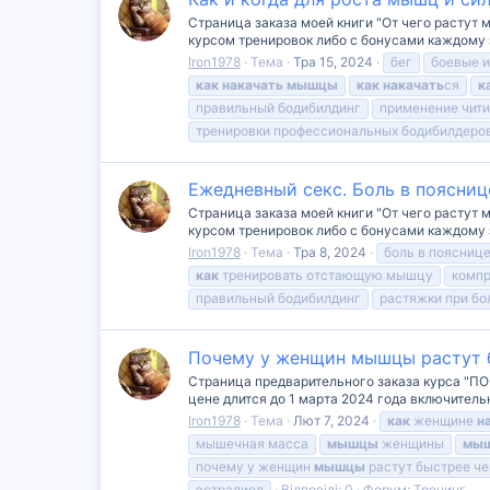
Страница заказа моей книги "От чего растут 
курсом тренировок либо с бонусами каждому зак
Iron1978
Тема
Тра 15, 2024
бег
боевые и
как
накачать
мышцы
как
накачать
ся
к
правильный бодибилдинг
применение чити
тренировки профессиональных бодибилдеро
Ежедневный секс. Боль в поясниц
Страница заказа моей книги "От чего растут 
курсом тренировок либо с бонусами каждому зак
Iron1978
Тема
Тра 8, 2024
боль в поясниц
как
тренировать отстающую мышцу
компр
правильный бодибилдинг
растяжки при бо
Почему у женщин мышцы растут б
Страница предварительного заказа курса "ПО
цене длится до 1 марта 2024 года включительн
Iron1978
Тема
Лют 7, 2024
как
женщине
н
мышечная масса
мышцы
женщины
мы
почему у женщин
мышцы
растут быстрее ч
эстрадиол
Відповіді: 0
Форум:
Тренинг