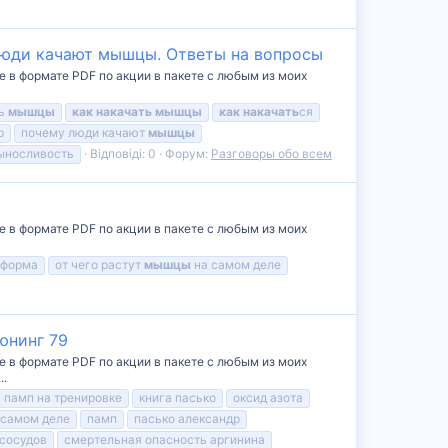
 люди качают мышцы. Ответы на вопросы
е в формате PDF по акции в пакете с любым из моих
ть
мышцы
как
накачать
мышцы
как
накачать
ся
р
почему люди качают
мышцы
ыносливость
Відповіді: 0
Форум:
Разговоры обо всем
е в формате PDF по акции в пакете с любым из моих
 форма
от чего растут
мышцы
на самом деле
юнинг 79
е в формате PDF по акции в пакете с любым из моих
..
 памп на тренировке
книга пасько
оксид азота
 самом деле
памп
пасько александр
сосудов
смертельная опасность аргинина