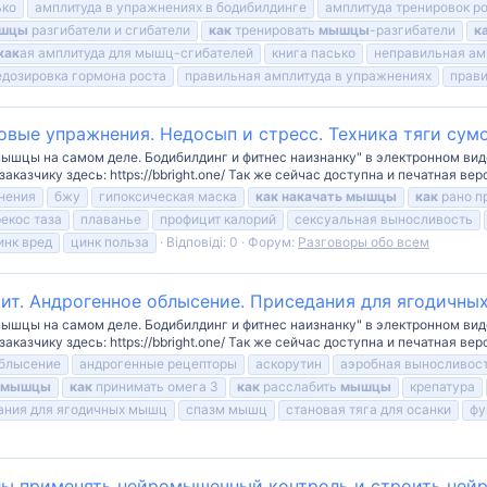
ько
амплитуда в упражнениях в бодибилдинге
амплитуда тренировок р
шцы
разгибатели и сгибатели
как
тренировать
мышцы
-разгибатели
к
как
ая амплитуда для мышц-сгибателей
книга пасько
неправильная ам
едозировка гормона роста
правильная амплитуда в упражнениях
прав
говые упражнения. Недосып и стресс. Техника тяги сум
мышцы на самом деле. Бодибилдинг и фитнес наизнанку" в электронном вид
азчику здесь: https://bbright.one/ Так же сейчас доступна и печатная верси
нения
бжу
гипоксическая маска
как
накачать
мышцы
как
рано п
екос таза
плаванье
профицит калорий
сексуальная выносливость
инк вред
цинк польза
Відповіді: 0
Форум:
Разговоры обо всем
фит. Андрогенное облысение. Приседания для ягодичных
мышцы на самом деле. Бодибилдинг и фитнес наизнанку" в электронном вид
азчику здесь: https://bbright.one/ Так же сейчас доступна и печатная верси
облысение
андрогенные рецепторы
аскорутин
аэробная выносливос
мышцы
как
принимать омега 3
как
расслабить
мышцы
крепатура
ания для ягодичных мышц
спазм мышц
становая тяга для осанки
фу
илы применять нейромышечный контроль и строить ней