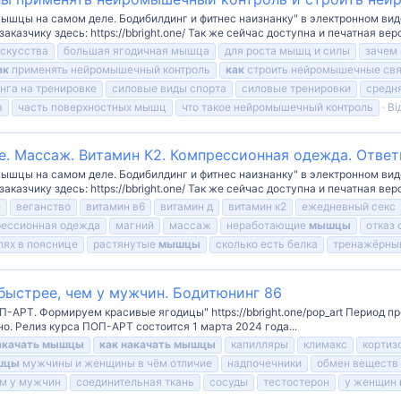
мышцы на самом деле. Бодибилдинг и фитнес наизнанку" в электронном вид
азчику здесь: https://bbright.one/ Так же сейчас доступна и печатная верси
скусства
большая ягодичная мышца
для роста мышц и силы
зачем
ак
применять нейромышечный контроль
как
строить нейромышечные свя
нга на тренировке
силовые виды спорта
силовые тренировки
средн
в
часть поверхностных мышц
что такое нейромышечный контроль
Ві
е. Массаж. Витамин К2. Компрессионная одежда. Отве
мышцы на самом деле. Бодибилдинг и фитнес наизнанку" в электронном вид
азчику здесь: https://bbright.one/ Так же сейчас доступна и печатная верси
е
веганство
витамин в6
витамин д
витамин к2
ежедневный секс
ессионная одежда
магний
массаж
неработающие
мышцы
отказ 
лях в пояснице
растянутые
мышцы
сколько есть белка
тренажёрны
ыстрее, чем у мужчин. Бодитюнинг 86
П-АРТ. Формируем красивые ягодицы" https://bbright.one/pop_art Период 
о. Релиз курса ПОП-АРТ состоится 1 марта 2024 года...
акачать
мышцы
как
накачать
мышцы
капилляры
климакс
кортиз
шцы
мужчины и женщины в чём отличие
надпочечники
обмен веществ
ем у мужчин
соединительная ткань
сосуды
тестостерон
у женщин