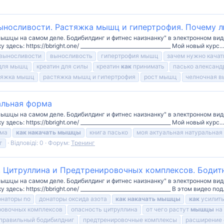
 выносливости. Растяжка мышц и гипертрофия. Почему
мышцы на самом деле. Бодибилдинг и фитнес наизнанку" в электронном вид
сь: https://bbright.one/ ____________________________________ Мой новый курс...
 выносливости
выносливость
гипертрофия мышц
зачем нужно кача
 для мышц
креатин для силы
креатин
как
принимать
пасько александ
тяжка мышц
растяжка мышц и гипертрофия
рост мышц
челночная в
альная форма
мышцы на самом деле. Бодибилдинг и фитнес наизнанку" в электронном вид
сь: https://bbright.one/ ____________________________________ Мой новый курс...
рма
как
накачать
мышцы
книга пасько
моя актуальная натуральная
г
Відповіді: 0
Форум:
Тренинг
, Цитруллина и Предтренировочных комплексов. Бодит
мышцы на самом деле. Бодибилдинг и фитнес наизнанку" в электронном вид
сь: https://bbright.one/ ____________________________________ В этом видео под.
онаторы no
донаторы оксида азота
как
накачать
мышцы
как
усилить
ровочных комплексов
опасность цитруллина
от чего растут
мышцы
на
правильный бодибилдниг
предтренировочные комплексы
расширение 