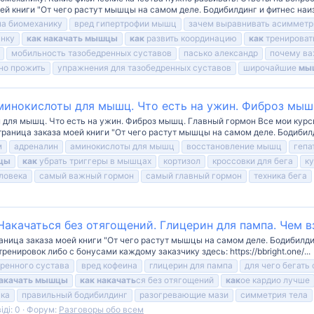
моей книги "От чего растут мышцы на самом деле. Бодибилдинг и фитнес наиз
на биомеханику
вред гипертрофии мышц
зачем выравнивать асимметр
анку
как
накачать
мышцы
как
развить координацию
как
тренироват
мобильность тазобедренных суставов
пасько александр
почему ва
но прожить
упражнения для тазобедренных суставов
широчайшие
мы
минокислоты для мышц. Что есть на ужин. Фиброз мыш
 для мышц. Что есть на ужин. Фиброз мышц. Главный гормон Все мои курсы
️Страница заказа моей книги "От чего растут мышцы на самом деле. Бодибилд
м
адреналин
аминокислоты для мышц
восстановление мышц
гепа
цы
как
убрать триггеры в мышцах
кортизол
кроссовки для бега
к
ловека
самый важный гормон
самый главный гормон
техника бега
 Накачаться без отягощений. Глицерин для пампа. Чем 
раница заказа моей книги "От чего растут мышцы на самом деле. Бодибилди
енировок либо с бонусами каждому заказчику здесь: https://bbright.one/...
дренного сустава
вред кофеина
глицерин для пампа
для чего бегать 
акачать
мышцы
как
накачать
ся без отягощений
как
ое кардио лучше
нка
правильный бодибилдинг
разогревающие мази
симметрия тела
іді: 0
Форум:
Разговоры обо всем