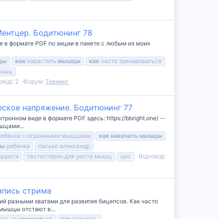
Ментцер. Бодитюнинг 78
е в формате PDF по акции в пакете с любым из моих
цы
как
нарастить
мышцы
как
часто тренироваться
мышц
овіді: 2
Форум:
Тренинг
ское напряжение. Бодитюнинг 77
онном виде в формате PDF здесь: https://bbright.one/ --
шцами...
ребёнок с огромными мышцами
как
накачать
мышцы
цы
ребёнка
пасько александр
дороги
тестостерон для роста мышц
цнс
Відповіді:
Запись стрима
ий разными хватами для развития бицепсов. Как часто
мышцы отстают в...
ально
накачать
ся
как
похудеть