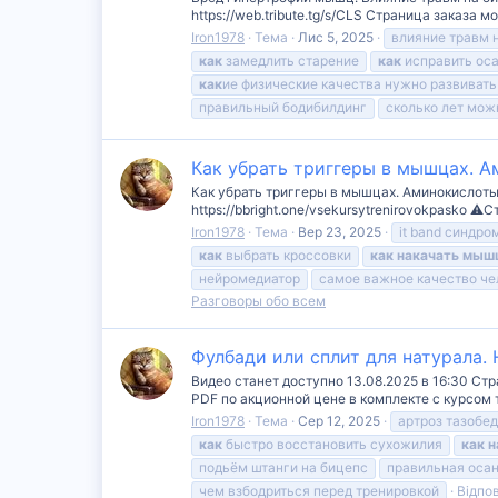
https://web.tribute.tg/s/CLS Страница заказа 
Iron1978
Тема
Лис 5, 2025
влияние травм 
как
замедлить старение
как
исправить ос
как
ие физические качества нужно развивать
правильный бодибилдинг
сколько лет мож
Как убрать триггеры в мышцах. А
Как убрать триггеры в мышцах. Аминокислоты
https://bbright.one/vsekursytrenirovokpasko ⚠
Iron1978
Тема
Вер 23, 2025
it band синдро
как
выбрать кроссовки
как
накачать
мыш
нейромедиатор
самое важное качество че
Разговоры обо всем
Фулбади или сплит для натурала.
Видео станет доступно 13.08.2025 в 16:30 Ст
PDF по акционной цене в комплекте с курсом тр
Iron1978
Тема
Сер 12, 2025
артроз тазобе
как
быстро восстановить сухожилия
как
н
подьём штанги на бицепс
правильная оса
чем взбодриться перед тренировкой
Відпов