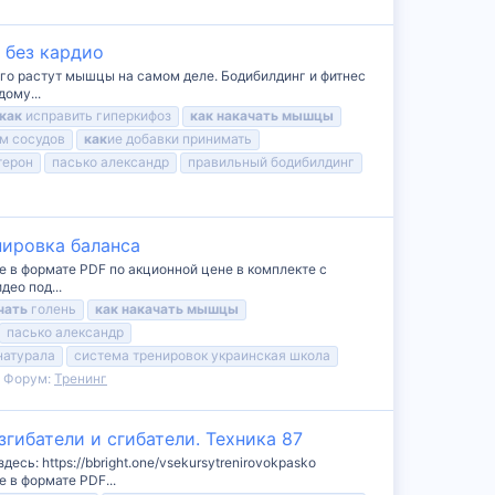
 без кардио
 чего растут мышцы на самом деле. Бодибилдинг и фитнес
ому...
как
исправить гиперкифоз
как
накачать
мышцы
м сосудов
как
ие добавки принимать
терон
пасько александр
правильный бодибилдинг
нировка баланса
е в формате PDF по акционной цене в комплекте с
део под...
чать
голень
как
накачать
мышцы
пасько александр
натурала
система тренировок украинская школа
Форум:
Тренинг
ибатели и сгибатели. Техника 87
сь: https://bbright.one/vsekursytrenirovokpasko
 в формате PDF...