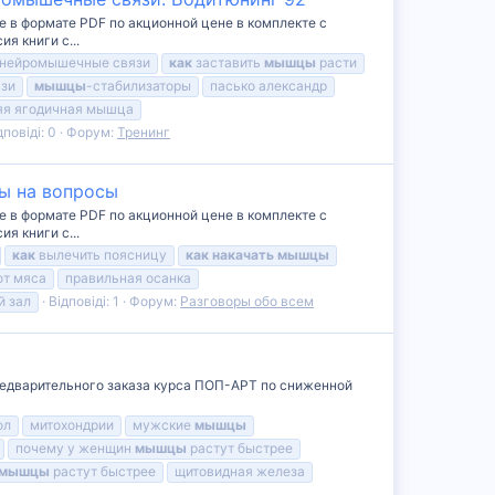
е в формате PDF по акционной цене в комплекте с
я книги с...
 нейромышечные связи
как
заставить
мышцы
расти
зи
мышцы
-стабилизаторы
пасько александр
яя ягодичная мышца
дповіді: 0
Форум:
Тренинг
ты на вопросы
е в формате PDF по акционной цене в комплекте с
я книги с...
как
вылечить поясницу
как
накачать
мышцы
от мяса
правильная осанка
й зал
Відповіді: 1
Форум:
Разговоры обо всем
предварительного заказа курса ПОП-АРТ по сниженной
ол
митохондрии
мужские
мышцы
почему у женщин
мышцы
растут быстрее
мышцы
растут быстрее
щитовидная железа