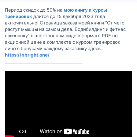
м
р
о
а
р
р
р
р
и
і
р
т
і
і
і
і
Период скидок до 50% на
мою книгу и курсы
я
і
к
я
я
я
я
тренировок
длится до 15 декабря 2023 года
я
у
включительно! Страница заказа моей книги "От чего
растут мышцы на самом деле. Бодибилдинг и фитнес
наизнанку" в электронном виде в формате PDF по
акционной цене в комплекте с курсом тренировок
либо с бонусами каждому заказчику здесь:
https://bbright.one/
____________________________________