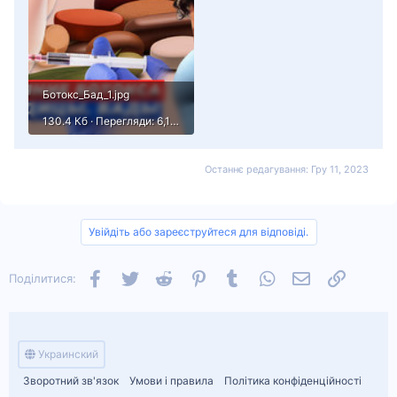
Ботокс_Бад_1.jpg
130.4 Кб · Перегляди: 6,101
Останнє редагування:
Гру 11, 2023
Увійдіть або зареєструйтеся для відповіді.
Facebook
Twitter
Reddit
Pinterest
Tumblr
WhatsApp
Електронна п
Посилан
Поділитися:
Украинский
Зворотний зв'язок
Умови і правила
Політика конфіденційності