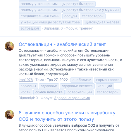
почему у женщин мышцы растут быстрее
почему у женщин мышцы растут быстрее чем у мужчин
соединительная ткань
сосуды
тестостерон
у женщин мышцы растут быстрее
щитовидная железа
эстрадиол
Відповіді: 0
Форум:
Тренинг
Остеокальцин - анаболический агент
Остеокальцин - анаболический агент Остеокальцин
действует как гормон и способен повышать уровень
тестостерона, повышать инсулин и его чувствительность, а
также уменьшать жировую массу за счет увеличения
расхода энергии. Остеокальцин ( также известный как
костный белок, содержащий...
Iron1978
Тема
Тра 27, 2022
анаболизм
гормон роста
гормоны
здоровье
здоровье скелета
кальций
кости
обмен
веществ
остеокальцин
тестостерон
Відповіді: 0
Форум:
Здоровье организма
8 лучших способов увеличить выработку
CO2 и получить от этого пользу
8 лучших способов увеличить выбросы CO2 и получить от
этого пользу CO2 является продуктом окислительного