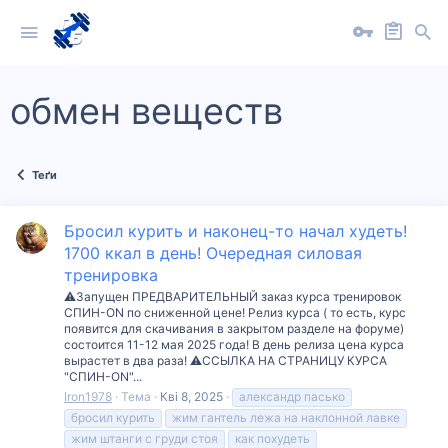
обмен веществ
Теґи
Бросил курить и наконец-то начал худеть!
1700 ккал в день! Очередная силовая
тренировка
⚠️Запущен ПРЕДВАРИТЕЛЬНЫЙ заказ курса тренировок
СПИН-ON по сниженной цене! Релиз курса ( то есть, курс
появится для скачивания в закрытом разделе на форуме)
состоится 11-12 мая 2025 года! В день релиза цена курса
вырастет в два раза! ⚠️ССЫЛКА НА СТРАНИЦУ КУРСА
"СПИН-ON"...
Iron1978
Тема
Кві 8, 2025
александр пасько
бросил курить
жим гантель лежа на наклонной лавке
жим штанги с груди стоя
как похудеть