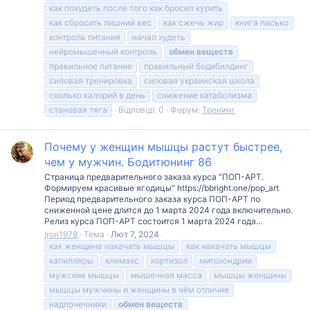
как похудеть после того как бросил курить
как сбросить лишний вес
как сжечь жир
книга пасько
контроль питания
начал худеть
нейромышечный контроль
обмен
веществ
правильное питание
правильный бодибилдинг
силовая тренировка
силовая украинская школа
сколько калорий в день
снижение катаболизма
становая тяга
Відповіді: 0
Форум:
Тренинг
Почему у женщин мышцы растут быстрее,
чем у мужчин. Бодитюнинг 86
Страница предварительного заказа курса "ПОП-АРТ.
Формируем красивые ягодицы" https://bbright.one/pop_art
Период предварительного заказа курса ПОП-АРТ по
сниженной цене длится до 1 марта 2024 года включительно.
Релиз курса ПОП-АРТ состоится 1 марта 2024 года...
Iron1978
Тема
Лют 7, 2024
как женщине накачать мышцы
как накачать мышцы
капилляры
климакс
кортизол
митохондрии
мужские мышцы
мышечная масса
мышцы женщины
мышцы мужчины и женщины в чём отличие
надпочечники
обмен
веществ