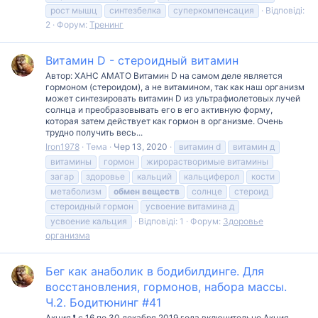
рост мышц
синтезбелка
суперкомпенсация
Відповіді:
2
Форум:
Тренинг
Витамин D - стероидный витамин
Автор: ХАНС АМАТО Витамин D на самом деле является
гормоном (стероидом), а не витамином, так как наш организм
может синтезировать витамин D из ультрафиолетовых лучей
солнца и преобразовывать его в его активную форму,
которая затем действует как гормон в организме. Очень
трудно получить весь...
Iron1978
Тема
Чер 13, 2020
витамин d
витамин д
витамины
гормон
жирорастворимые витамины
загар
здоровье
кальций
кальциферол
кости
метаболизм
обмен
веществ
солнце
стероид
стероидный гормон
усвоение витамина д
усвоение кальция
Відповіді: 1
Форум:
Здоровье
организма
Бег как анаболик в бодибилдинге. Для
восстановления, гормонов, набора массы.
Ч.2. Бодитюнинг #41
Акция ❗ c 16 по 30 декабря 2019 года включительно Акция