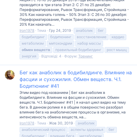
проводится в три этапа Этап 2: С 21 по 25 декабря:
Переформатирование, Рывок Трансформация, Стройняшка -
30% Как накачать голень - 50% Этап 3: С 26 по 30 декабря:
Переформатирование, Рывок Трансформация, Стройняшка -
20% Как накачать...
Iron1978
Тема
Гру 24, 2019
анаболик
бег
бодибилдинг
бодитюнинг
восстановление
кардио
метаболизм
митохондрии
набор массы
обмен
веществ
правильный бодибилдинг
рост мышц
энергия
Відповіді: 4
Форум:
Тренинг
Бег как анаболик в бодибилдинге. Влияние на
фасции и сухожилия. Обмен веществ. Ч.1.
Бодитюнинг #41
Этим видео под названием | Бег как анаболик в
бодибилдинге. Влияние на фасции и сухожилия. Обмен
веществ. Ч.1. Бодитюнинг #41 | я начал цикл видео на тему
бега. В данном ролике я в общем поверхностно разобрал
влияние бега на анаболические процессы в организме, на
интенсивность обмена веществ, на...
Iron1978
Тема
Жов 30, 2019
анаболик
анаболический процесс
аспекты здоровья
бег
бодибилдинг
влияние бега
метаболизм