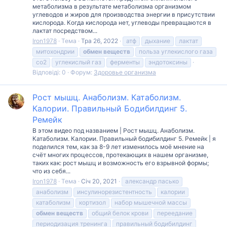
метаболизма в результате метаболизма организмом
углеводов и жиров для производства энергии в присутствии
кислорода. Когда кислорода нет, углеводы превращаются в
лактат посредством...
Iron1978
Тема
Тра 26, 2022
атф
дыхание
лактат
митохондрии
обмен
веществ
польза углекислого газа
со2
углекислый газ
ферменты
эндотоксины
Відповіді: 0
Форум:
Здоровье организма
Рост мышц. Анаболизм. Катаболизм.
Калории. Правильный Бодибилдинг 5.
Ремейк
В этом видео под названием | Рост мышц. Анаболизм.
Катаболизм. Калории. Правильный бодибилдинг 5. Ремейк | я
поделился тем, как за 8-9 лет изменилось моё мнение на
счёт многих процессов, протекающих в нашем организме,
таких как: рост мышц и возможность его взрывной формы;
что из себя...
Iron1978
Тема
Січ 20, 2021
александр пасько
анаболизм
инсулинорезистентность
калории
катаболизм
кортизол
набор мышечной массы
обмен
веществ
общий белок крови
переедание
периодизация тренинга
правильный бодибилдинг