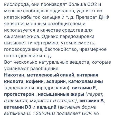
кислорода, они производят больше СО2 и
меньше свободных радикалов, удаляют из
клеток избыток кальция и т. д. Препарат ДНФ
является мощным разобщителем и
используется в качестве средства для
сжигания жира. Однако передозировка
вызывает гипертермию, утомляемость,
головокружение, беспокойство, чрезмерное
потоотделение и т. д.
Вот несколько натуральных веществ, которые
усиливают разобщение:
Никотин
,
метиленовый синий
,
янтарная
кислота
,
кофеин
,
аспирин
,
катехоламины
(адреналин и норадреналин),
витамин Е
,
прогестерон
,
насыщенные жиры
(лаурат,
пальмитат, миристат и стеарат)
,
витамин А
,
витамин D3
и
кальций
(
активная форма
витамина D, 1,25(OH)D подавляет UCP, но