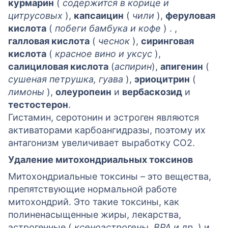
курмарин
(
содержится в корице и
цитрусовых
),
капсаицин
(
чили
),
феруловая
кислота
(
побеги бамбука и кофе
) . ,
галловая кислота
(
чеснок
),
сиринговая
кислота
(
красное вино и уксус
),
салициловая кислота
(
аспирин
),
апигенин
(
сушеная петрушка, гуава
),
эриоцитрин
(
лимоны
),
олеуропеин
и
вербаскозид
и
тестостерон
.
Гистамин, серотонин и эстроген являются
активаторами карбоангидразы, поэтому их
антагонизм увеличивает выработку CO2.
Удаление митохондриальных токсинов
Митохондриальные токсины – это вещества,
препятствующие нормальной работе
митохондрий. Это такие токсины, как
полиненасыщенные жиры, лекарства,
эстрогенные (
ксеноэстрогены, BPA и др.
) и