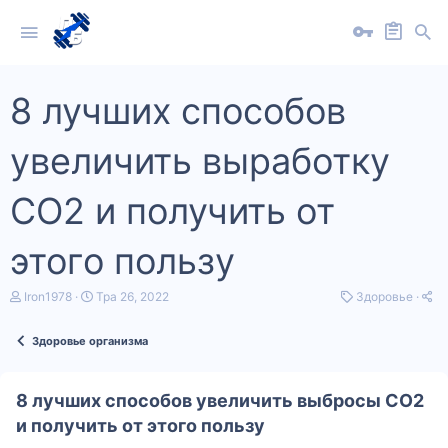
8 лучших способов
увеличить выработку
CO2 и получить от
этого пользу
А
Д
К
Iron1978
Тра 26, 2022
Здоровье
в
а
а
т
т
т
Здоровье организма
о
а
е
р
п
г
т
о
о
е
ч
р
8 лучших способов увеличить выбросы CO2
м
а
і
и получить от этого пользу
и
т
я
к