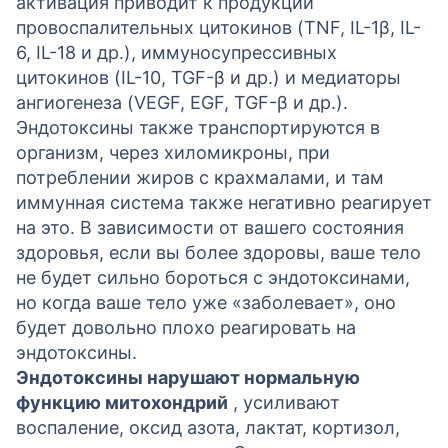
активация приводит к продукции
провоспалительных цитокинов (TNF, IL-1β, IL-
6, IL-18 и др.), иммуносупрессивных
цитокинов (IL-10, TGF-β и др.) и медиаторы
ангиогенеза (VEGF, EGF, TGF-β и др.).
Эндотоксины также транспортируются в
организм, через хиломикроны, при
потреблении жиров с крахмалами, и там
иммунная система также негативно реагирует
на это. В зависимости от вашего состояния
здоровья, если вы более здоровы, ваше тело
не будет сильно бороться с эндотоксинами,
но когда ваше тело уже «заболевает», оно
будет довольно плохо реагировать на
эндотоксины.
Эндотоксины нарушают нормальную
функцию митохондрий
, усиливают
воспаление, оксид азота, лактат, кортизол,