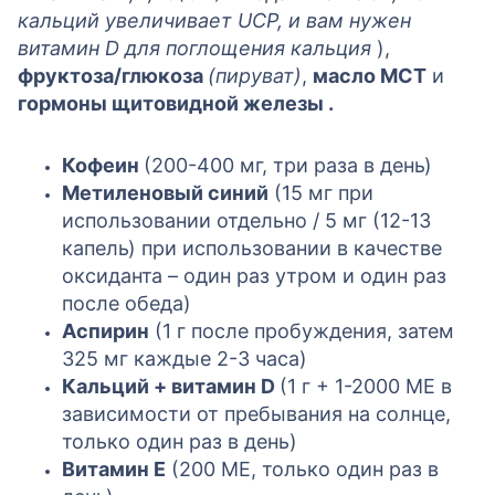
кальций увеличивает UCP, и вам нужен
витамин D для поглощения кальция
),
фруктоза/глюкоза
(пируват)
,
масло MCT
и
гормоны щитовидной железы .
Кофеин
(200-400 мг, три раза в день)
Метиленовый синий
(15 мг при
использовании отдельно / 5 мг (12-13
капель) при использовании в качестве
оксиданта – один раз утром и один раз
после обеда)
Аспирин
(1 г после пробуждения, затем
325 мг каждые 2-3 часа)
Кальций + витамин D
(1 г + 1-2000 МЕ в
зависимости от пребывания на солнце,
только один раз в день)
Витамин Е
(200 МЕ, только один раз в