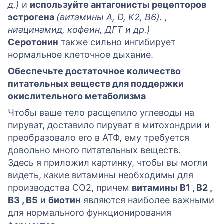
д.)
и
используйте антагонисты рецепторов
эстрогена
(витамины A, D, K2, B6). ,
ниацинамид, кофеин, ДГТ и др.)
Серотонин
также сильно ингибирует
нормальное клеточное дыхание.
Обеспечьте достаточное количество
питательных веществ для поддержки
окислительного метаболизма
Чтобы ваше тело расщепило углеводы на
пируват, доставило пируват в митохондрии и
преобразовало его в АТФ, ему требуется
довольно много питательных веществ.
Здесь я приложил картинку, чтобы вы могли
видеть, какие витамины необходимы для
производства CO2, причем
витамины B1 , B2 ,
B3 , B5
и
биотин
являются наиболее важными
для нормального функционирования