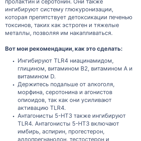
пролактин и серотонин. Они также
ингибируют систему глюкуронизации,
которая препятствует детоксикации печенью
токсинов, таких как эстроген и тяжелые
металлы, позволяя им накапливаться.
Вот мои рекомендации, как это сделать:
Ингибируют TLR4 ниацинамидом,
глицином, витамином B2, витамином A и
витамином D.
Держитесь подальше от алкоголя,
морфина, серотонина и агонистов
опиоидов, так как они усиливают
активацию TLR4.
Антагонисты 5-HT3 также ингибируют
TLR4. Антагонисты 5-HT3 включают
имбирь, аспирин, прогестерон,
аллопрегнанолон, тестостерон и