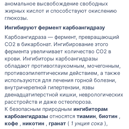
аномальное высвобождение свободных
жирных кислот и способствуют окислению
глюкозы.
Ингибируют фермент карбоангидразу
Карбоангидраза — фермент, превращающий
СО2 в бикарбонат. Ингибирование этого
фермента увеличивает количество СО2 в
крови. Ингибиторы карбоангидразы
обладают противоглаукомным, мочегонным,
противоэпилептическим действием, а также
используются для лечения горной болезни,
внутричерепной гипертензии, язвы
двенадцатиперстной кишки, неврологических
расстройств и даже остеопороза.
К безопасным природным
ингибиторам
карбоангидразы
относятся
тиамин
,
биотин
,
кофе
,
никотин
,
гранат
(
1 унция сока
),