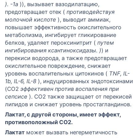
). -1a
)), вызывает вазодилатацию,
предотвращает отек (
противодействуя
молочной кислоте
), выводит аммиак,
повышает эффективность окислительного
метаболизма, ингибирует гликирование
белков, удаляет пероксинитрит (
путем
ингибирования ксантиноксидазы. )
) и
перекиси водорода, а также предотвращает
окислительное повреждение, снижает
уровень воспалительных цитокинов (
TNF, IL-
1b, IL-6, IL-8
), индуцированных эндотоксинами
(CO2
эффективен против воспаления при
сепсисе
). CO2 также защищает от перекисей
липидов и снижает уровень простагландинов.
Лактат, с другой стороны, имеет эффект,
противоположный CO2.
Лактат
может вызвать негерметичность