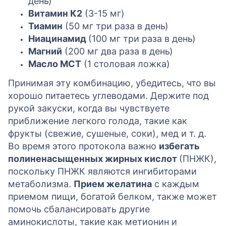
день)
Витамин К2
(3-15 мг)
Тиамин
(50 мг три раза в день)
Ниацинамид
(100 мг три раза в день)
Магний
(200 мг два раза в день)
Масло МСТ
(1 столовая ложка)
Принимая эту комбинацию, убедитесь, что вы
хорошо питаетесь углеводами. Держите под
рукой закуски, когда вы чувствуете
приближение легкого голода, такие как
фрукты (свежие, сушеные, соки), мед и т. д.
Во время этого протокола важно
избегать
полиненасыщенных жирных кислот
(ПНЖК),
поскольку ПНЖК являются ингибиторами
метаболизма.
Прием желатина
с каждым
приемом пищи, богатой белком, также может
помочь сбалансировать другие
аминокислоты, такие как метионин и