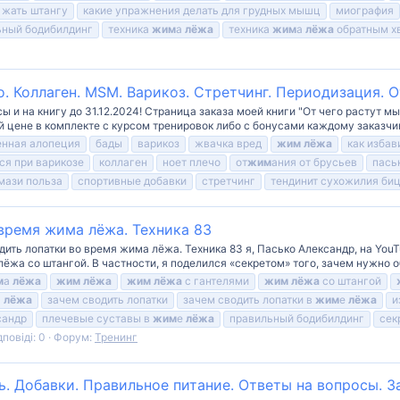
 жать штангу
какие упражнения делать для грудных мышц
миография
ьный бодибилдинг
техника
жим
а
лёжа
техника
жим
а
лёжа
обратным х
о. Коллаген. MSM. Варикоз. Стретчинг. Периодизация. 
ы и на книгу до 31.12.2024! Страница заказа моей книги "От чего растут м
 цене в комплекте с курсом тренировок либо с бонусами каждому заказчику
енная алопеция
бады
варикоз
жвачка вред
жим
лёжа
как избав
ся при варикозе
коллаген
ноет плечо
от
жим
ания от брусьев
пась
мази польза
спортивные добавки
стретчинг
тендинит сухожилия би
время жима лёжа. Техника 83
ить лопатки во время жима лёжа. Техника 83 я, Пасько Александр, на Yo
жа со штангой. В частности, я поделился «секретом» того, зачем нужно об
м
а
лёжа
жим
лёжа
жим
лёжа
с гантелями
жим
лёжа
со штангой
а
лёжа
зачем сводить лопатки
зачем сводить лопатки в
жим
е
лёжа
и
сандр
плечевые суставы в
жим
е
лёжа
правильный бодибилдинг
сек
дповіді: 0
Форум:
Тренинг
ь. Добавки. Правильное питание. Ответы на вопросы. 