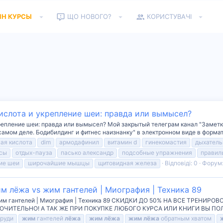
ЙН КУРСЫ
ЩО НОВОГО?
КОРИСТУВАЧІ
ислота и укрепление шеи: правда или вымысел?
епление шеи: правда или вымысел? Мой закрытый телеграм канал "Заметки ж
самом деле. Бодибилдинг и фитнес наизнанку" в электронном виде в формате
ая кислота
dim
армодафинил
витамин d
гинекомастия
дыхатель
осы
отдых-пауза
пасько александр
подсобные упражнения
правил
ие шеи
широчайшие мышцы
щитовидная железа
Відповіді: 0
Форум
 лёжа vs жим гантелей | Миография | Техника 89
 жим гантелей | Миография | Техника 89 СКИДКИ ДО 50% НА ВСЕ ТРЕНИ
ЛЮЧИТЕЛЬНО! А ТАК ЖЕ ПРИ ПОКУПКЕ ЛЮБОГО КУРСА ИЛИ КНИГИ ВЫ П
груди
жим
гантелей
лёжа
жим
лёжа
жим
лёжа
обратным хватом