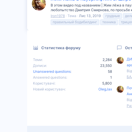
В этом видео под названием | Жим лёжа в пау
любопытство Дмитрия Смирнова, по просьбе ко
Iron1978
Тема
Лис 13, 2019
грудные
дел
правильный бодибилдинг
техника
трице
Статистика форуму
Ост
ДИ
Теми
2,284
ар
Дописи
23,550
Від
Unanswered questions
58
БА
Answered questions
1
Користувачі
5,800
По
Новий користувач
OlegJax
Ан
Від
Ра