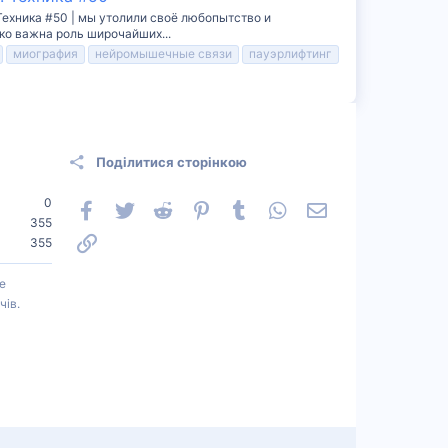
Техника #50 | мы утолили своё любопытство и
ко важна роль широчайших...
миография
нейромышечные связи
пауэрлифтинг
Поділитися сторінкою
0
Facebook
Twitter
Reddit
Pinterest
Tumblr
WhatsApp
Електронна пошт
355
Посилання
355
е
чів.