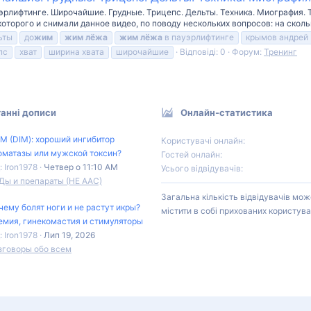
эрлифтинге. Широчайшие. Грудные. Трицепс. Дельты. Техника. Миография. 
торого и снимали данное видео, по поводу нескольких вопросов: на сколь
ьты
до
жим
жим
лёжа
жим
лёжа
в пауэрлифтинге
крымов андрей
пс
хват
ширина хвата
широчайшие
Відповіді: 0
Форум:
Тренинг
анні дописи
Онлайн-статистика
М (DIM): хороший ингибитор
Користувачі онлайн
оматазы или мужской токсин?
Гостей онлайн
: Iron1978
Четвер о 11:10 AM
Усього відвідувачів
Ды и препараты (НЕ ААС)
Загальна кількість відвідувачів мож
чему болят ноги и не растут икры?
містити в собі прихованих користува
емия, гинекомастия и стимуляторы
: Iron1978
Лип 19, 2026
зговоры обо всем