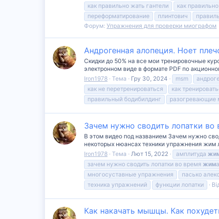
как правильно жать гантели
как правильно
переформатирование
плинтович
правил
Форум:
Упражнения для проверки миографом
Андрогенная алопеция. Ноет плеч
Скидки до 50% на все мои тренировочные курс
электронном виде в формате PDF по акционной
Iron1978
Тема
Гру 30, 2024
msm
андрог
как не перетренироваться
как тренировать
правильный бодибилдинг
разогревающие 
Зачем нужно сводить лопатки во 
В этом видео под названием Зачем нужно свод
некоторых нюансах техники упражнения жим лё
Iron1978
Тема
Лют 15, 2022
амплитуда
жи
зачем нужно сводить лопатки во время
жим
многосуставные упражнения
пасько алек
техника упражнений
функции лопатки
Ві
Как накачать мышцы. Как похудет