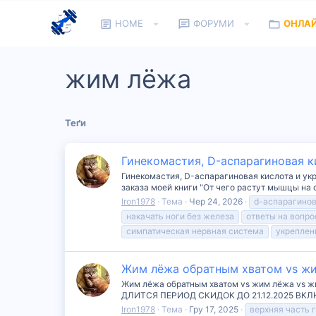
HOME
ФОРУМИ
ОНЛА
жим лёжа
Теґи
Гинекомастия, D-аспарагиновая к
Гинекомастия, D-аспарагиновая кислота и укр
заказа моей книги "От чего растут мышцы на 
Iron1978
Тема
Чер 24, 2026
d-аспарагинов
накачать ноги без железа
ответы на вопр
симпатическая нервная система
укреплен
Жим лёжа обратным хватом vs жим
Жим лёжа обратным хватом vs жим лёжа vs
ДЛИТСЯ ПЕРИОД СКИДОК ДО 21.12.2025 ВК
Iron1978
Тема
Гру 17, 2025
верхняя часть 