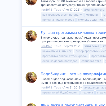
Тайм коды: 00:00 техническая сторона стрима
тренироваться натуралу? 08:46 правильно ли
Iron1978
Тема
Лис 17, 2021
аминокислоты
как тренироваться натуралу
метионин
м
причина лишнего веса
сколько воды пить
Лучшая программа силовых трени
В этом видео под названием Лучшая программ
программы силовых тренировок Украинская Шко
Iron1978
Тема
Вер 29, 2021
жим
лёжа
к
накачать мышцы ног
обзор программы сил
программа силовых тренировок
программа
сколько делать подходов
становая тяга
Бодибилдинг – это не пауэрлифти
В этом видео под названием | Бодибилдинг – 
именно разница в тренировках в бодибилдинге
Iron1978
Тема
Лис 21, 2019
александр пас
правильный бодибилдинг
техника
упраж
Жим лёжа в пауэрлифтинге. Широч