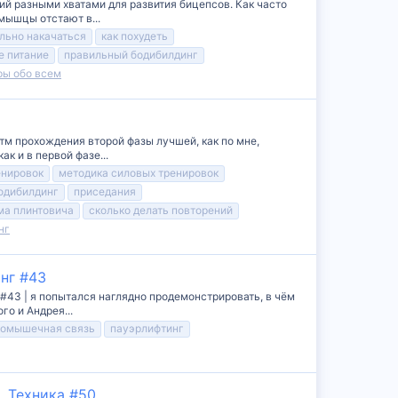
ий разными хватами для развития бицепсов. Как часто
мышцы отстают в...
ально накачаться
как похудеть
е питание
правильный бодибилдинг
ры обо всем
тм прохождения второй фазы лучшей, как по мне,
к и в первой фазе...
енировок
методика силовых тренировок
одибилдинг
приседания
ма плинтовича
сколько делать повторений
нг
нг #43
 #43 | я попытался наглядно продемонстрировать, в чём
го и Андрея...
ромышечная связь
пауэрлифтинг
. Техника #50