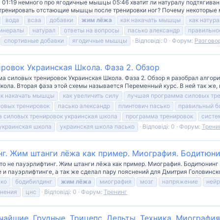
 01:19 немного про ягодичные мышцы 05:46 хватит ли натуралу подтягиван
 тренировать отстающие мышцы после тренировки ног? Почему некоторые 
вода
всаа
добавки
жим
лёжа
как накачать мышцы
как натур
инералы
натурал
ответы на вопросы
пасько александр
правильно
спортивные добавки
ягодичные мышцы
Відповіді: 0
Форум:
Разгово
ровок Украинская Школа. Фаза 2. Обзор
а силовых тренировок Украинская Школа. Фаза 2. Обзор я разобрал алгори
ла. Вторая фаза этой схемы называется Переменный курс. В ней так же, ка
ак накачать мышцы
как увеличить силу
лучшая программа силовых тр
овых тренировок
пасько александр
плинтович пасько
правильный б
 силовых тренировок украинская школа
программа тренировок
систе
украинская школа
украинская школа пасько
Відповіді: 0
Форум:
Трени
нг. Жим штанги лёжа как пример. Миография. Бодитюни
это не пауэрлифтинг. Жим штанги лёжа как пример. Миография. Бодитюнинг
 и пауэрлифтинге, а так же сделал пару пояснений для Дмитрия Головинско
ько
бодибилдинг
жим
лёжа
миография
мозг
напряжение
ней
нения
цнс
Відповіді: 0
Форум:
Тренинг
айшие. Грудные. Трицепс. Дельты. Техника. Миография