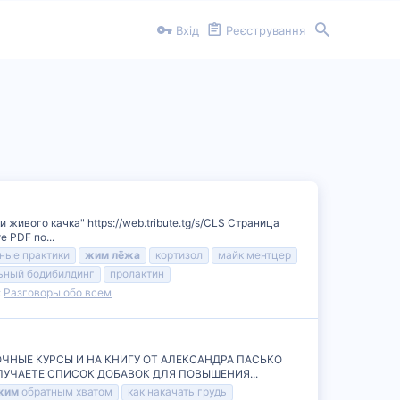
Вхід
Реєстрування
ивого качка" https://web.tribute.tg/s/CLS Страница
 PDF по...
ные практики
жим
лёжа
кортизол
майк ментцер
ьный бодибилдинг
пролактин
:
Разговоры обо всем
РОВОЧНЫЕ КУРСЫ И НА КНИГУ ОТ АЛЕКСАНДРА ПАСЬКО
ОЛУЧАЕТЕ СПИСОК ДОБАВОК ДЛЯ ПОВЫШЕНИЯ...
жим
обратным хватом
как накачать грудь