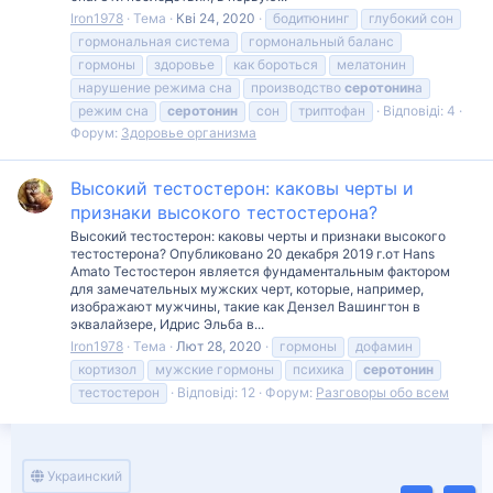
Iron1978
Тема
Кві 24, 2020
бодитюнинг
глубокий сон
гормональная система
гормональный баланс
гормоны
здоровье
как бороться
мелатонин
нарушение режима сна
производство
серотонин
а
режим сна
серотонин
сон
триптофан
Відповіді: 4
Форум:
Здоровье организма
Высокий тестостерон: каковы черты и
признаки высокого тестостерона?
Высокий тестостерон: каковы черты и признаки высокого
тестостерона? Опубликовано 20 декабря 2019 г.от Hans
Amato Тестостерон является фундаментальным фактором
для замечательных мужских черт, которые, например,
изображают мужчины, такие как Дензел Вашингтон в
эквалайзере, Идрис Эльба в...
Iron1978
Тема
Лют 28, 2020
гормоны
дофамин
кортизол
мужские гормоны
психика
серотонин
тестостерон
Відповіді: 12
Форум:
Разговоры обо всем
Украинский