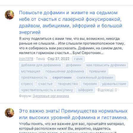
Повысьте дофамин и живите на седьмом
небе от счастья с лазерной фокусировкой,
драйвом, амбициями, эйфорией и большой
энергией
Я хочу поделиться с вами тем, что вы, возможно, никогда
раньше не слышали… Или слышали противоположное тому,
что я собираюсь вам рассказать. Дофамин, на самом деле,
является гормоном счастья… Бум! Серотонин...
Iron1978
Тема
Сер 27, 2022
гамк
добавки для дофамина
дофамин
как повысить дофамин
мотивация
повышение дофамина
привычки
привязанность
серотонин
сниженный дофамин
стресс
счастье
творчество
тирозин
удовольствие
чувствительность к инсулину
эйфория
Відповіді: 0
Форум:
Здоровье организма
Это важно знать! Преимущества нормальных
или высоких уровней дофамина и гистамина.
Чтобы понять, что же важнее для вас, прочитайте материал,
который расположен ниже! Вы, вероятно, задаетесь