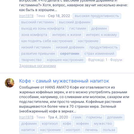
вопросом: «Что делать с высоким уровнем дофамина И
гистамина?» Хотя, вопрос, наверное звучит несколько иначе:
как быть в хорошем...
Iron1978
Тема
Сер 18, 2022
высокая продуктивность
высокий гистамин
высокий дофамин
выход из зоны комфорта
гистамин
дофамин
зона комфорта
интерес к жизни
интерес к новому
как поднять себе настроение
настроение
низкий гистамин
низкий дофамин
продуктивность
развитие привычек
серотонин
страх изменений
творчество
хорошее настроение
Відповіді: 1
Форум:
Здоровье организма
Кофе - самый мужественный напиток
Сообщение от HANS AMATO Кофе изготавливается из
жареных кофейных зерен, и его можно употреблять разными
способами, например, со сливками или молоком, сахаром или
подсластителем, или просто черным. Кофейные растения
выращиваются более чем в 70 странах мира. Зеленый
(необжаренный) кофе в зернах...
Iron1978
Тема
Тра 4, 2020
гамк
гормоны
допамин
дофамин
кортизол
кофе
кофеин
мужество
напиток
настроение
ноотроп
печень
польза