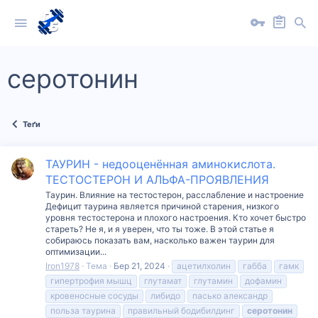
серотонин
Теґи
ТАУРИН - недооценённая аминокислота.
ТЕСТОСТЕРОН И АЛЬФА-ПРОЯВЛЕНИЯ
Таурин. Влияние на тестостерон, расслабление и настроение
Дефицит таурина является причиной старения, низкого
уровня тестостерона и плохого настроения. Кто хочет быстро
стареть? Не я, и я уверен, что ты тоже. В этой статье я
собираюсь показать вам, насколько важен таурин для
оптимизации...
Iron1978
Тема
Бер 21, 2024
ацетилхолин
габба
гамк
гипертрофия мышц
глутамат
глутамин
дофамин
кровеносные сосуды
либидо
пасько александр
польза таурина
правильный бодибилдинг
серотонин