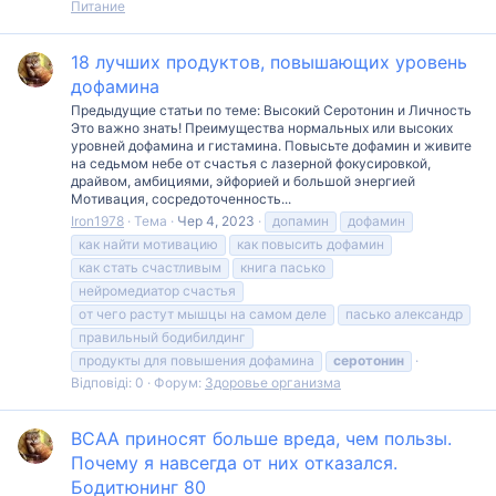
Питание
18 лучших продуктов, повышающих уровень
дофамина
Предыдущие статьи по теме: Высокий Серотонин и Личность
Это важно знать! Преимущества нормальных или высоких
уровней дофамина и гистамина. Повысьте дофамин и живите
на седьмом небе от счастья с лазерной фокусировкой,
драйвом, амбициями, эйфорией и большой энергией
Мотивация, сосредоточенность...
Iron1978
Тема
Чер 4, 2023
допамин
дофамин
как найти мотивацию
как повысить дофамин
как стать счастливым
книга пасько
нейромедиатор счастья
от чего растут мышцы на самом деле
пасько александр
правильный бодибилдинг
продукты для повышения дофамина
серотонин
Відповіді: 0
Форум:
Здоровье организма
BCAA приносят больше вреда, чем пользы.
Почему я навсегда от них отказался.
Бодитюнинг 80