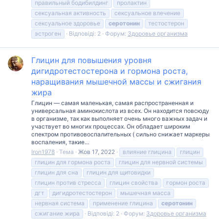
правильный бодибилдинг
пролактин
сексуальная активность
сексуальное влечение
сексуальное здоровье
серотонин
тестостерон
эстроген
Відповіді: 2
Форум:
Здоровье организма
Глицин для повышения уровня
дигидротестостерона и гормона роста,
наращивания мышечной массы и сжигания
жира
Глицин — самая маленькая, самая распространенная и
универсальная аминокислота из всех. Он находится повсюду
в организме, так как выполняет очень много важных задач и
участвует во многих процессах. Он обладает широким
спектром противовоспалительных ( сильно снижает маркеры
воспаления, такие...
Iron1978
Тема
Жов 17, 2022
влияние глицина
глицин
глицин для гормона роста
глицин для нервной системы
глицин для сна
глицин для щитовидки
глицин против стресса
глицин свойства
гормон роста
дгт
дигидротестостерон
мышечная масса
нервная система
применение глицина
серотонин
сжигание жира
Відповіді: 2
Форум:
Здоровье организма