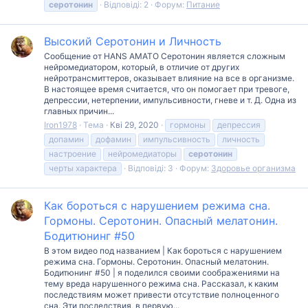
серотонин
Відповіді: 2
Форум:
Питание
Высокий Серотонин и Личность
Сообщение от HANS AMATO Серотонин является сложным
нейромедиатором, который, в отличие от других
нейротрансмиттеров, оказывает влияние на все в организме.
В настоящее время считается, что он помогает при тревоге,
депрессии, нетерпении, импульсивности, гневе и т. Д. Одна из
главных причин...
Iron1978
Тема
Кві 29, 2020
гормоны
депрессия
допамин
дофамин
импульсивность
личность
настроение
нейромедиаторы
серотонин
черты характера
Відповіді: 3
Форум:
Здоровье организма
Как бороться с нарушением режима сна.
Гормоны. Серотонин. Опасный мелатонин.
Бодитюнинг #50
В этом видео под названием | Как бороться с нарушением
режима сна. Гормоны. Серотонин. Опасный мелатонин.
Бодитюнинг #50 | я поделился своими соображениями на
тему вреда нарушенного режима сна. Рассказал, к каким
последствиям может привести отсутствие полноценного
сна. Эти последствия, в первую...