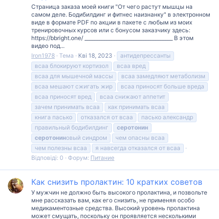
Страница заказа моей книги "От чего растут мышцы на
самом деле. Бодибилдинг и фитнес наизнанку" в электронном
виде в формате PDF по акции в пакете с любым из моих
тренировочных курсов или с бонусом заказчику здесь:
https://bbright.one/ ____________________________________ В этом
видео под...
Iron1978
Тема
Кві 18, 2023
антидепрессанты
всаа блокируют кортизол
всаа вред
всаа для мышечной массы
всаа замедляют метаболизм
всаа мешают сжигать жир
всаа приносят больше вреда
всаа приносят вред
всаа снижают аппетит
зачем принимать всаа
как принимать всаа
книга пасько
отказался от всаа
пасько александр
правильный бодибилдинг
серотонин
серотонин
овый синдром
чем опасны всаа
чем полезны всаа
я навсегда отказался от всаа
Відповіді: 0
Форум:
Питание
Как снизить пролактин: 10 кратких советов
У мужчин не должно быть высокого пролактина, и позвольте
мне рассказать вам, как его снизить, не применяя особо
медикаментозные средства. Высокий уровень пролактина
может смущать, поскольку он проявляется несколькими