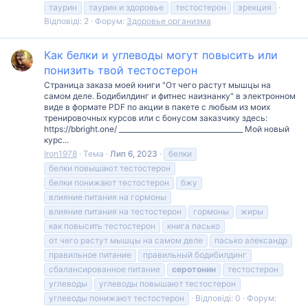
таурин
таурин и здоровье
тестостерон
эрекция
Відповіді: 2
Форум:
Здоровье организма
Как белки и углеводы могут повысить или
понизить твой тестостерон
Страница заказа моей книги "От чего растут мышцы на
самом деле. Бодибилдинг и фитнес наизнанку" в электронном
виде в формате PDF по акции в пакете с любым из моих
тренировочных курсов или с бонусом заказчику здесь:
https://bbright.one/ ____________________________________ Мой новый
курс...
Iron1978
Тема
Лип 6, 2023
белки
белки повышают тестостерон
белки понижают тестостерон
бжу
влияние питания на гормоны
влияние питания на тестостерон
гормоны
жиры
как повысить тестостерон
книга пасько
от чего растут мышцы на самом деле
пасько александр
правильное питание
правильный бодибилдинг
сбалансированное питание
серотонин
тестостерон
углеводы
углеводы повышают тестостерон
углеводы понижают тестостерон
Відповіді: 0
Форум: