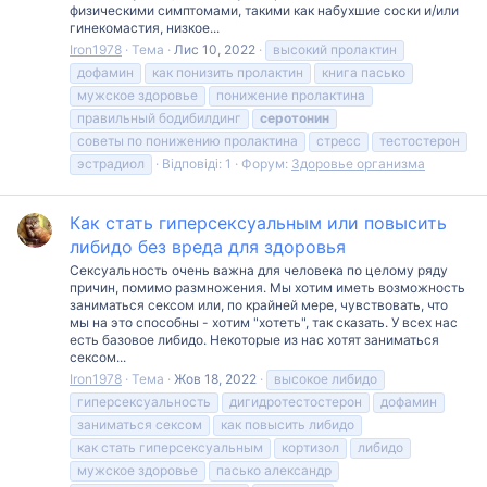
физическими симптомами, такими как набухшие соски и/или
гинекомастия, низкое...
Iron1978
Тема
Лис 10, 2022
высокий пролактин
дофамин
как понизить пролактин
книга пасько
мужское здоровье
понижение пролактина
правильный бодибилдинг
серотонин
советы по понижению пролактина
стресс
тестостерон
эстрадиол
Відповіді: 1
Форум:
Здоровье организма
Как стать гиперсексуальным или повысить
либидо без вреда для здоровья
Сексуальность очень важна для человека по целому ряду
причин, помимо размножения. Мы хотим иметь возможность
заниматься сексом или, по крайней мере, чувствовать, что
мы на это способны - хотим "хотеть", так сказать. У всех нас
есть базовое либидо. Некоторые из нас хотят заниматься
сексом...
Iron1978
Тема
Жов 18, 2022
высокое либидо
гиперсексуальность
дигидротестостерон
дофамин
заниматься сексом
как повысить либидо
как стать гиперсексуальным
кортизол
либидо
мужское здоровье
пасько александр