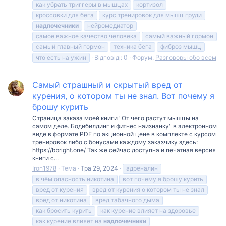
как убрать триггеры в мышцах
кортизол
кроссовки для бега
курс тренировок для мышц груди
надпочечники
нейромедиатор
самое важное качество человека
самый важный гормон
самый главный гормон
техника бега
фиброз мышц
что есть на ужин
Відповіді: 0
Форум:
Разговоры обо всем
Самый страшный и скрытый вред от
курения, о котором ты не знал. Вот почему я
брошу курить
Страница заказа моей книги "От чего растут мышцы на
самом деле. Бодибилдинг и фитнес наизнанку" в электронном
виде в формате PDF по акционной цене в комплекте с курсом
тренировок либо с бонусами каждому заказчику здесь:
https://bbright.one/ Так же сейчас доступна и печатная версия
книги с...
Iron1978
Тема
Тра 29, 2024
адреналин
в чём опасность никотина
вот почему я брошу курить
вред от курения
вред от курения о котором ты не знал
вред от никотина
вред табачного дыма
как бросить курить
как курение влияет на здоровье
как курение влияет на
надпочечники