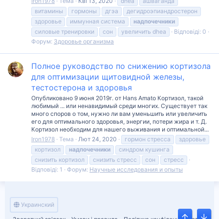
Iron1978
Тема
Кві 13, 2020
dhea
ашваганда
витамины
гормоны
дгэа
дегидроэпиандростерон
здоровье
иммунная система
надпочечники
силовые тренировки
сон
увеличить dhea
Відповіді: 0
Форум:
Здоровье организма
Полное руководство по снижению кортизола
для оптимизации щитовидной железы,
тестостерона и здоровья
Опубликовано 9 июня 2019г. от Hans Amato Кортизол, такой
любимый ... или ненавидимый среди многих. Существует так
много споров о том, нужно ли вам уменьшить или увеличить
его для оптимального здоровья, энергии, потери жира и т. Д.
Кортизол необходим для нашего выживания и оптимальной...
Iron1978
Тема
Лют 24, 2020
гормон стресса
здоровье
кортизол
надпочечники
синдром кушинга
снизить кортизол
снизить стресс
сон
стресс
Відповіді: 1
Форум:
Научные исследования и опыты
Украинский