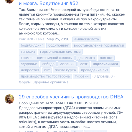
и мозга. Бодитюнинг #52
Так, Всем привет! Это очередной выпуск боди тюнинга. он
является каким-то продолжением темы питания, Но, скажем
так, тема не обширная. В общем не про макронутриенты,
Белки, жиры, углеводы, А точечно по теме которая касается
конкретно аминокислот и конкретно одной из этих
аминокислот, которая...
Iron1978
Тема
Чер 25, 2020
аминокислота
бодибилдинг
бодитюнинг
восстановление гормоналки
гипофиз
гормональная система
гормоны щитовидной железы
для мозга
для пкт
здоровье
либидо
меланин
мозг
надпочечники
непростая
пкт
после курса
проведение пкт
производство тестостерона
тирозин
Відповіді: 0
Форум:
Здоровье организма
29 способов увеличить производство DHEA
Сообщение от HANS AMATO на 3 ИЮНЯ 2019 Г.
Дегидроэпиандростерон (ДГЭА) является одним из самых
распространенных циркулирующих стероидов у людей. 75–
90% DHEA синтезируется в надпочечниках (точнее, zona
reticularis), а остальная часть вырабатывается яичками,
кожей и мозгом. ДГЭА производится из...