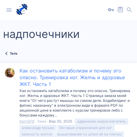
надпочечники
Теґи
Как остановить катаболизм и почему это
опасно. Тренировка ног. Желчь и здоровье
ЖКТ. Часть 1
Как остановить катаболизм и почему это опасно. Тренировка
ног. Желчь и здоровье ЖКТ. Часть 1 Страница заказа моей
книги "От чего растут мышцы на самом деле. Бодибилдинг и
фитнес наизнанку" в электронном виде в формате PDF по
акционной цене в комплекте с курсом тренировок либо с
бонусами каждому...
Iron1978
Тема
Вер 30, 2025
адреналин жиросжигатель
александр пасько
беговые упражнения для ног
важность желчи
вышагивания со штангой на плечах