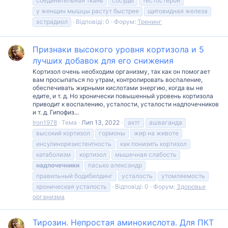
соединительная ткань
сосуды
тестостерон
у женщин мышцы растут быстрее
щитовидная железа
эстрадиол
Відповіді: 0
Форум:
Тренинг
Признаки высокого уровня кортизола и 5
лучших добавок для его снижения
Кортизол очень необходим организму, так как он помогает
вам просыпаться по утрам, контролировать воспаление,
обеспечивать жирными кислотами энергию, когда вы не
едите, и т. д. Но хронически повышенный уровень кортизола
приводит к воспалению, усталости, усталости надпочечников
и т. д. Гипофиз...
Iron1978
Тема
Лип 13, 2022
актг
ашваганда
высокий кортизол
гормоны
жир на животе
инсулинорезистентность
как понизить кортизол
катаболизм
кортизол
мышечная слабость
надпочечники
пасько александр
правильный бодибилдинг
усталость
утомляемость
хроническая усталость
Відповіді: 0
Форум:
Здоровье
организма
Тирозин. Непростая аминокислота. Для ПКТ