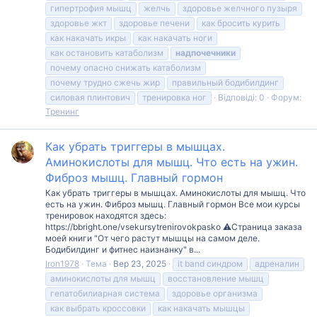
гипертрофия мышц
желчь
здоровье желчного пузыря
здоровье жкт
здоровье печени
как бросить курить
как накачать икры
как накачать ноги
как остановить катаболизм
надпочечники
почему опасно снижать катаболизм
почему трудно сжечь жир
правильный бодибилдинг
силовая плинтович
тренировка ног
Відповіді: 0
Форум:
Тренинг
Как убрать триггеры в мышцах.
Аминокислоты для мышц. Что есть на ужин.
Фиброз мышц. Главный гормон
Как убрать триггеры в мышцах. Аминокислоты для мышц. Что
есть на ужин. Фиброз мышц. Главный гормон Все мои курсы
тренировок находятся здесь:
https://bbright.one/vsekursytrenirovokpasko ⚠️Страница заказа
моей книги "От чего растут мышцы на самом деле.
Бодибилдинг и фитнес наизнанку" в...
Iron1978
Тема
Вер 23, 2025
it band синдром
адреналин
аминокислоты для мышц
восстановление мышц
гепатобилиарная система
здоровье организма
как выбрать кроссовки
как накачать мышцы