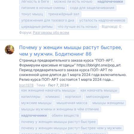
лёгкость в беге
можно ли есть ночью
надпочечники
питание в ночные смены
сода для защелачивания
тонус мышц
тренажёрный зал
упражнения для тазового дна
усталость надпочечников
циркадные ритмы
что лучше есть ночью
Відповіді: 0
Форум:
Разговоры обо всем
Почему у женщин мышцы растут быстрее,
чем у мужчин. Бодитюнинг 86
Страница предварительного заказа курса "ПОП-АРТ.
Формируем красивые ягодицы" https://bbright.one/pop_art
Период предварительного заказа курса ПОП-АРТ по
сниженной цене длится до 1 марта 2024 года включительно.
Релиз курса ПОП-АРТ состоится 1 марта 2024 года...
Iron1978
Тема
Лют 7, 2024
как женщине накачать мышцы
как накачать мышцы
капилляры
климакс
кортизол
митохондрии
мужские мышцы
мышечная масса
мышцы женщины
мышцы мужчины и женщины в чём отличие
надпочечники
обмен веществ
почему у женщин мышцы растут быстрее
почему у женщин мышцы растут быстрее чем у мужчин