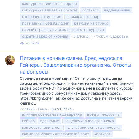
как курение влияет на сердце
как курение влияет на сосуды
кортизол
надпочечники
ожирение от курения
пасько александр
правильный бодибилдинг
реакция на стресс
самый страшный и скрытый вред от курения
скрытый вред от курения
Відповіді: 1
Форум:
Здоровье
организма
Питание в ночные смены. Вред недосыпа.
Гейнеры. Защелачивание организма. Ответы
на вопросы
Страница заказа моей книги "От чего растут мышцы на
самом деле. Бодибилдинг и фитнес наизнанку" в электронном
виде в формате PDF по акционной цене в комплекте с курсом
тренировок либо с бонусами каждому заказчику здесь:
https://bbright.one/ Так же сейчас доступна и печатная версия
книги с...
Iron1978
Тема
Тра 21, 2024
влияние осанки на пищеварение
вред от недосыпа
гейнер
еда ночью
защелачивание организма
как восстановить сон
как избавиться от депрессии
как использовать атлетический пояс
кортизол