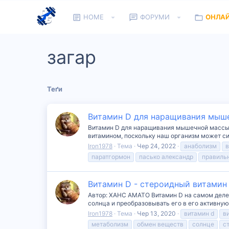
HOME
ФОРУМИ
ОНЛА
загар
Теґи
Витамин D для наращивания мыше
Витамин D для наращивания мышечной массы, 
витамином, поскольку наш организм может си
Iron1978
Тема
Чер 24, 2022
анаболизм
в
паратгормон
пасько александр
правиль
Витамин D - стероидный витамин
Автор: ХАНС АМАТО Витамин D на самом деле 
солнца и преобразовывать его в его активную 
Iron1978
Тема
Чер 13, 2020
витамин d
в
метаболизм
обмен веществ
солнце
с