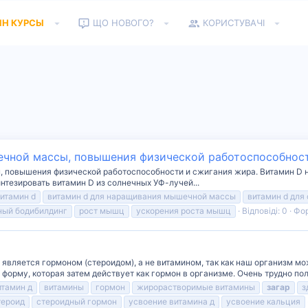
ЙН КУРСЫ
ЩО НОВОГО?
КОРИСТУВАЧІ
чной массы, повышения физической работоспособнос
повышения физической работоспособности и сжигания жира. Витамин D на
нтезировать витамин D из солнечных УФ-лучей...
итамин d
витамин d для наращивания мышечной массы
витамин d для
ный бодибилдинг
рост мышц
ускорения роста мышц
Відповіді: 0
Фо
является гормоном (стероидом), а не витамином, так как наш организм мо
форму, которая затем действует как гормон в организме. Очень трудно полу
итамин д
витамины
гормон
жирорастворимые витамины
загар
з
тероид
стероидный гормон
усвоение витамина д
усвоение кальция