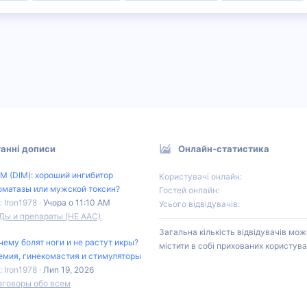
анні дописи
Онлайн-статистика
М (DIM): хороший ингибитор
Користувачі онлайн
оматазы или мужской токсин?
Гостей онлайн
: Iron1978
Учора о 11:10 AM
Усього відвідувачів
Ды и препараты (НЕ ААС)
Загальна кількість відвідувачів мож
чему болят ноги и не растут икры?
містити в собі прихованих користува
емия, гинекомастия и стимуляторы
: Iron1978
Лип 19, 2026
зговоры обо всем