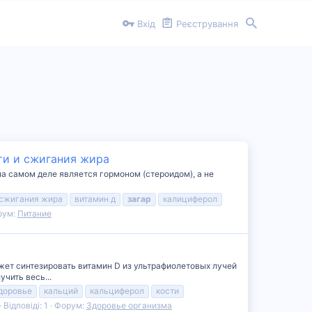
Вхід
Реєстрування
ти и сжигания жира
 самом деле является гормоном (стероидом), а не
 сжигания жира
витамин д
загар
калициферол
рум:
Питание
жет синтезировать витамин D из ультрафиолетовых лучей
чить весь...
доровье
кальций
кальциферол
кости
Відповіді: 1
Форум:
Здоровье организма