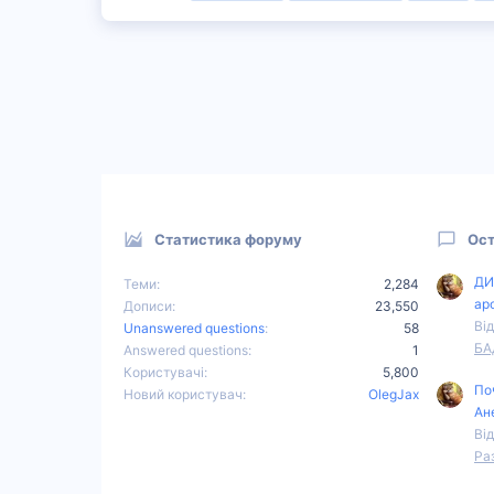
Статистика форуму
Ост
ДИ
Теми
2,284
ар
Дописи
23,550
Від
Unanswered questions
58
БА
Answered questions
1
Користувачі
5,800
По
Новий користувач
OlegJax
Ан
Від
Ра