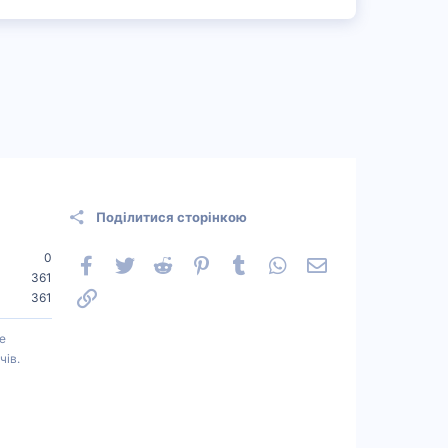
Поділитися сторінкою
0
Facebook
Twitter
Reddit
Pinterest
Tumblr
WhatsApp
Електронна пошт
361
Посилання
361
е
чів.