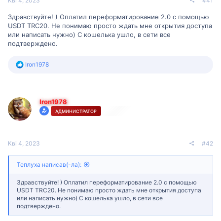
Кві 4, 2023
#41
Здравствуйте! ) Оплатил переформатирование 2.0 с помощью
USDT TRC20. Не понимаю просто ждать мне открытия доступа
или написать нужно) С кошелька ушло, в сети все
подтверждено.
Р
Iron1978
е
а
к
ц
Iron1978
і
ї
АДМИНИСТРАТОР
:
Кві 4, 2023
#42
Теплуха написав(-ла):
Здравствуйте! ) Оплатил переформатирование 2.0 с помощью
USDT TRC20. Не понимаю просто ждать мне открытия доступа
или написать нужно) С кошелька ушло, в сети все
подтверждено.