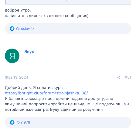
еще работает. Подскажите как теперь скачать сам курс?
доброе утро.
напишите в директ (в личные сообщения)
Р
Yaroslav_tx
е
а
к
ц
Янус
і
Я
ї
:
Жов 19, 2024
#51
Добрий день. Я сплатив курс
https://bbright.club/forum/strojnjashka.108/
Я бачив інформацію про терміни надання доступу, але
вимушений попросити зробити це швидше. Це подарунок і він
потрібний вже завтра. Буду вдячний за розуміння
Р
Iron1978
е
а