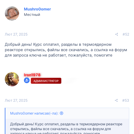
к
ц
Mushro0omer
і
Местный
ї
:
Лют 27, 2025
#52
Добрый день! Курс оплатил, разделы в термоядерном
реакторе открылись, файлы все скачались, а ссылка на форум
для запроса ключа не работает, пожалуйста, помогите
Iron1978
АДМИНИСТРАТОР
Лют 27, 2025
#53
Mushro0omer написав(-ла):
Добрый день! Курс оплатил, разделы в термоядерном реакторе
открылись, файлы все скачались, а ссылка на форум для
запроса ключа не работает, пожалуйста, помогите