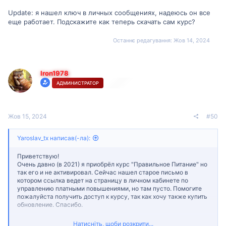
Update: я нашел ключ в личных сообщениях, надеюсь он все
еще работает. Подскажите как теперь скачать сам курс?
Останнє редагування:
Жов 14, 2024
Iron1978
АДМИНИСТРАТОР
Жов 15, 2024
#50
Yaroslav_tx написав(-ла):
Приветствую!
Очень давно (в 2021) я приобрёл курс "Правильное Питание" но
так его и не активировал. Сейчас нашел старое письмо в
котором ссылка ведет на страницу в личном кабинете по
управлению платными повышениями, но там пусто. Помогите
пожалуйста получить доступ к курсу, так как хочу также купить
обновление. Спасибо.
Update: я нашел ключ в личных сообщениях, надеюсь он все
Натисніть, щоби розкрити...