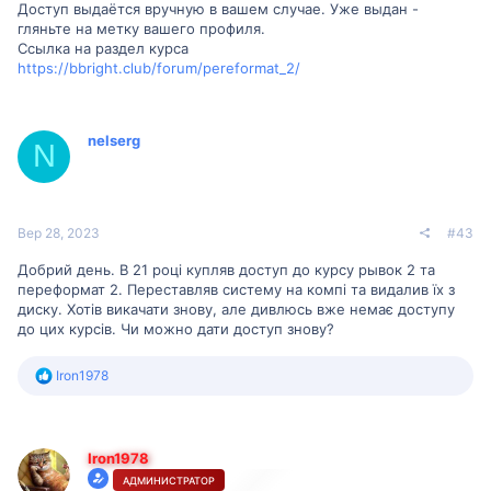
Доступ выдаётся вручную в вашем случае. Уже выдан -
гляньте на метку вашего профиля.
Ссылка на раздел курса
https://bbright.club/forum/pereformat_2/
nelserg
N
Вер 28, 2023
#43
Добрий день. В 21 році купляв доступ до курсу рывок 2 та
переформат 2. Переставляв систему на компі та видалив їх з
диску. Хотів викачати знову, але дивлюсь вже немає доступу
до цих курсів. Чи можно дати доступ знову?
Р
Iron1978
е
а
к
ц
Iron1978
і
ї
АДМИНИСТРАТОР