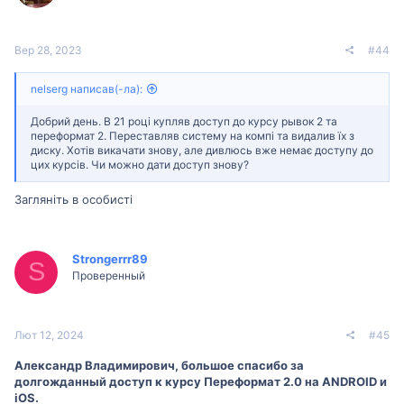
:
Вер 28, 2023
#44
nelserg написав(-ла):
Добрий день. В 21 році купляв доступ до курсу рывок 2 та
переформат 2. Переставляв систему на компі та видалив їх з
диску. Хотів викачати знову, але дивлюсь вже немає доступу до
цих курсів. Чи можно дати доступ знову?
Загляніть в особисті
Strongerrr89
S
Проверенный
Лют 12, 2024
#45
Александр Владимирович, большое спасибо за
долгожданный доступ к курсу Переформат 2.0 на ANDROID и
iOS.