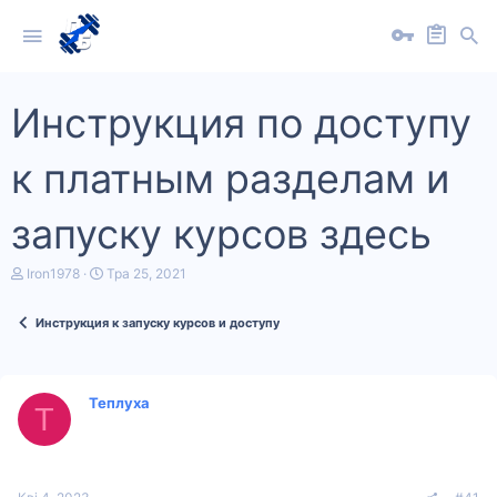
Инструкция по доступу
к платным разделам и
запуску курсов здесь
А
Д
Iron1978
Тра 25, 2021
в
а
т
т
Инструкция к запуску курсов и доступу
о
а
р
п
т
о
е
ч
м
а
Теплуха
Т
и
т
к
у