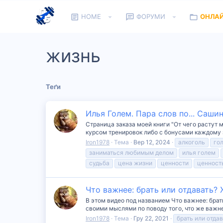
HOME
ФОРУМИ
ОНЛА
жизнь
Теґи
Илья Голем. Пара слов по... Саш
Страница заказа моей книги "От чего растут 
курсом тренировок либо с бонусами каждому зак
Iron1978
Тема
Вер 12, 2024
алкоголь
го
заниматься любимым делом
илья голем
судьба
цена жизни
ценности
ценност
Что важнее: брать или отдавать?
В этом видео под названием Что важнее: бра
своими мыслями по поводу того, что же важнее
Iron1978
Тема
Гру 22, 2021
брать или отда