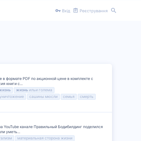
Вхід
Реєстрування
е в формате PDF по акционной цене в комплекте с
я книги с...
жизнь
жизнь
ильи голема
уничтожение
сашины мюсли
семья
смерть
 на YouTube канале Правильный Бодибилдинг поделился
ли уметь...
тализм
материальная сторона жизни