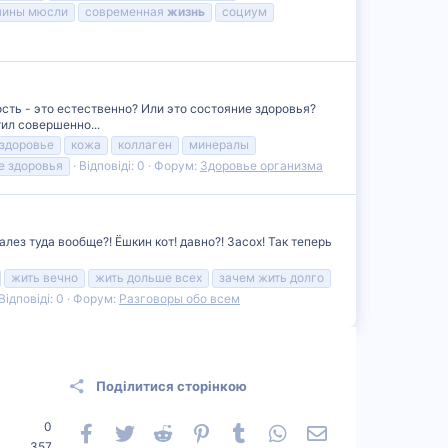
шины мюсли
современная
жизнь
социум
сть - это естественно? Или это состояние здоровья?
ил совершенно...
здоровье
кожа
коллаген
минералы
е здоровья
Відповіді: 0
Форум:
Здоровье организма
залез туда вообще?! Ёшкин кот! давно?! Засох! Так теперь
жить вечно
жить дольше всех
зачем жить долго
Відповіді: 0
Форум:
Разговоры обо всем
Поділитися сторінкою
0
Facebook
Twitter
Reddit
Pinterest
Tumblr
WhatsApp
Електронна пошт
357