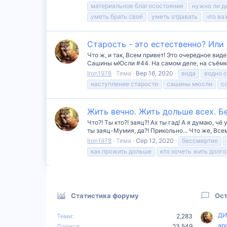
материальное благосостояние
нужно ли д
уметь брать своё
уметь отдавать
что ва
Старость - это естественно? Ил
Что ж, и так, Всем привет! Это очередное ви
Сашины мЮсли #44. На самом деле, на съёмку
Iron1978
Тема
Вер 16, 2020
вода
водно 
наступление старости
сашины мюсли
с
Жить вечно. Жить дольше всех. 
Что?! Ты кто?! заяц?! Ах ты гад! А я думаю, чё
ты заяц-Мумия, да?! Прикольно... Что же, Вс
Iron1978
Тема
Сер 12, 2020
бессмертие
как прожить дольше
кто хочеть жить долго
Статистика форуму
Ост
ДИ
Теми
2,283
ар
Дописи
23,549