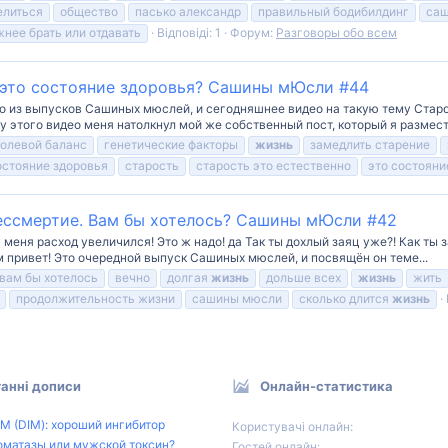
елиться
общество
пасько александр
правильный бодибилдинг
са
жнее брать или отдавать
Відповіді: 1
Форум:
Разговоры обо всем
и это состояние здоровья? Сашины мЮсли #44
део из выпусков Сашиных мюслей, и сегодняшнее видео на такую тему Старо
 этого видео меня натолкнул мой же собственный пост, который я размест
солевой баланс
генетические факторы
жизнь
замедлить старение
остояние здоровья
старость
старость это естественно
это состояни
Бессмертие. Вам бы хотелось? Сашины мЮсли #42
 у меня расход увеличился! Это ж надо! да Так ты дохлый заяц уже?! Как ты 
ем привет! Это очередной выпуск Сашиных мюслей, и посвящён он теме...
вам бы хотелось
вечно
долгая
жизнь
дольше всех
жизнь
жить
продолжительность жизни
сашины мюсли
сколько длится
жизнь
анні дописи
Онлайн-статистика
М (DIM): хороший ингибитор
Користувачі онлайн
оматазы или мужской токсин?
Гостей онлайн