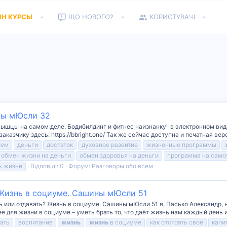
ЙН КУРСЫ
ЩО НОВОГО?
КОРИСТУВАЧІ
ины мЮсли 32
мышцы на самом деле. Бодибилдинг и фитнес наизнанку" в электронном вид
азчику здесь: https://bbright.one/ Так же сейчас доступна и печатная верси
лем
деньги
достаток
духовное развитие
жизненные программы
обмен жизни на деньги
обмен здоровья на деньги
программа на само
ь жизни
Відповіді: 0
Форум:
Разговоры обо всем
 Жизнь в социуме. Сашины мЮсли 51
ть или отдавать? Жизнь в социуме. Сашины мЮсли 51 я, Пасько Александр,
 для жизни в социуме – уметь брать то, что даёт жизнь нам каждый день и
вать
воспитание
жизнь
жизнь
в социуме
как отстоять своё
капи