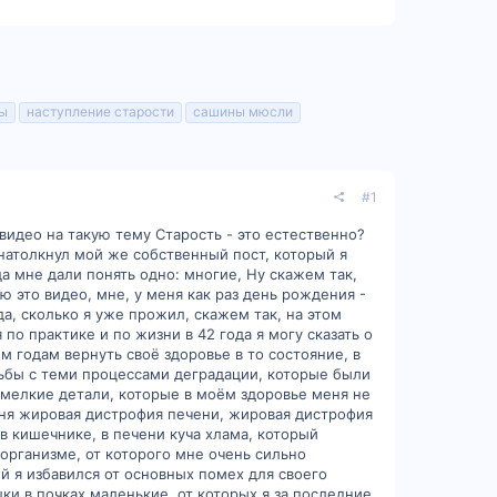
ы
наступление старости
сашины мюсли
#1
видео на такую тему Старость - это естественно?
натолкнул мой же собственный пост, который я
 мне дали понять одно: многие, Ну скажем так,
ю это видео, мне, у меня как раз день рождения -
да, сколько я уже прожил, скажем так, на этом
 по практике и по жизни в 42 года я могу сказать о
2м годам вернуть своё здоровье в то состояние, в
рьбы с теми процессами деградации, которые были
 мелкие детали, которые в моём здоровье меня не
меня жировая дистрофия печени, жировая дистрофия
в кишечнике, в печени куча хлама, который
организме, от которого мне очень сильно
ий я избавился от основных помех для своего
ки в почках маленькие, от которых я за последние