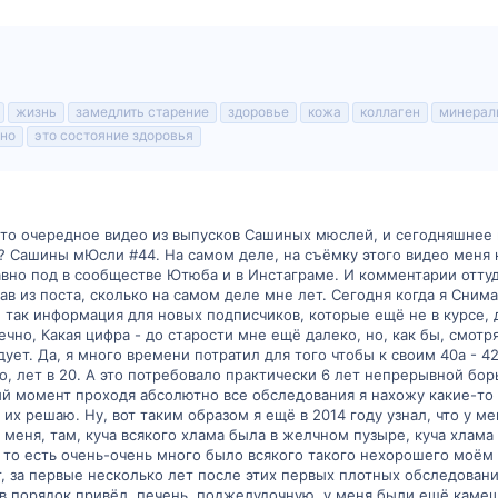
жизнь
замедлить старение
здоровье
кожа
коллаген
минерал
нно
это состояние здоровья
 Это очередное видео из выпусков Сашиных мюслей, и сегодняшнее 
? Сашины мЮсли #44. На самом деле, на съёмку этого видео меня 
но под в сообществе Ютюба и в Инстаграме. И комментарии оттуда
ав из поста, сколько на самом деле мне лет. Сегодня когда я Снима
м так информация для новых подписчиков, которые ещё не в курсе, 
нечно, Какая цифра - до старости мне ещё далеко, но, как бы, смотря
ует. Да, я много времени потратил для того чтобы к своим 40а - 4
, лет в 20. А это потребовало практически 6 лет непрерывной бо
ый момент проходя абсолютно все обследования я нахожу какие-то
 их решаю. Ну, вот таким образом я ещё в 2014 году узнал, что у 
меня, там, куча всякого хлама была в желчном пузыре, куча хлама 
 то есть очень-очень много было всякого такого нехорошего моём 
от, за первые несколько лет после этих первых плотных обследован
 в порядок привёл, печень, поджелудочную. у меня были ещё камеш