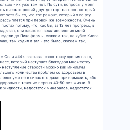
больше - их уже там нет. По сути, вопросы у меня
есть очень хороший друг доктор гнатолог, который
 хотя бы то, что тот ремонт, который я во рту
не рассыплется при первой же возможности. Очень
постах потому, что, как бы, за 12 лет прогресс, в
кладывал, они касаются восстановления моей
недели до Пика формы, скажем так, на кубке Киева
чаю, там ходил в зал - это было, скажем так,
мЮсли #44 я высказал свою точку зрения на то,
роцесс, который наступает благодаря множеству
то наступление старости можно как минимум
большего количества проблем со здоровьем в
ловек уже не в силах его даже притормозить, ибо
здоровью в течение первых 40-50 лет жизни. В
ок жидкости, недостаток минералов, недостаток