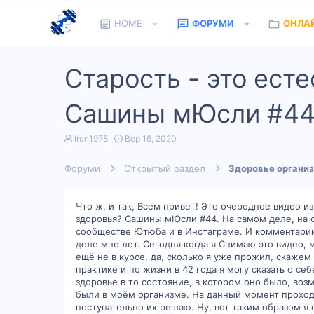
HOME
ФОРУМИ
ОНЛА
Старость - это ест
Сашины мЮсли #4
А
Д
Iron1978
Вер 16, 2020
в
а
т
т
Форуми
Открытый раздел
Здоровье органи
о
а
р
п
т
о
е
ч
Что ж, и так, Всем привет! Это очередное видео 
м
а
здоровья? Сашины мЮсли #44. На самом деле, на с
и
т
сообществе Ютюба и в Инстаграме. И комментарии о
к
деле мне лет. Сегодня когда я Снимаю это видео, 
у
ещё не в курсе, да, сколько я уже прожил, скажем т
практике и по жизни в 42 года я могу сказать о се
здоровье в то состояние, в котором оно было, во
были в моём организме. На данный момент проходя
поступательно их решаю. Ну, вот таким образом я