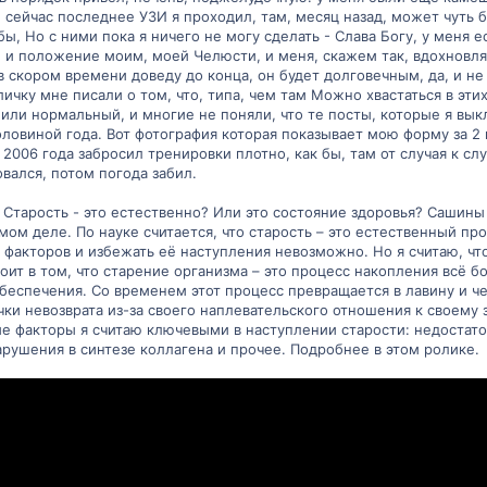
, сейчас последнее УЗИ я проходил, там, месяц назад, может чуть 
ы, Но с ними пока я ничего не могу сделать - Слава Богу, у меня 
 и положение моим, моей Челюсти, и меня, скажем так, вдохновляют
 в скором времени доведу до конца, он будет долговечным, да, и 
ичку мне писали о том, что, типа, чем там Можно хвастаться в этих 
или нормальный, и многие не поняли, что те посты, которые я вы
оловиной года. Вот фотография которая показывает мою форму за 2 
 2006 года забросил тренировки плотно, как бы, там от случая к слу
вался, потом погода забил.
 Старость - это естественно? Или это состояние здоровья? Сашины 
амом деле. По науке считается, что старость – это естественный п
 факторов и избежать её наступления невозможно. Но я считаю, ч
оит в том, что старение организма – это процесс накопления всё 
еспечения. Со временем этот процесс превращается в лавину и че
ки невозврата из-за своего наплевательского отношения к своему 
кие факторы я считаю ключевыми в наступлении старости: недостат
арушения в синтезе коллагена и прочее. Подробнее в этом ролике.