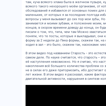
там, куча всякого хлама была в желчном пузыре, к
всякого такого нехорошего моём организме, от кот
обследований я избавился от основных помех для 
маленькие, от которых я за последние полгода изба
вопросы у меня вызывают до сих пор мои зубы, Но 
занимается и моими зубами, и положение моим, мое
концов, в скором времени доведу до конца, он бу
писали о том, что, типа, чем там Можно хвастаться
поняли, что те посты, которые я выкладывал, они 
форму за 2 недели до Пика формы, скажем так, на к
ходил в зал - это было, скажем так, наскоками: ме
В этом видео под названием Старость - это естест
самом деле. По науке считается, что старость – 
её наступления невозможно. Но я считаю, что нас
накопления всё большего количества проблем со 
не в силах его даже притормозить, ибо достигает
лет жизни. В этом видео я рассказал, какие факто
двигательной активности, нарушения в синтезе кол