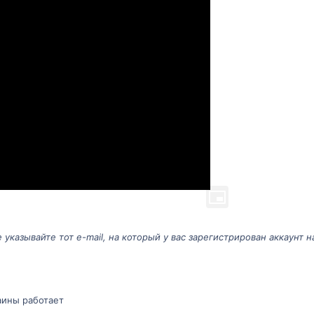
 указывайте тот e-mail, на который у вас зарегистрирован аккаунт на
аины работает