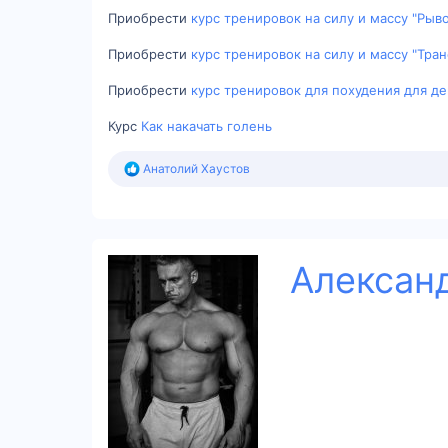
Приобрести
курс тренировок на силу и массу "Рыв
Приобрести
курс тренировок на силу и массу "Тра
Приобрести
курс тренировок для похудения для д
Курс
Как накачать голень
Р
Анатолий Хаустов
е
а
к
ц
і
ї
Алексан
: