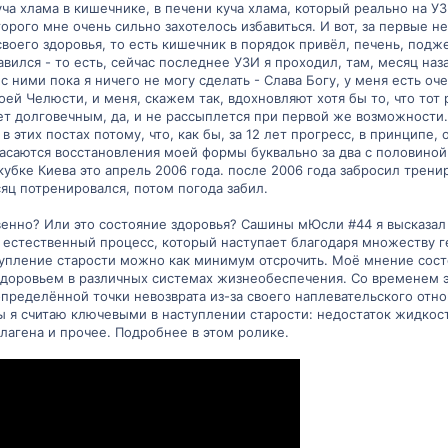
уча хлама в кишечнике, в печени куча хлама, который реально на У
орого мне очень сильно захотелось избавиться. И вот, за первые н
своего здоровья, то есть кишечник в порядок привёл, печень, под
вился - то есть, сейчас последнее УЗИ я проходил, там, месяц наза
с ними пока я ничего не могу сделать - Слава Богу, у меня есть оч
й Челюсти, и меня, скажем так, вдохновляют хотя бы то, что тот р
дет долговечным, да, и не рассыплется при первой же возможности
 в этих постах потому, что, как бы, за 12 лет прогресс, в принцип
касаются восстановления моей формы буквально за два с половиной
убке Киева это апрель 2006 года. после 2006 года забросил тренир
сяц потренировался, потом погода забил.
венно? Или это состояние здоровья? Сашины мЮсли #44 я высказал 
это естественный процесс, который наступает благодаря множеству
тупление старости можно как минимум отсрочить. Моё мнение состо
здоровьем в различных системах жизнеобеспечения. Со временем э
 определённой точки невозврата из-за своего наплевательского отн
ры я считаю ключевыми в наступлении старости: недостаток жидкос
лагена и прочее. Подробнее в этом ролике.