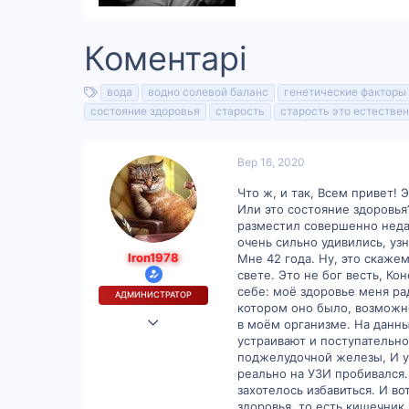
Коментарі
Т
вода
водно солевой баланс
генетические факторы
е
состояние здоровья
старость
старость это естестве
ґ
и
Вер 16, 2020
Что ж, и так, Всем привет!
Или это состояние здоровья
разместил совершенно недав
очень сильно удивились, узн
Iron1978
Мне 42 года. Ну, это скаже
свете. Это не бог весть, Ко
себе: моё здоровье меня рад
АДМИНИСТРАТОР
котором оно было, возможно
Кві 27, 2015
в моём организме. На данн
устраивают и поступательно
4,573
поджелудочной железы, И у 
1,493
реально на УЗИ пробивался.
захотелось избавиться. И в
113
здоровья, то есть кишечник