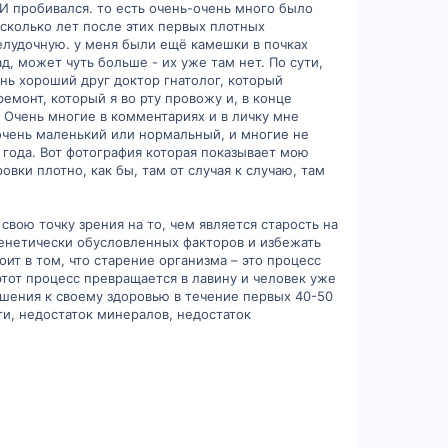
ЗИ пробивался. то есть очень-очень много было
есколько лет после этих первых плотных
желудочную. у меня были ещё камешки в почках
д, может чуть больше - их уже там нет. По сути,
ень хороший друг доктор гнатолог, который
емонт, который я во рту провожу и, в конце
. Очень многие в комментариях и в личку мне
е, очень маленький или нормальный, и многие не
 года. Вот фотография которая показывает мою
овки плотно, как бы, там от случая к случаю, там
свою точку зрения на то, чем является старость на
 генетически обусловленных факторов и избежать
ит в том, что старение организма – это процесс
тот процесс превращается в лавину и человек уже
ошения к своему здоровью в течение первых 40-50
ти, недостаток минералов, недостаток