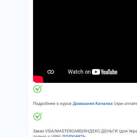
Подробнее о курсе
Домашняя Качалка
(
при оплате
Заказ VISA/MASTERCARD/ЯНДЕКС.ДЕНЬГИ (для Укр
только с VPN)
ПОЛУЧИТЬ