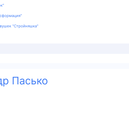
ок"
нсформация"
евушек "Стройняшка"
др Пасько