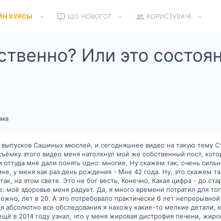
ЙН КУРСЫ
ЩО НОВОГО?
КОРИСТУВАЧІ
ественно? Или это состоя
4
зма
из выпусков Сашиных мюслей, и сегодняшнее видео на такую тему Ст
ъёмку этого видео меня натолкнул мой же собственный пост, кото
ттуда мне дали понять одно: многие, Ну скажем так, очень сильно
мне, у меня как раз день рождения - Мне 42 года. Ну, это скажем 
ак, на этом свете. Это не бог весть, Конечно, Какая цифра - до ст
бе: моё здоровье меня радует. Да, я много времени потратил для то
зможно, лет в 20. А это потребовало практически 6 лет непрерывно
 абсолютно все обследования я нахожу какие-то мелкие детали, 
 ещё в 2014 году узнал, что у меня жировая дистрофия печени, жир