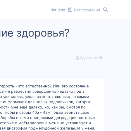
Вхід
Реєстрування
ние здоровья?
К
Здоровье
а
т
е
г
о
р
арость - это естественно? Или это состояние
і
рый я разместил совершенно недавно под в
я
 удивились, узнав из поста, сколько на самом
так информация для новых подписчиков, которые
арости мне ещё далеко, но, как бы, смотря по
го чтобы к своим 40а - 42м годам вернуть своё
й борьбы с теми процессами деградации, которые
которые в моём здоровье меня не устраивают и
овая дистрофия поджелудочной железы, И у меня,