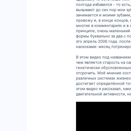
полгода избавился - то есть
47
вызывают до сих пор мои зуб
Киев
занимается и моими зубами,
провожу и, в конце концов,
многие в комментариях и в л
принципе, очень маленький 
формы буквально за два с п
это апрель 2006 года. после
наскоками: месяц потрениро
В этом видео под названием
чем является старость на с
генетически обусловленных
отсрочить. Моё мнение сост
различных системах жизнеоб
достигает определённой точ
этом видео я рассказал, ка
двигательной активности, н