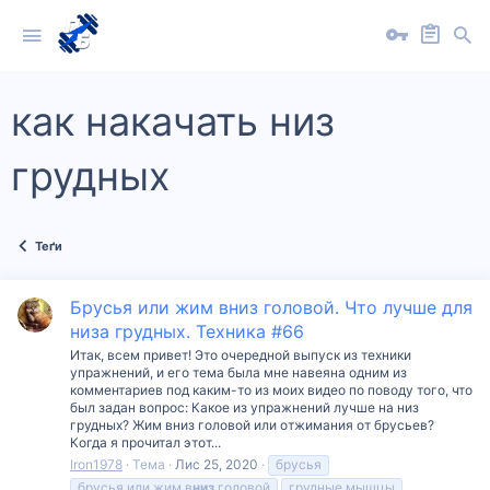
как накачать низ
грудных
Теґи
Брусья или жим вниз головой. Что лучше для
низа грудных. Техника #66
Итак, всем привет! Это очередной выпуск из техники
упражнений, и его тема была мне навеяна одним из
комментариев под каким-то из моих видео по поводу того, что
был задан вопрос: Какое из упражнений лучше на низ
грудных? Жим вниз головой или отжимания от брусьев?
Когда я прочитал этот...
Iron1978
Тема
Лис 25, 2020
брусья
брусья или жим в
низ
головой
грудные мышцы