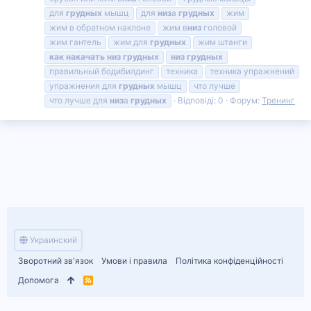
для
грудных
мышц
для
низ
а
грудных
жим
жим в обратном наклоне
жим в
низ
головой
жим гантель
жим для
грудных
жим штанги
как
накачать
низ
грудных
низ
грудных
правильный бодибилдинг
техника
техника упражнений
упражнения для
грудных
мышц
что лучше
что лучше для
низ
а
грудных
Відповіді: 0
Форум:
Тренинг
Украинский
Зворотний зв'язок
Умови і правила
Політика конфіденційності
Допомога
R
S
S