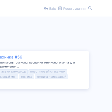
Вхід
Реєстрування
Техника #56
 своим опытом использования теннисного мяча для
рименения...
пасько александр
пластиковый стаканчик
нисный мяч
техника
техника приседаний