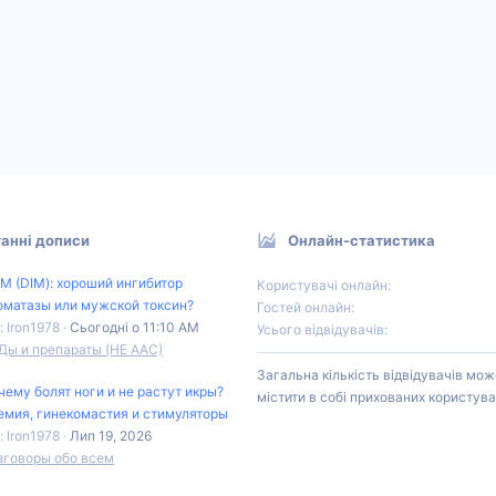
анні дописи
Онлайн-статистика
М (DIM): хороший ингибитор
Користувачі онлайн
оматазы или мужской токсин?
Гостей онлайн
: Iron1978
Сьогодні о 11:10 AM
Усього відвідувачів
Ды и препараты (НЕ ААС)
Загальна кількість відвідувачів мож
чему болят ноги и не растут икры?
містити в собі прихованих користува
емия, гинекомастия и стимуляторы
: Iron1978
Лип 19, 2026
зговоры обо всем