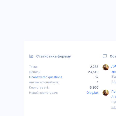
Статистика форуму
Ост
ДИ
Теми
2,283
ар
Дописи
23,549
Від
Unanswered questions
57
БА
Answered questions
1
Користувачі
5,800
По
Новий користувач
OlegJax
Ан
Від
Ра