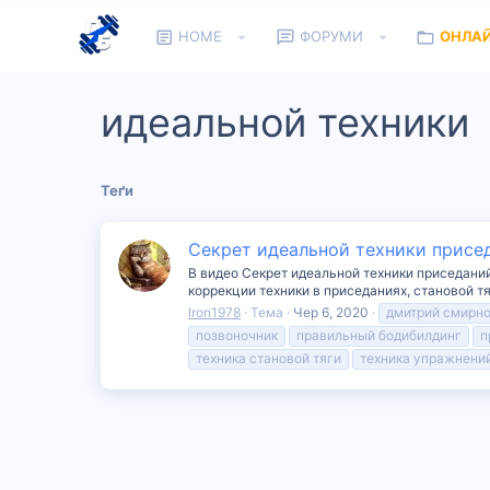
HOME
ФОРУМИ
ОНЛА
идеальной техники
Теґи
Секрет идеальной техники присед
В видео Секрет идеальной техники приседаний
коррекции техники в приседаниях, становой т
Iron1978
Тема
Чер 6, 2020
дмитрий смирн
позвоночник
правильный бодибилдинг
п
техника становой тяги
техника упражнени