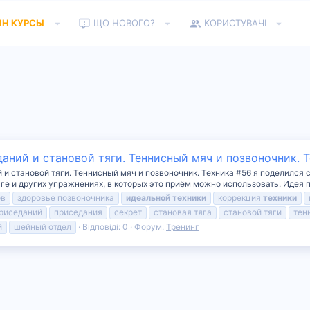
ЙН КУРСЫ
ЩО НОВОГО?
КОРИСТУВАЧІ
аний и становой тяги. Теннисный мяч и позвоночник. 
 и становой тяги. Теннисный мяч и позвоночник. Техника #56 я поделился
яге и других упражнениях, в которых это приём можно использовать. Идея п
ов
здоровье позвоночника
идеальной
техники
коррекция
техники
риседаний
приседания
секрет
становая тяга
становой тяги
тен
й
шейный отдел
Відповіді: 0
Форум:
Тренинг