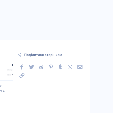
Поділитися сторінкою
1
Facebook
Twitter
Reddit
Pinterest
Tumblr
WhatsApp
Електронна пошт
336
Посилання
337
е
чів.