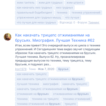
жим гантель
жим для грудных
жим штанги
как накачать низ грудных
низ грудных
правильный бодибилдинг
техника
техника упражнений
упражнения для грудных мышц
что лучше
что лучше для низа грудных
Відповіді: 0
Форум:
Тренинг
Как накачать трицепс отжиманиями на
брусьях. Миография. Лучшая Техника #62
Итак, всем привет! Это очередной выпуск из цикла о технике
упражнений. И Сегодняшняя тема видео звучит следующим
образом: Как накачать трицепс отжиманиями на брусьях.
Лучшая техника. Выпуск 62. Ну, проанализировав
предыдущие выпуски по технике, тему трицепса, тему
брусьев, я подумал: раз...
Iron1978
Тема
Жов 7, 2020
брусья
как накачать трицепс
как накачать трицепс отжиманиями на
брусья
х
лучшая техника
миография
накачать трицепс
накачать трицепс отжиманиями на
брусья
х
отжимания на
брусья
х
отжиманиями на
брусья
х
техника
техника на трицепс
техника отжиманий
техника отжиманий на
брусья
х
трицепс