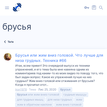
брусья
Теґи
Брусья или жим вниз головой. Что лучше для
низа грудных. Техника #66
Итак, всем привет! Это очередной выпуск из техники
упражнений, и его тема была мне навеяна одним из
комментариев под каким-то из моих видео по поводу того, что
был задан вопрос: Какое из упражнений лучше на низ
грудных? Жим вниз головой или отжимания от брусьев?
Когда я прочитал этот...
Iron1978
Тема
Лис 25, 2020
брусья
брусья
или жим вниз головой
грудные мышцы
для грудных мышц
для низа грудных
жим
жим в обратном наклоне
жим вниз головой