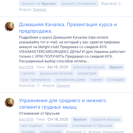
трицепс на
брусья
х
трицепс отжимания
Відповіді: 0
Форум:
Тренинг
Домашняя Качалка. Презентация курса и
предпродажа.
Подробнее о курсе Домашняя Качалка (при оплате
указывайте тот e-mail, на который у вас зарегистрирован
аккаунт на bbright.club) Предзаказ со скидкой 40%
VISA/MASTERCARD/ЯНДЕКС.ДЕНЬГИ (для Украины работает
только с VPN) ПОЛУЧИТЬ Предзаказ со скидкой 40%.
Расширенный выбор способов оплаты...
Iron1978
Тема
Кві 16, 2020
александр пасько
брусья
гантели
домашняя качалка
изометрия
курс тренировок
тренировки дома
турник
эспандер
Відповіді: 11
Форум:
Тренинг
Упражнения для среднего и нижнего
сегмента грудных мышц
Отжимания от брусьев
Iron1978
Тема
Січ 18, 2020
брусья
грудные мышцы
низ грудных
отжимания
отжимания от брусьев
техника
упражнения
Відповіді: 0
Форум:
Упражнения