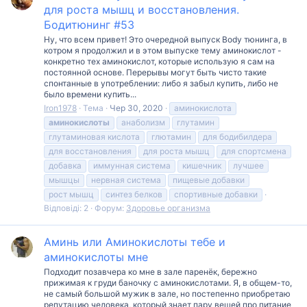
для роста мышц и восстановления.
Бодитюнинг #53
Ну, что всем привет! Это очередной выпуск Body тюнинга, в
котром я продолжил и в этом выпуске тему аминокислот -
конкретно тех аминокислот, которые использую я сам на
постоянной основе. Перерывы могут быть чисто такие
спонтанные в употреблении: либо я забыл купить, либо не
было времени купить...
Iron1978
Тема
Чер 30, 2020
аминокислота
аминокислоты
анаболизм
глутамин
глутаминовая кислота
глютамин
для бодибилдера
для восстановления
для роста мышц
для спортсмена
добавка
иммунная система
кишечник
лучшее
мышцы
нервная система
пищевые добавки
рост мышц
синтез белков
спортивные добавки
Відповіді: 2
Форум:
Здоровье организма
Аминь или Аминокислоты тебе и
аминокислоты мне
Подходит позавчера ко мне в зале паренёк, бережно
прижимая к груди баночку с аминокислотами. Я, в общем-то,
не самый большой мужик в зале, но постепенно приобретаю
репутацию человека, который знает пару вещей про питание