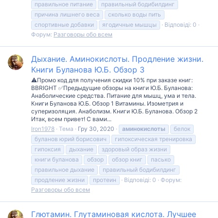
правильное питание
правильный бодибилдинг
причина лишнего веса
сколько воды пить
спортивные добавки
ягодичные мышцы
Відповіді: 0
Форум:
Разговоры обо всем
Дыхание. Аминокислоты. Продление жизни.
Книги Буланова Ю.Б. Обзор 3
⚠️Промо код для получения скидки 10% при заказе книг:
BBRIGHT ✅Предыдущие обзоры на книги Ю.Б. Буланова:
Анаболические средства. Питание для мышц, ума и тела.
Книги Буланова Ю.Б. Обзор 1 Витамины. Изометрия и
суперизоляция. Анаболизм. Книги Ю.Б. Буланова. Обзор 2
Итак, всем привет! С вами...
Iron1978
Тема
Гру 30, 2020
аминокислоты
белок
буланов юрий борисович
гипоксическая тренировка
гипоксия
дыхание
здоровый образ жизни
книги буланова
обзор
обзор книг
пасько
правильное дыхание
правильный бодибилдинг
продление жизни
протеин
Відповіді: 0
Форум:
Разговоры обо всем
Глютамин. Глутаминовая кислота. Лучшее