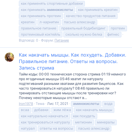
как применять спортивные добавки
как принимать
аминокислоты
как принимать креатин
как принимать протеин
качество продуктов питания
креатин
л-карнитин
пасько александр
правильное питание
правильный бодибилдинг
протеин
протеиновый коктейль
сколько нужно белка
фитнес
Відповіді: 0
Форум:
Питание
Как накачать мышцы. Как похудеть. Добавки.
Правильное питание. Ответы на вопросы.
Запись стрима
Тайм коды: 00:00 техническая сторона стрима 01:19 немного
про ягодичные мышцы 05:46 хватит ли натуралу
подтягиваний разными хватами для развития бицепсов. Как
часто тренироваться натуралу? 08:46 правильно ли
тренировать отстающие мышцы после тренировки ног?
Почему некоторые мышцы отстают в...
Iron1978
Тема
Лис 17, 2021
аминокислоты
вода
всаа
добавки
жим лёжа
как накачать мышцы
как натурально накачаться
как похудеть
как тренироваться натуралу
метионин
минералы
натурал
ответы на вопросы
пасько александр