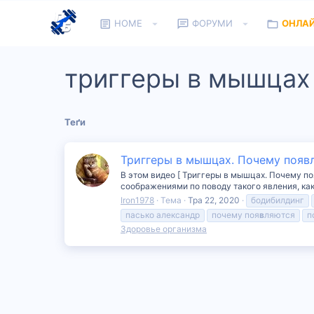
HOME
ФОРУМИ
ОНЛА
триггеры в мышцах
Теґи
Триггеры в мышцах. Почему появл
В этом видео [ Триггеры в мышцах. Почему поя
соображениями по поводу такого явления, как
Iron1978
Тема
Тра 22, 2020
бодибилдинг
пасько александр
почему поя
в
ляются
п
Здоровье организма