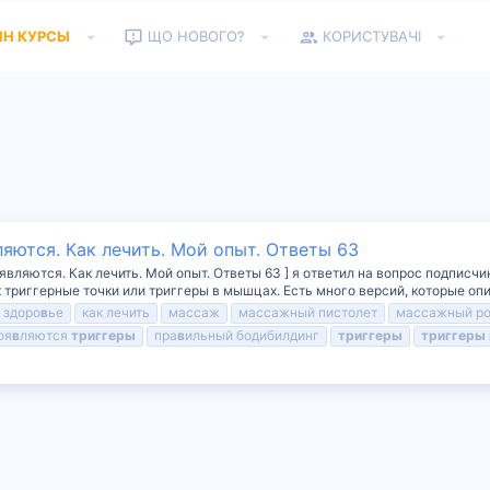
ЙН КУРСЫ
ЩО НОВОГО?
КОРИСТУВАЧІ
яются. Как лечить. Мой опыт. Ответы 63
вляются. Как лечить. Мой опыт. Ответы 63 ] я ответил на вопрос подписчи
 триггерные точки или триггеры в мышцах. Есть много версий, которые опи
здоро
в
ье
как лечить
массаж
массажный пистолет
массажный р
оя
в
ляются
триггеры
пра
в
ильный бодибилдинг
триггеры
триггеры