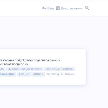
Вхід
Реєстрування
ка форума bbright.club и поделился своими
сывают процесс их...
олл
миофасциальный релиз
мой опыт
от
в
еты
в
мышцах
фасция
фитнес
Відповіді: 6
Форум: