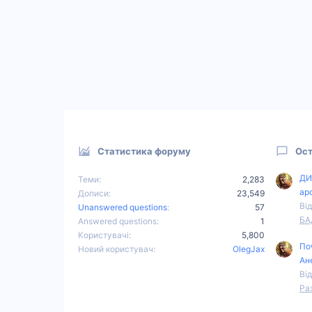
Статистика форуму
Ост
ДИ
Теми
2,283
ар
Дописи
23,549
Від
Unanswered questions
57
БА
Answered questions
1
Користувачі
5,800
По
Новий користувач
OlegJax
Ан
Від
Ра