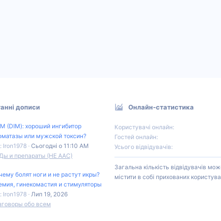
анні дописи
Онлайн-статистика
М (DIM): хороший ингибитор
Користувачі онлайн
оматазы или мужской токсин?
Гостей онлайн
: Iron1978
Сьогодні о 11:10 AM
Усього відвідувачів
Ды и препараты (НЕ ААС)
Загальна кількість відвідувачів мож
чему болят ноги и не растут икры?
містити в собі прихованих користува
емия, гинекомастия и стимуляторы
: Iron1978
Лип 19, 2026
зговоры обо всем