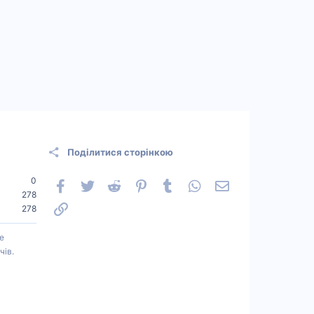
Поділитися сторінкою
0
Facebook
Twitter
Reddit
Pinterest
Tumblr
WhatsApp
Електронна пошт
278
Посилання
278
е
чів.