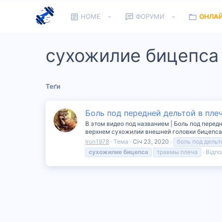
HOME
ФОРУМИ
ОНЛА
сухожилие бицепса
Теґи
Боль под передней дельтой в пле
В этом видео под названием | Боль под пере
верхнем сухожилии внешней головки бицепса 
Iron1978
Тема
Січ 23, 2020
боль под дельт
сухожилие
бицепса
травмы плеча
Відпов