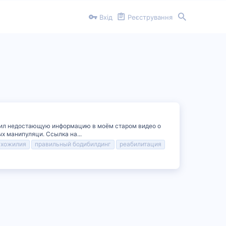
Вхід
Реєстрування
олнил недостающую информацию в моём старом видео о
х манипуляци. Ссылка на...
ухожилия
правильный бодибилдинг
реабилитация