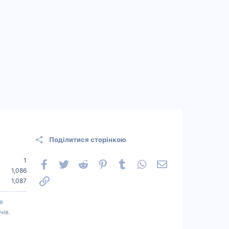
Поділитися сторінкою
1
Facebook
Twitter
Reddit
Pinterest
Tumblr
WhatsApp
Електронна пошт
1,086
Посилання
1,087
е
чів.