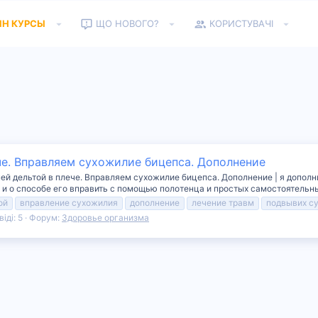
ЙН КУРСЫ
ЩО НОВОГО?
КОРИСТУВАЧІ
че. Вправляем сухожилие бицепса. Дополнение
дней дельтой в плече. Вправляем сухожилие бицепса. Дополнение | я доп
и о способе его вправить с помощью полотенца и простых самостоятельны
ой
вправление сухожилия
дополнение
лечение травм
подвывих с
іді: 5
Форум:
Здоровье организма