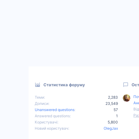
Статистика форуму
Ост
По
Теми
2,283
Ан
Дописи
23,549
Від
Unanswered questions
57
Ра
Answered questions
1
Користувачі
5,800
Новий користувач
OlegJax