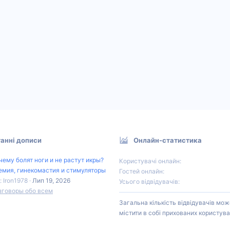
анні дописи
Онлайн-статистика
чему болят ноги и не растут икры?
Користувачі онлайн
емия, гинекомастия и стимуляторы
Гостей онлайн
: Iron1978
Лип 19, 2026
Усього відвідувачів
зговоры обо всем
Загальна кількість відвідувачів мож
містити в собі прихованих користува