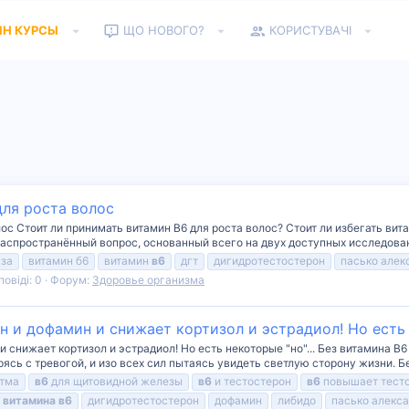
ЙН КУРСЫ
ЩО НОВОГО?
КОРИСТУВАЧІ
для роста волос
лос Стоит ли принимать витамин B6 для роста волос? Стоит ли избегать ви
распространённый вопрос, основанный всего на двух доступных исследовани
аза
витамин б6
витамин
в6
дгт
дигидротестостерон
пасько алек
повіді: 0
Форум:
Здоровье организма
 и дофамин и снижает кортизол и эстрадиол! Но есть н
снижает кортизол и эстрадиол! Но есть некоторые "но"... Без витамина B6
ясь с тревогой, и изо всех сил пытаясь увидеть светлую сторону жизни. Б
тма
в6
для щитовидной железы
в6
и тестостерон
в6
повышает тест
т
витамина
в6
дигидротестостерон
дофамин
либидо
пасько алекс