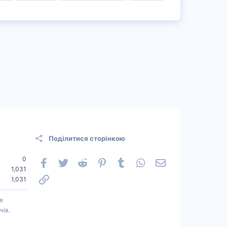
Поділитися сторінкою
0
Facebook
Twitter
Reddit
Pinterest
Tumblr
WhatsApp
Електронна пошт
1,031
Посилання
1,031
е
чів.