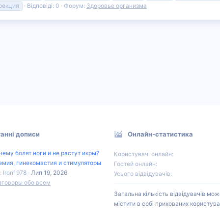
рекция
Відповіді: 0
Форум:
Здоровье организма
анні дописи
Онлайн-статистика
чему болят ноги и не растут икры?
Користувачі онлайн
емия, гинекомастия и стимуляторы
Гостей онлайн
: Iron1978
Лип 19, 2026
Усього відвідувачів
зговоры обо всем
Загальна кількість відвідувачів мож
містити в собі прихованих користува