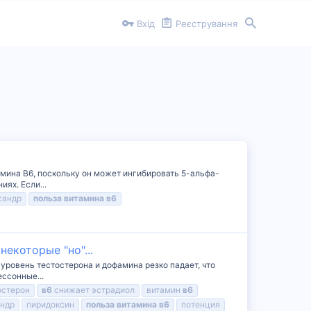
Вхід
Реєстрування
тамина B6, поскольку он может ингибировать 5-альфа-
ях. Если...
сандр
польза
витамина
в6
екоторые "но"...
 уровень тестостерона и дофамина резко падает, что
ессонные...
остерон
в6
снижает эстрадиол
витамин
в6
андр
пиридоксин
польза
витамина
в6
потенция