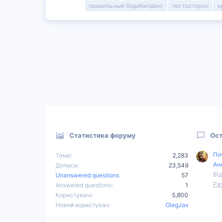
правильный бодибилдинг
тестостерон
э
Статистика форуму
Ост
По
Теми
2,283
Ан
Дописи
23,549
Від
Unanswered questions
57
Ра
Answered questions
1
Користувачі
5,800
Новий користувач
OlegJax