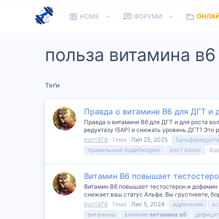
HOME
ФОРУМИ
ОНЛА
польза витамина в6
Теґи
Правда о витамине B6 для ДГТ и 
Правда о витамине B6 для ДГТ и для роста во
редуктазу (5АР) и снижать уровень ДГТ? Это 
Iron1978
Тема
Лип 25, 2025
5альфаредукт
правильный бодибилдинг
рост волос
Від
Витамин В6 повышает тестостерон
Витамин В6 повышает тестостерон и дофамин и 
снижает ваш статус Альфа. Вы грустнеете, бор
Iron1978
Тема
Лис 5, 2024
адреналин
ас
витамины
влияние
витамина
в6
дефици