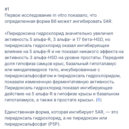
#1
Первое исследование in vitro показало, что
определенная форма B6 может ингибировать 5AR.
«Пиридоксина гидрохлорид значительно увеличил
активность 5 альфа-R, 3 альфа- и 17 бета-HSD, но
пиридоксаль гидрохлорид оказал ингибирующее
влияние на 5 альфа-R и не показал никакого эффекта на
активность 3 альфа-HSD на уровне простаты. Передняя
доля гипофиза самцов крыс, базальный гипоталамус
или миндалевидное тело, инкубированные с
пиридоксальфосфатом и пиридоксаль гидрохлоридом,
показали измененную ферментативную активность.
Пиридоксаль гидрохлорид показал ингибирующее
действие на 5 альфа-R в гипофизе крысы и базальном
гипоталамусе, а также в простате крысы». (
R
)
Единственная форма, которая ингибирует 5AR, — это
пиридоксаль гидрохлорид, а не пиридоксин или
пиридоксальфосфат (P5P).