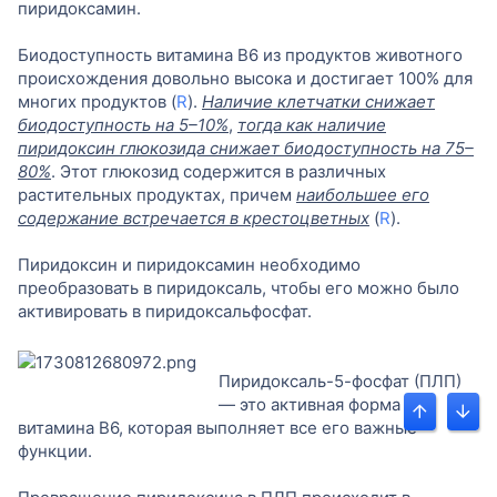
пиридоксамин.
Биодоступность витамина B6 из продуктов животного
происхождения довольно высока и достигает 100% для
многих продуктов (
R
).
Наличие клетчатки снижает
биодоступность на 5–10%
,
тогда как наличие
пиридоксин глюкозида снижает биодоступность на 75–
80%
. Этот глюкозид содержится в различных
растительных продуктах, причем
наибольшее его
содержание встречается в крестоцветных
(
R
).
Пиридоксин и пиридоксамин необходимо
преобразовать в пиридоксаль, чтобы его можно было
активировать в пиридоксальфосфат.
Пиридоксаль-5-фосфат (ПЛП)
— это активная форма
Угорі
Униз
витамина B6, которая выполняет все его важные
функции.