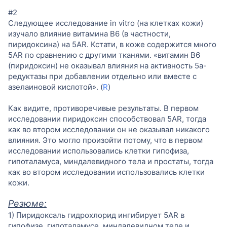
#2
Следующее исследование in vitro (на клетках кожи)
изучало влияние витамина B6 (в частности,
пиридоксина) на 5AR. Кстати, в коже содержится много
5AR по сравнению с другими тканями. «витамин B6
(пиридоксин) не оказывал влияния на активность 5a-
редуктазы при добавлении отдельно или вместе с
азелаиновой кислотой». (
R
)
Как видите, противоречивые результаты. В первом
исследовании пиридоксин способствовал 5AR, тогда
как во втором исследовании он не оказывал никакого
влияния. Это могло произойти потому, что в первом
исследовании использовались клетки гипофиза,
гипоталамуса, миндалевидного тела и простаты, тогда
как во втором исследовании использовались клетки
кожи.
Резюме:
1) Пиридоксаль гидрохлорид ингибирует 5AR в
гипофизе, гипоталамусе, миндалевидном теле и