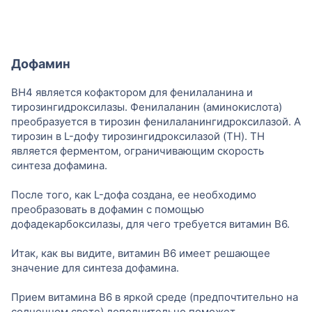
Дофамин
BH4 является кофактором для фенилаланина и
тирозингидроксилазы. Фенилаланин (аминокислота)
преобразуется в тирозин фенилаланингидроксилазой. А
тирозин в L-дофу тирозингидроксилазой (TH). TH
является ферментом, ограничивающим скорость
синтеза дофамина.
После того, как L-дофа создана, ее необходимо
преобразовать в дофамин с помощью
дофадекарбоксилазы, для чего требуется витамин B6.
Итак, как вы видите, витамин B6 имеет решающее
значение для синтеза дофамина.
Прием витамина B6 в яркой среде (предпочтительно на
солнечном свете) дополнительно поможет