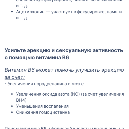
и т. д.
Ацетилхолин — участвует в фокусировке, памяти
и т. д.
Усильте эрекцию и сексуальную активность
с помощью витамина B6
Витамин B6 может помочь улучшить эрекцию
за счет:
- Увеличения норадреналина в мозге
Увеличения оксида азота (NO) (за счет увеличения
BH4)
Уменьшения воспаления
Снижения гомоцистеина
Прием витамина B6 и фолиевой кислоты мужчинами, не