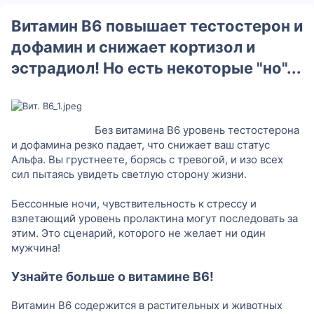
м
р
а
о
р
р
р
и
і
т
р
і
і
і
Витамин В6 повышает тестостерон и
я
к
і
я
я
я
у
я
дофамин и снижает кортизол и
эстрадиол! Но есть некоторые "но"...
Без витамина B6 уровень тестостерона
и дофамина резко падает, что снижает ваш статус
Альфа. Вы грустнеете, борясь с тревогой, и изо всех
сил пытаясь увидеть светлую сторону жизни.
Бессонные ночи, чувствительность к стрессу и
взлетающий уровень пролактина могут последовать за
этим. Это сценарий, которого не желает ни один
мужчина!
Узнайте больше о витамине B6!
Витамин B6 содержится в растительных и животных