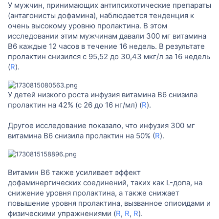
У мужчин, принимающих антипсихотические препараты
(антагонисты дофамина), наблюдается тенденция к
очень высокому уровню пролактина. В этом
исследовании этим мужчинам давали 300 мг витамина
B6 каждые 12 часов в течение 16 недель. В результате
пролактин снизился с 95,52 до 30,43 мкг/л за 16 недель
(
R
).
У детей низкого роста инфузия витамина B6 снизила
пролактин на 42% (с 26 до 16 нг/мл) (
R
).
Другое исследование показало, что инфузия 300 мг
витамина B6 снизила пролактин на 50% (
R
).
Витамин B6 также усиливает эффект
дофаминергических соединений, таких как L-допа, на
снижение уровня пролактина, а также снижает
повышение уровня пролактина, вызванное опиоидами и
физическими упражнениями (
R
,
R
,
R
).