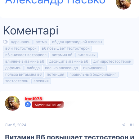
Коментарі
Т
адреналин
астма
в6 для щитовидной железы
е
в6 и тестостерон
в6 повышает тестостерон
ґ
в6 снижает эстрадиол
витамин в6
витамины
и
влияние витамина в6
дефицит витамина в6
дигидротестостерон
дофамин
либидо
пасько александр
пиридоксин
польза витамина в6
потенция
правильный бодибилдинг
тестостерон
эрекция
Iron1978
АДМИНИСТРАТОР
Лис 5, 2024
#1
Витамин В6 повышает тестостерон и