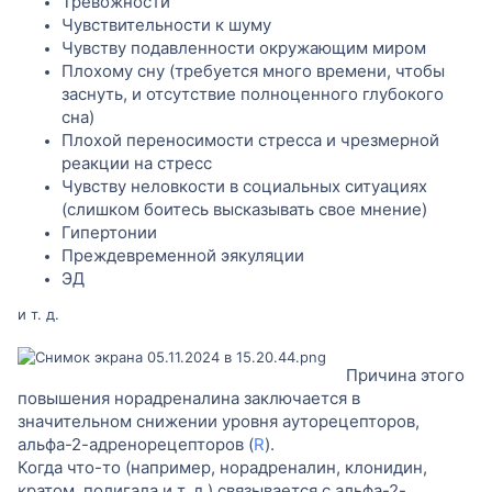
Тревожности
Чувствительности к шуму
Чувству подавленности окружающим миром
Плохому сну (требуется много времени, чтобы
заснуть, и отсутствие полноценного глубокого
сна)
Плохой переносимости стресса и чрезмерной
реакции на стресс
Чувству неловкости в социальных ситуациях
(слишком боитесь высказывать свое мнение)
Гипертонии
Преждевременной эякуляции
ЭД
и т. д.
Причина этого
повышения норадреналина заключается в
значительном снижении уровня ауторецепторов,
альфа-2-адренорецепторов (
R
).
Когда что-то (например, норадреналин, клонидин,
кратом, полигала и т. д.) связывается с альфа-2-