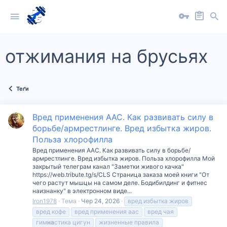
отжимания на брусьях
Теґи
Вред применения ААС. Как развивать силу в
борьбе/армрестлинге. Вред избытка жиров.
Польза хлорофилла
Вред применения ААС. Как развивать силу в борьбе/
армрестлинге. Вред избытка жиров. Польза хлорофилла Мой
закрытый телеграм канал "Заметки живого качка"
https://web.tribute.tg/s/CLS Страница заказа моей книги "От
чего растут мышцы на самом деле. Бодибилдинг и фитнес
наизнанку" в электронном виде...
Iron1978
Тема
Чер 24, 2026
вред избытка жиров
вред кофе
вред применения аас
вред чая
гим
на
стика цигун
жизненные правила