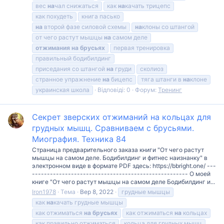
вес
на
чал снижаться
как
на
качать трицепс
как похудеть
книга пасько
на
второй фазе силовой схемы
на
клоны со штангой
от чего растут мышцы
на
самом деле
отжимания
на
брусьях
первая тренировка
правильный бодибилдинг
приседания со штангой
на
груди
сколиоз
странное упражнение
на
бицепс
тяга штанги в
на
клоне
украинская школа
Відповіді: 0
Форум:
Тренинг
Секрет зверских отжиманий на кольцах для
грудных мышц. Сравниваем с брусьями.
Миография. Техника 84
Страница предварительного заказа книги "От чего растут
мышцы на самом деле. Бодибилдинг и фитнес наизнанку" в
электронном виде в формате PDF здесь: https://bbright.one/ ---
---------------------------------------------------- О моей
книге "От чего растут мышцы на самом деле Бодибилдинг и...
Iron1978
Тема
Вер 8, 2022
грудные мышцы
как
на
качать грудные мышцы
как отжиматься
на
брусьях
как отжиматься
на
кольцах
как правильно отжиматься
кольца для грудных мышц