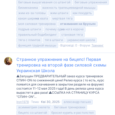
беговые вышагивания со штангой
беговые упражнения
биомеханика
важность трапециевидной мышцы
жим из-за головы
жим штанги
как похудеть
какая шири
на
хвата
мертвая тяга
моя силовая тренировка
отжимания
на
брусьях
подрыв штанги
почему од
на
нога короче
правильный бодибилдинг
становая тяга
тяга с плинтов
тяга штанги
украинская школа
функция грудной мышцы
Відповіді: 0
Форум:
Тренинг
Странное упражнение на бицепс! Первая
тренировка на второй фазе силовой схемы
Украинская Школа
⚠️Запущен ПРЕДВАРИТЕЛЬНЫЙ заказ курса тренировок
СПИН-ON по сниженной цене! Релиз курса ( то есть, курс
появится для скачивания в закрытом разделе на форуме)
состоится 11-12 мая 2025 года! В день релиза цена курса
вырастет в два раза! ⚠️ССЫЛКА НА СТРАНИЦУ КУРСА
"СПИН-ON"...
Iron1978
Тема
Кві 30, 2025
александр пасько
асимметрия скелета
беговые тренировки
бицепс со штангой
бросил курить и растолстел