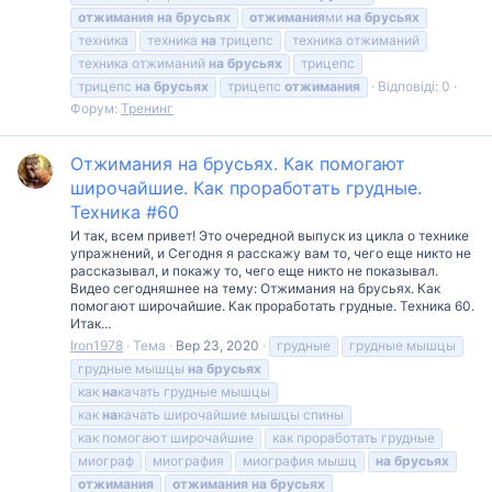
отжимания
на
брусьях
отжимания
ми
на
брусьях
техника
техника
на
трицепс
техника отжиманий
техника отжиманий
на
брусьях
трицепс
трицепс
на
брусьях
трицепс
отжимания
Відповіді: 0
Форум:
Тренинг
Отжимания на брусьях. Как помогают
широчайшие. Как проработать грудные.
Техника #60
И так, всем привет! Это очередной выпуск из цикла о технике
упражнений, и Сегодня я расскажу вам то, чего еще никто не
рассказывал, и покажу то, чего еще никто не показывал.
Видео сегодняшнее на тему: Отжимания на брусьях. Как
помогают широчайшие. Как проработать грудные. Техника 60.
Итак...
Iron1978
Тема
Вер 23, 2020
грудные
грудные мышцы
грудные мышцы
на
брусьях
как
на
качать грудные мышцы
как
на
качать широчайшие мышцы спины
как помогают широчайшие
как проработать грудные
миограф
миография
миография мышц
на
брусьях
отжимания
отжимания
на
брусьях