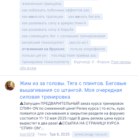
жизненные принципы
как избежать побочных эффектов аас
как
на
качать трапеции
как
на
чать бегать
как развивать силу в армрестлинге
как развивать силу в борьбе
как совмещать бег с силовыми тренировками
китайский тяжелоатлет
масло мст
отжимания
на
брусьях
польза хлорофилла
польза цигун
последствия приёма аас
тренировка тяжелоатлета
Відповіді: 0
Форум:
Разговоры
обо всем
Жим из за головы. Тяга с плинтов. Беговые
вышагивания со штангой. Моя очередная
силовая тренировка
⚠️Запущен ПРЕДВАРИТЕЛЬНЫЙ заказ курса тренировок
СПИН-ON по сниженной цене! Релиз курса ( то есть, курс
появится для скачивания в закрытом разделе на форуме)
состоится 11-12 мая 2025 года! В день релиза цена курса
вырастет в два раза! ⚠️ССЫЛКА НА СТРАНИЦУ КУРСА
"СПИН-ON"...
Iron1978
Тема
Тра 6, 2025
александр пасько