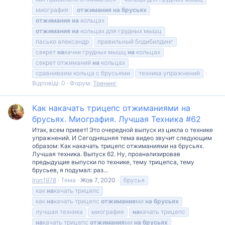
миография
отжимания
на
брусьях
отжимания
на
кольцах
отжимания
на
кольцах для грудных мышц
пасько александр
правильный бодибилдинг
секрет
на
качки грудных мышц
на
кольцах
секрет отжиманий
на
кольцах
сравниваем кольца с брусьями
техника упражнений
Відповіді: 0
Форум:
Тренинг
Как накачать трицепс отжиманиями на
брусьях. Миография. Лучшая Техника #62
Итак, всем привет! Это очередной выпуск из цикла о технике
упражнений. И Сегодняшняя тема видео звучит следующим
образом: Как накачать трицепс отжиманиями на брусьях.
Лучшая техника. Выпуск 62. Ну, проанализировав
предыдущие выпуски по технике, тему трицепса, тему
брусьев, я подумал: раз...
Iron1978
Тема
Жов 7, 2020
брусья
как
на
качать трицепс
как
на
качать трицепс
отжимания
ми
на
брусьях
лучшая техника
миография
на
качать трицепс
на
качать трицепс
отжимания
ми
на
брусьях