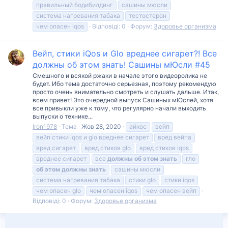
правильный бодибилдинг
сашины мюсли
система нагревания табака
тестостерон
чем опасен iqos
Відповіді: 0
Форум:
Здоровье организма
Вейп, стики iQos и Glo вреднее сигарет?! Все
должны об этом знать! Сашины мЮсли #45
Смешного и всякой ржаки в начале этого видеоролика не
будет. Ибо тема достаточно серьезная, поэтому рекомендую
просто очень внимательно смотреть и слушать дальше. Итак,
всем привет! Это очередной выпуск Сашиных мЮслей, хотя
все привыкли уже к тому, что регулярно начали выходить
выпуски о технике...
Iron1978
Тема
Жов 28, 2020
айкос
вейп
вейп стики iqos и glo вреднее сигарет
вред вейпа
вред сигарет
вред стиков glo
вред стиков iqos
вреднее сигарет
все
должны
об
этом
знать
гло
об
этом
должны
знать
сашины мюсли
система нагревания табака
стики glo
стики iqos
чем опасен glo
чем опасен iqos
чем опасен вейп
Відповіді: 0
Форум:
Здоровье организма