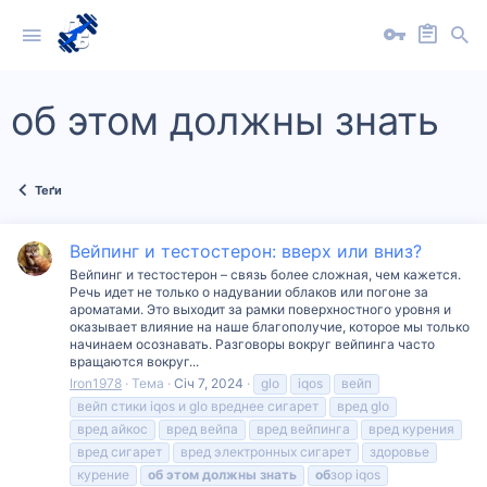
об этом должны знать
Теґи
Вейпинг и тестостерон: вверх или вниз?
Вейпинг и тестостерон – связь более сложная, чем кажется.
Речь идет не только о надувании облаков или погоне за
ароматами. Это выходит за рамки поверхностного уровня и
оказывает влияние на наше благополучие, которое мы только
начинаем осознавать. Разговоры вокруг вейпинга часто
вращаются вокруг...
Iron1978
Тема
Січ 7, 2024
glo
iqos
вейп
вейп стики iqos и glo вреднее сигарет
вред glo
вред айкос
вред вейпа
вред вейпинга
вред курения
вред сигарет
вред электронных сигарет
здоровье
курение
об
этом
должны
знать
об
зор iqos