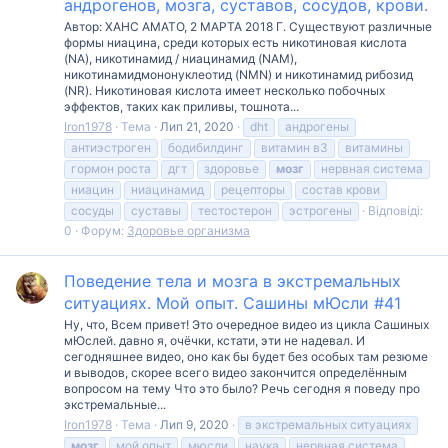
андрогенов, мозга, суcтавов, сосудов, крови.
Автор: ХАНС АМАТО, 2 МАРТА 2018 Г. Существуют различные
формы ниацина, среди которых есть никотиновая кислота
(NA), никотинамид / ниацинамид (NAM),
никотинамидмононуклеотид (NMN) и никотинамид рибозид
(NR). Никотиновая кислота имеет несколько побочных
эффектов, таких как приливы, тошнота...
Iron1978
Тема
Лип 21, 2020
dht
андрогены
антиэстроген
бодибилдинг
витамин в3
витамины
гормон роста
дгт
здоровье
мозг
нервная система
ниацин
ниацинамид
рецепторы
состав крови
сосуды
суставы
тестостерон
эстрогены
Відповіді:
0
Форум:
Здоровье организма
Поведение тела и мозга в экстремальных
ситуациях. Мой опыт. Сашины мЮсли #41
Ну, что, Всем привет! Это очередное видео из цикла Сашиных
мЮслей. давно я, очёчки, кстати, эти не надевал. И
сегодняшнее видео, оно как бы будет без особых там резюме
и выводов, скорее всего видео закончится определённым
вопросом на тему Что это было? Речь сегодня я поведу про
экстремальные...
Iron1978
Тема
Лип 9, 2020
в экстремальных ситуациях
мозг
мой опыт
мюсли
наука
нервная система