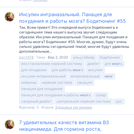
Инсулин интраназальный. Панацея для
похудения и работы мозга? Бодитюнинг #55
Так, Всем привет! Это очередной выпуск бодитюнинга и
сегодняшняя тема нашего выпуска звучит следующим
образом: Инсулин интраназальный. Панацея для похудения и
работы мозга? Бодитюнинг #55. Многие, думаю, будут очень
сильно удивлены сегодняшней темой, многие будут удивлены
дополнительным...
Iron1978
Тема
Вер 2, 2020
альцгеймер
бодитюнинг
восстановление нервной системы
диабет
для
мозг
а
для похудения
для работы
мозг
а
инсулин
инсулин интраназальный
интраназальный
мозг
нейроны
нервная система
панацея
панацея для похудения
панацея для похудения и работы
мозг
а
сахар
сахарный диабет
центральная нервная система
цнс
Відповіді: 5
Форум:
Здоровье организма
7 удивительных качеств витамина В3
ниацинамида. Для гормона роста,