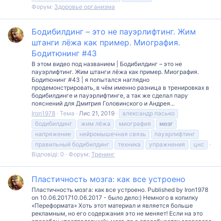
Форум:
Здоровье организма
Бодибилдинг – это не пауэрлифтинг. Жим
штанги лёжа как пример. Миография.
Бодитюнинг #43
В этом видео под названием | Бодибилдинг – это не
пауэрлифтинг. Жим штанги лёжа как пример. Миография.
Бодитюнинг #43 | я попытался наглядно
продемонстрировать, в чём именно разница в тренировках в
бодибилдинге и пауэрлифтинге, а так же сделал пару
пояснений для Дмитрия Головинского и Андрея...
Iron1978
Тема
Лис 21, 2019
александр пасько
бодибилдинг
жим лёжа
миография
мозг
напряжение
нейромышечная связь
пауэрлифтинг
правильный бодибилдинг
техника
упражнения
цнс
Відповіді: 0
Форум:
Тренинг
Пластичность мозга: как все устроено
Пластичность мозга: как все устроено. Published by Iron1978
on 10.06.201710.06.2017 - было дело:) Немного в копилку
«Переформата» Хоть этот материал и является больше
рекламным, но его содержания это не меняет! Если на это