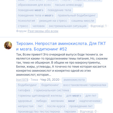
образование для всех
пасько александр
поведение
мозг
а
поведение тела
поведение тела и
мозг
а
правильный бодибилдинг
психология
реакция на стресс
сашины мюсли
стресс
человек
экстремальная ситуация
Відповіді: 1
Форум:
Разговоры обо всем
Тирозин. Непростая аминокислота. Для ПКТ
и мозга. Бодитюнинг #52
Так, Всем привет! Это очередной выпуск боди тюнинга. он
является каким-то продолжением темы питания, Но, скажем
так, тема не обширная. В общем не про макронутриенты,
Белки, жиры, углеводы, А точечно по теме которая касается
конкретно аминокислот и конкретно одной из этих
аминокислот, которая...
Iron1978
Тема
Чер 25, 2020
аминокислота
бодибилдинг
бодитюнинг
восстановление гормоналки
гипофиз
гормональная система
гормоны щитовидной железы
для
мозг
а
для пкт
здоровье
либидо
меланин
мозг
надпочечники
непростая
пкт
после курса
проведение пкт
производство тестостерона
тирозин
Відповіді: 0