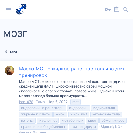
мозг
Теґи
Масло МСТ - жидкое ракетное топливо для
тренировок
Масло МСТ, жидкое ракетное топливо Масло триглицеридов
средней цепи (MCT) широко известно своей мощной
способностью способствовать потере жира. Однако в этом
масле гораздо больше преимуществ...
Iron1978
Тема
Чер 6, 2022
mct
андрогенные рецепторы
андрогены
бодибилдинг
жирные кислоты
жиры
жиры mct
кетоновые тела
кетоны
масло mct
метаболизм
мозг
обмен жиров
правильный бодибилдинг
триглицериды
Відповіді: 0
Форум:
Питание