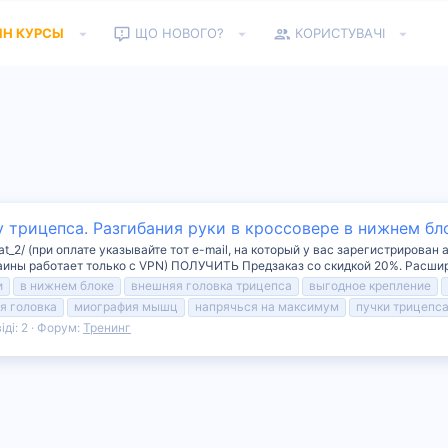
ЙН КУРСЫ
ЩО НОВОГО?
КОРИСТУВАЧІ
у трицепса. Разгибания руки в кроссовере в нижнем бл
mat_2/ (при оплате указывайте тот e-mail, на который у вас зарегистрирован 
ы работает только с VPN) ПОЛУЧИТЬ Предзаказ со скидкой 20%. Расшир
и
в нижнем блоке
внешняя головка трицепса
выгодное крепление
я головка
миография мышц
напрячься на максимум
пучки трицепс
іді: 2
Форум:
Тренинг