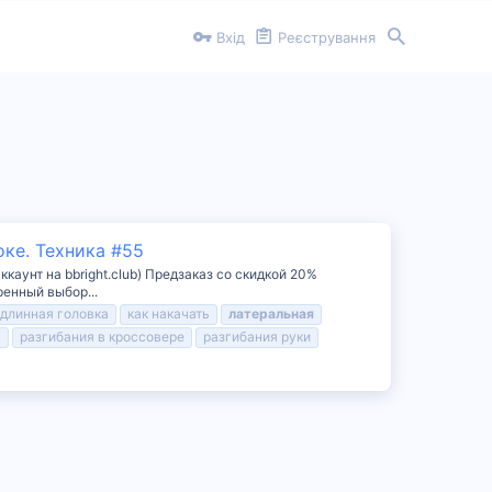
Вхід
Реєстрування
оке. Техника #55
аккаунт на bbright.club) Предзаказ со скидкой 20%
енный выбор...
длинная головка
как накачать
латеральная
а
разгибания в кроссовере
разгибания руки