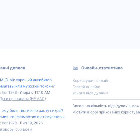
анні дописи
Онлайн-статистика
М (DIM): хороший ингибитор
Користувачі онлайн
оматазы или мужской токсин?
Гостей онлайн
: Iron1978
Учора о 11:10 AM
Усього відвідувачів
Ды и препараты (НЕ ААС)
Загальна кількість відвідувачів мож
чему болят ноги и не растут икры?
містити в собі прихованих користува
емия, гинекомастия и стимуляторы
: Iron1978
Лип 19, 2026
зговоры обо всем