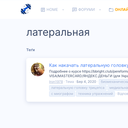
HOME
ФОРУМИ
ОНЛА
латеральная
Теґи
Как накачать латеральную головк
Подробнее о курсе https://bbright.club/perefor
VISA/MASTERCARD/ЯНДЕКС.ДЕНЬГИ (для Украин
Iron1978
Тема
Бер 4, 2020
биомеханическ
латеральную головку трицепса
медиальна
с миографом
техника упражнений
Відпов