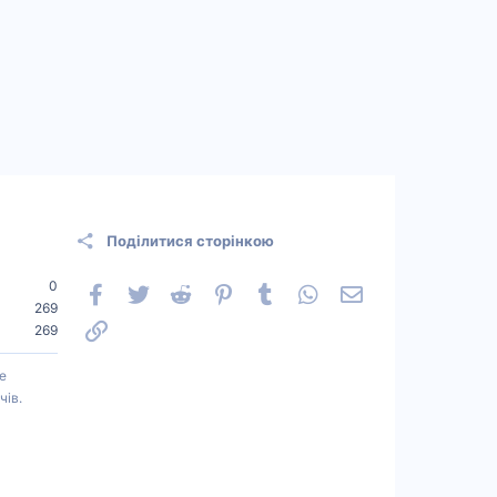
Поділитися сторінкою
0
Facebook
Twitter
Reddit
Pinterest
Tumblr
WhatsApp
Електронна пошт
269
Посилання
269
е
чів.