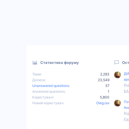
Статистика форуму
Ост
ДИ
Теми
2,283
ар
Дописи
23,549
Від
Unanswered questions
57
БА
Answered questions
1
Користувачі
5,800
По
Новий користувач
OlegJax
Ан
Від
Ра