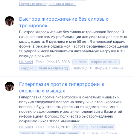
Научные исследования и опыты
Быстрое жиросжигание без силовых
тренировок
Быстрое жиросжигание без силовых тренировок Вопрос: Я
начинаю программу реабилитации для диастаза для прямых
мышц живота. Я мужчина и мне 58 лет. Я в неплохой кардио
форме (в режиме отдыха моя частота сердечных сокращений
58 ударов и могу выполняться интервальную нагрузку в 30
секунда в режиме...
HUMAN
Тема
Жов 18, 2016
human
жиросжигание
кардио
лайл
макдоналд
Відповіді: 0
Форум:
Питание
Гиперплазия против гипертрофии в
скелетных мышцах
Гиперплазия против гипертрофии в скелетных мышцах Я
получил следующий вопрос на почту, и на столь короткий
вопрос, я буду отвечать довольно таки долго, пока меня
посетило вдохновение и желание поделиться с Вами этой
информацией. Вопрос: Количество быстро/медленно
сокращающихся типов мышечных...
HUMAN
Тема
Жов 17, 2016
human
гиперплазия
гипертрофия
лайл
макдоналд
Відповіді: 0
Форум: