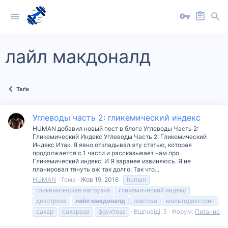
лайл макдоналд
Теґи
Углеводы часть 2: гликемический индекс
HUMAN добавил новый пост в блоге Углеводы Часть 2:
Гликемический Индекс Углеводы Часть 2: Гликемический
Индекс Итак, Я явно откладывал эту статью, которая
продолжается с 1 части и рассказывает нам про
Гликемический индекс. И Я заранее извиняюсь. Я не
планировал тянуть аж так долго. Так что...
HUMAN
Тема
Жов 19, 2016
human
гликемическая нагрузка
гликемический индекс
декстроза
лайл
макдоналд
лактоза
мальтодекстрин
сахар
сахароза
фруктоза
Відповіді: 5
Форум:
Питание