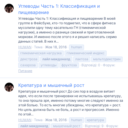
Углеводы Часть 1: Классификация и
пищеварение
Углеводы Часть 1: Классификация и пищеварение В моей
группе в Фейсбуке, кто-то подметил, что в сфере фитнеса
мусолили одну тему касательно ГН (гликемической
нагрузки), а именно о разнице свежей и приготовленной
моркови. И именно после этого я и решил написать серию
данных статей. В них я...
HUMAN
Тема
Жов 18, 2016
human
гликемическая нагрузка
гликемический индекс
декстроза
лайл
макдоналд
лактоза
мальтодекстрин
сахароза
углеводы
фруктоза
Відповіді: 0
Форум:
Питание
Крепатура и мышечный рост
Крепатура и мышечный рост До сих пор в воздухе витает
идея, что если после тренировки не испытываешь крепатуру,
то она прошла зря, именно потому многие следуют именно за
этой болью. То есть многие убеждены, что крепатура = рост.
Но цель должна быть не боль, а рост и прогрессия. Именно
по этой...
HUMAN
Тема
Жов 18, 2016
human
крепатура
лайл
макдоналд
мышечный рост
Відповіді: 9
Форум: