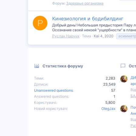
Форум:
Здоровье организма
Кинезиология и бодибилдинг
Р
Добрый день! Небольшая предыстория Пару лет
Осознание своей некоей "ущербности" в плане
Руслан Нарчук
Тема
Кві 4, 2020
асимметр
Статистика форуму
Ост
ДИ
Теми
2,283
ар
Дописи
23,549
Від
Unanswered questions
57
БА
Answered questions
1
Користувачі
5,800
По
Новий користувач
OlegJax
Ан
Від
Ра