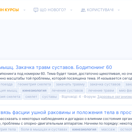
ЙН КУРСЫ
ЩО НОВОГО?
КОРИСТУВАЧІ
мышц. Закачка травм суставов. Бодитюнинг 60
итюнинга под номером 60. Тема будет такая, достаточно щекотливая, но оч
нно масштабы той проблемы, которой посвящена тема. И называется сего
 поезда
геометрия скелета
закачать травму
закачка суставов
зак
ация мышц
кинезиология
лечение суставов
лечение травм
мио фа
рия скелета
скелет
суставы
Відповіді: 4
Форум:
Здоровье организм
Связь фасции ушной раковины и положения тела в про
рассказать о некоторых наблюдениях и догадках о влиянии состояния орган
, проблемы с опорно-двигательным аппаратом. Начнем по порядку: некотор
рия тела
боли в мышцах и суставах
кинезиология
массаж
остео