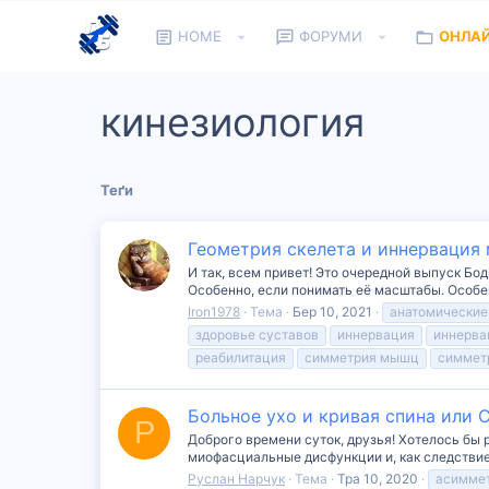
HOME
ФОРУМИ
ОНЛА
кинезиология
Теґи
Геометрия скелета и иннервация 
И так, всем привет! Это очередной выпуск Бод
Особенно, если понимать её масштабы. Особе
Iron1978
Тема
Бер 10, 2021
анатомические
здоровье суставов
иннервация
иннерв
реабилитация
симметрия мышц
симмет
Больное ухо и кривая спина или 
Р
Доброго времени суток, друзья! Хотелось бы 
миофасциальные дисфункции и, как следствие
Руслан Нарчук
Тема
Тра 10, 2020
асиммет