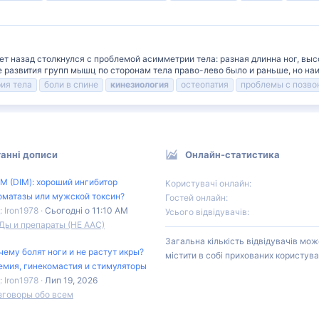
 назад столкнулся с проблемой асимметрии тела: разная длинна ног, высо
 развития групп мышц по сторонам тела право-лево было и раньше, но на
ия тела
боли в спине
кинезиология
остеопатия
проблемы с позво
анні дописи
Онлайн-статистика
М (DIM): хороший ингибитор
Користувачі онлайн
оматазы или мужской токсин?
Гостей онлайн
: Iron1978
Сьогодні о 11:10 AM
Усього відвідувачів
Ды и препараты (НЕ ААС)
Загальна кількість відвідувачів мож
чему болят ноги и не растут икры?
містити в собі прихованих користува
емия, гинекомастия и стимуляторы
: Iron1978
Лип 19, 2026
зговоры обо всем