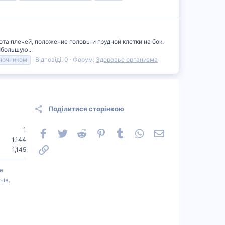
та плечей, положение головы и грудной клетки на бок.
ибольшую...
ночником
Відповіді: 0
Форум:
Здоровье организма
Поділитися сторінкою
1
Facebook
Twitter
Reddit
Pinterest
Tumblr
WhatsApp
Електронна пошт
1,144
Посилання
1,145
е
чів.