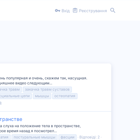
Вхід
Реєстрування
ень популярная и очень, скажем так, насущная.
дняшнее видео следующим...
ачка травм
закачка травм суставов
сциальные цепи
мышцы
остеопатия
а
странстве
а слуха на положение тела в пространстве,
ое время назад я посмотрел...
патия
постуральные мышцы
фасции
Відповіді: 2