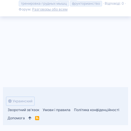
тренировка грудных мышц
фрукторианство
Відповіді: 0
Форум:
Разговоры обо всем
Украинский
Зворотний зв'язок
Умови і правила
Політика конфіденційності
Допомога
R
S
S