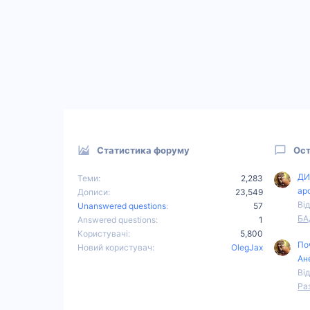
Статистика форуму
Ост
ДИ
Теми
2,283
ар
Дописи
23,549
Від
Unanswered questions
57
БА
Answered questions
1
Користувачі
5,800
По
Новий користувач
OlegJax
Ан
Від
Ра