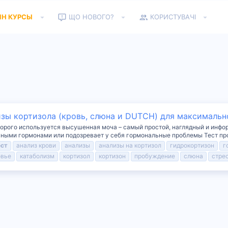
ЙН КУРСЫ
ЩО НОВОГО?
КОРИСТУВАЧІ
зы кортизола (кровь, слюна и DUTCH) для максимальн
торого используется высушенная моча – самый простой, наглядный и инфор
ыми гормонами или подозревает у себя гормональные проблемы Тест пров
ест
анализ крови
анализы
анализы на кортизол
гидрокортизон
г
овье
катаболизм
кортизол
кортизон
пробуждение
слюна
стре