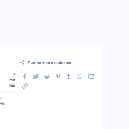
Поділитися сторінкою
0
Facebook
Twitter
Reddit
Pinterest
Tumblr
WhatsApp
Електронна пошт
298
Посилання
298
е
чів.