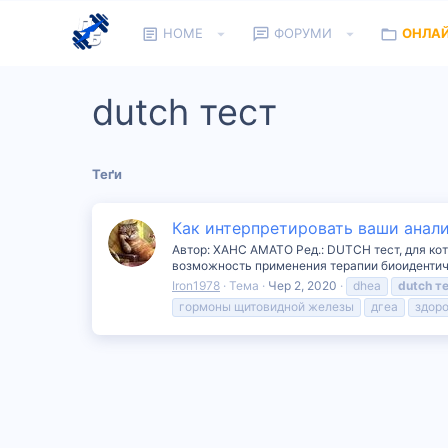
HOME
ФОРУМИ
ОНЛА
dutch тест
Теґи
Как интерпретировать ваши анали
Автор: ХАНС АМАТО Ред.: DUTCH тест, для ко
возможность применения терапии биоидентичн
Iron1978
Тема
Чер 2, 2020
dhea
dutch
т
гормоны щитовидной железы
дгеа
здор