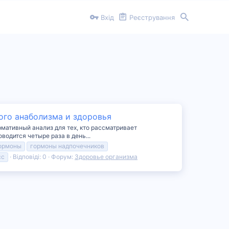
Вхід
Реєстрування
ого анаболизма и здоровья
мативный анализ для тех, кто рассматривает
одится четыре раза в день...
ормоны
гормоны надпочечников
сс
Відповіді: 0
Форум:
Здоровье организма