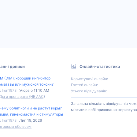
анні дописи
Онлайн-статистика
М (DIM): хороший ингибитор
Користувачі онлайн
оматазы или мужской токсин?
Гостей онлайн
: Iron1978
Учора о 11:10 AM
Усього відвідувачів
Ды и препараты (НЕ ААС)
Загальна кількість відвідувачів мож
чему болят ноги и не растут икры?
містити в собі прихованих користува
емия, гинекомастия и стимуляторы
: Iron1978
Лип 19, 2026
зговоры обо всем