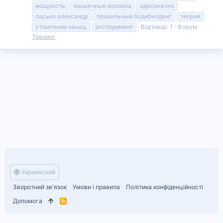
мощность
мышечные волокна
однозначно
пасько александр
правильный бодибилдинг
теория
утомление мышц
эксперимент
Відповіді: 1
Форум:
Тренинг
Украинский
Зворотний зв'язок
Умови і правила
Політика конфіденційності
Допомога
R
S
S