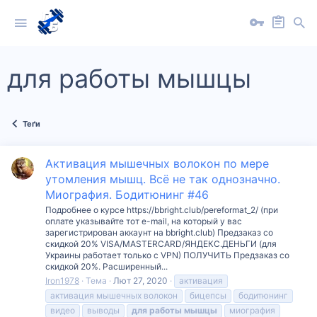
для работы мышцы
Теґи
Активация мышечных волокон по мере
утомления мышц. Всё не так однозначно.
Миография. Бодитюнинг #46
Подробнее о курсе https://bbright.club/pereformat_2/ (при
оплате указывайте тот e-mail, на который у вас
зарегистрирован аккаунт на bbright.club) Предзаказ со
скидкой 20% VISA/MASTERCARD/ЯНДЕКС.ДЕНЬГИ (для
Украины работает только с VPN) ПОЛУЧИТЬ Предзаказ со
скидкой 20%. Расширенный...
Iron1978
Тема
Лют 27, 2020
активация
активация мышечных волокон
бицепсы
бодитюнинг
видео
выводы
для
работы
мышцы
миография