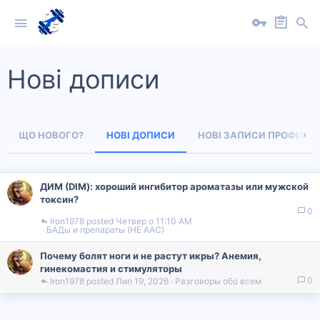
Нові дописи
ЩО НОВОГО?
НОВІ ДОПИСИ
НОВІ ЗАПИСИ ПРОФІЛІВ
ДИМ (DIM): хороший ингибитор ароматазы или мужской
токсин?
0
Iron1978
Четвер о 11:10 AM
БАДы и препараты (НЕ ААС)
Почему болят ноги и не растут икры? Анемия,
гинекомастия и стимуляторы
0
Iron1978
Лип 19, 2026
Разговоры обо всем