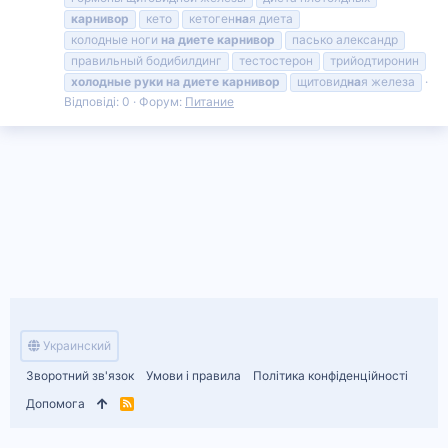
карнивор
кето
кетоген
на
я диета
колодные ноги
на
диете
карнивор
пасько александр
правильный бодибилдинг
тестостерон
трийодтиронин
холодные
руки
на
диете
карнивор
щитовид
на
я железа
Відповіді: 0
Форум:
Питание
Украинский
Зворотний зв'язок
Умови і правила
Політика конфіденційності
Допомога
R
S
S