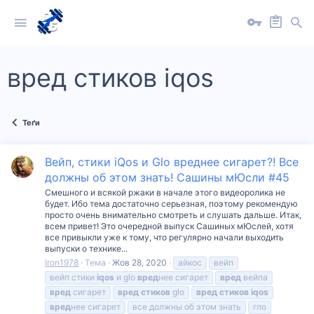
вред стиков iqos
Теґи
Вейп, стики iQos и Glo вреднее сигарет?! Все
должны об этом знать! Сашины мЮсли #45
Смешного и всякой ржаки в начале этого видеоролика не
будет. Ибо тема достаточно серьезная, поэтому рекомендую
просто очень внимательно смотреть и слушать дальше. Итак,
всем привет! Это очередной выпуск Сашиных мЮслей, хотя
все привыкли уже к тому, что регулярно начали выходить
выпуски о технике...
Iron1978
Тема
Жов 28, 2020
айкос
вейп
вейп стики
iqos
и glo
вред
нее сигарет
вред
вейпа
вред
сигарет
вред
стиков
glo
вред
стиков
iqos
вред
нее сигарет
все должны об этом знать
гло