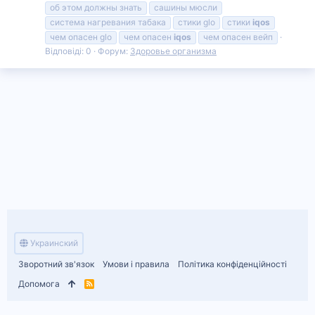
об этом должны знать
сашины мюсли
система нагревания табака
стики glo
стики
iqos
чем опасен glo
чем опасен
iqos
чем опасен вейп
Відповіді: 0
Форум:
Здоровье организма
Украинский
Зворотний зв'язок
Умови і правила
Політика конфіденційності
Допомога
R
S
S