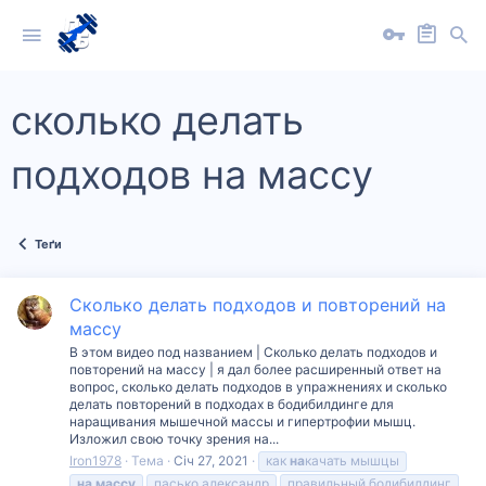
сколько делать
подходов на массу
Теґи
Сколько делать подходов и повторений на
массу
В этом видео под названием | Сколько делать подходов и
повторений на массу | я дал более расширенный ответ на
вопрос, сколько делать подходов в упражнениях и сколько
делать повторений в подходах в бодибилдинге для
наращивания мышечной массы и гипертрофии мышц.
Изложил свою точку зрения на...
Iron1978
Тема
Січ 27, 2021
как
на
качать мышцы
на
массу
пасько александр
правильный бодибилдинг