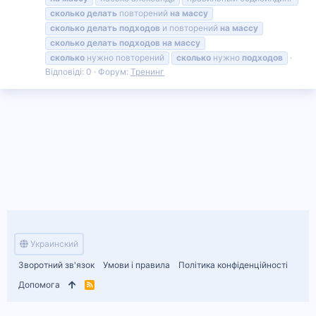
сколько
делать
повторений
на
массу
сколько
делать
подходов
и повторений
на
массу
сколько
делать
подходов
на
массу
сколько
нужно повторений
сколько
нужно
подходов
Відповіді: 0
Форум:
Тренинг
Украинский
Зворотний зв'язок
Умови і правила
Політика конфіденційності
Допомога
R
S
S