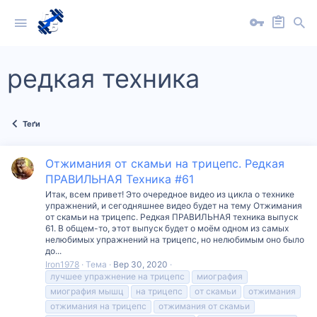
редкая техника
Теґи
Отжимания от скамьи на трицепс. Редкая
ПРАВИЛЬНАЯ Техника #61
Итак, всем привет! Это очередное видео из цикла о технике
упражнений, и сегодняшнее видео будет на тему Отжимания
от скамьи на трицепс. Редкая ПРАВИЛЬНАЯ техника выпуск
61. В общем-то, этот выпуск будет о моём одном из самых
нелюбимых упражнений на трицепс, но нелюбимым оно было
до...
Iron1978
Тема
Вер 30, 2020
лучшее упражнение на трицепс
миография
миография мышц
на трицепс
от скамьи
отжимания
отжимания на трицепс
отжимания от скамьи