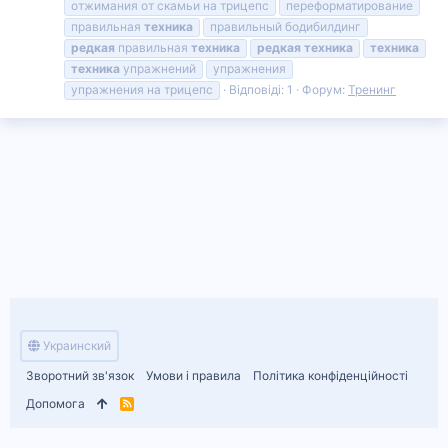
отжимания от скамьи на трицепс
переформатирование
правильная
техника
правильный бодибилдинг
редкая
правильная
техника
редкая
техника
техника
техника
упражнений
упражнения
упражнения на трицепс
Відповіді: 1
Форум:
Тренинг
Украинский
Зворотний зв'язок
Умови і правила
Політика конфіденційності
Допомога
R
S
S