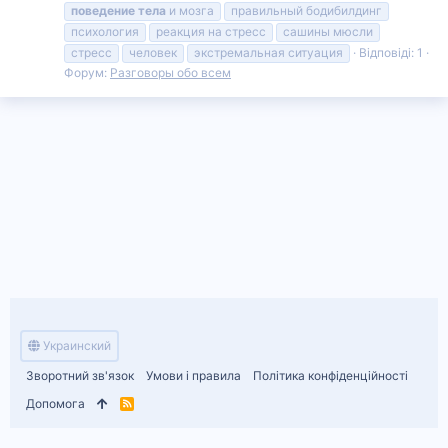
поведение
тела
и мозга
правильный бодибилдинг
психология
реакция на стресс
сашины мюсли
стресс
человек
экстремальная ситуация
Відповіді: 1
Форум:
Разговоры обо всем
Украинский
Зворотний зв'язок
Умови і правила
Політика конфіденційності
Допомога
R
S
S