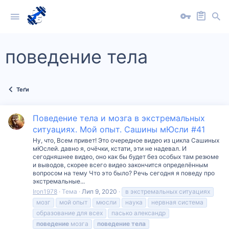
поведение тела
Теґи
Поведение тела и мозга в экстремальных
ситуациях. Мой опыт. Сашины мЮсли #41
Ну, что, Всем привет! Это очередное видео из цикла Сашиных
мЮслей. давно я, очёчки, кстати, эти не надевал. И
сегодняшнее видео, оно как бы будет без особых там резюме
и выводов, скорее всего видео закончится определённым
вопросом на тему Что это было? Речь сегодня я поведу про
экстремальные...
Iron1978
Тема
Лип 9, 2020
в экстремальных ситуациях
мозг
мой опыт
мюсли
наука
нервная система
образование для всех
пасько александр
поведение
мозга
поведение
тела