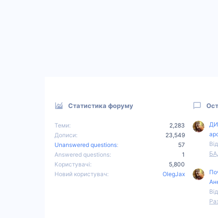
Статистика форуму
Ост
ДИ
Теми
2,283
ар
Дописи
23,549
Від
Unanswered questions
57
БА
Answered questions
1
Користувачі
5,800
По
Новий користувач
OlegJax
Ан
Від
Ра