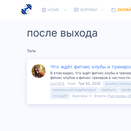
HOME
ФОРУМИ
ОНЛА
после выхода
Теґи
Что ждёт фитнес клубы и тренер
В этом видео, Что ждёт фитнес клубы и трен
фитнес клубов и фитнес тренеров в частности
Iron1978
Тема
Тра 30, 2020
анализ ситуац
правильный бодибилдинг
прибыль
проф
что ждёт
Відповіді: 0
Форум:
Разговоры о