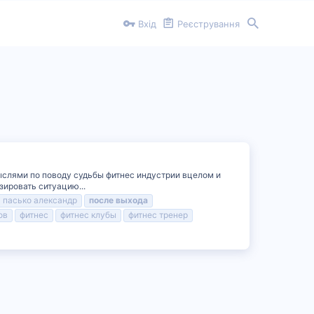
Вхід
Реєстрування
ыслями по поводу судьбы фитнес индустрии вцелом и
зировать ситуацию...
пасько александр
после
выхода
ов
фитнес
фитнес клубы
фитнес тренер