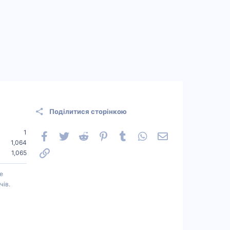
Поділитися сторінкою
1
Facebook
Twitter
Reddit
Pinterest
Tumblr
WhatsApp
Електронна пошт
1,064
Посилання
1,065
е
чів.