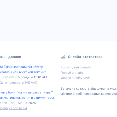
анні дописи
Онлайн-статистика
М (DIM): хороший ингибитор
Користувачі онлайн
оматазы или мужской токсин?
Гостей онлайн
: Iron1978
Сьогодні о 11:10 AM
Усього відвідувачів
Ды и препараты (НЕ ААС)
Загальна кількість відвідувачів мож
чему болят ноги и не растут икры?
містити в собі прихованих користува
емия, гинекомастия и стимуляторы
: Iron1978
Лип 19, 2026
зговоры обо всем