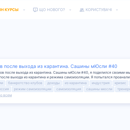
ЙН КУРСЫ
ЩО НОВОГО?
КОРИСТУВАЧІ
ов после выхода из карантина. Сашины мЮсли #40
еров после выхода из карантина. Сашины мЮсли #40, я поделился своими м
 после выхода из карантина и режима самоизоляции. Я попытался проанали
ии
банкротство клубов
доходы
из карантина
индустрия
кризис
ессия
режим самоизоляции
самоизоляция
сашины мюсли
тренер
бо всем