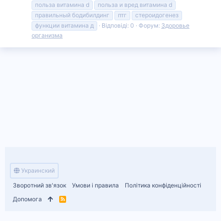
польза витамина d
польза и вред витамина d
правильный бодибилдинг
птг
стероидогенез
функции витамина д
Відповіді: 0
Форум:
Здоровье
организма
Украинский
Зворотний зв'язок
Умови і правила
Політика конфіденційності
Допомога
R
S
S