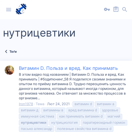
нутрицевтики
Теґи
Витамин D. Польза и вред. Как принимать
В этом видео под названием | Витамин D. Польза и вред. Как
принимать | #бодитюнинг_58 Я поделился своими знаниями и
опытом по приёму витамина D. Трудно переоценить ценность
данного витамина, который называют иногда гормоном, для
организма человека. Он отвечает за множество процессов в
организме...
Iron1978
Тема
Лют 24, 2021
витамин d
витамин а
витамин д
витамины в
вред витамина d
здоровье
иммунная система
как принимать витамин d
магний
нутрицевтики
нутрициология
паратиреоидный гормон
пасько александр
полезные свойства витамина d