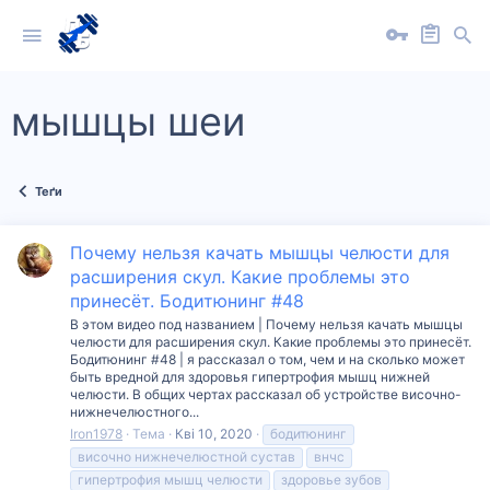
мышцы шеи
Теґи
Почему нельзя качать мышцы челюсти для
расширения скул. Какие проблемы это
принесёт. Бодитюнинг #48
В этом видео под названием | Почему нельзя качать мышцы
челюсти для расширения скул. Какие проблемы это принесёт.
Бодитюнинг #48 | я рассказал о том, чем и на сколько может
быть вредной для здоровья гипертрофия мышц нижней
челюсти. В общих чертах рассказал об устройстве височно-
нижнечелюстного...
Iron1978
Тема
Кві 10, 2020
бодитюнинг
височно нижнечелюстной сустав
внчс
гипертрофия мышц челюсти
здоровье зубов