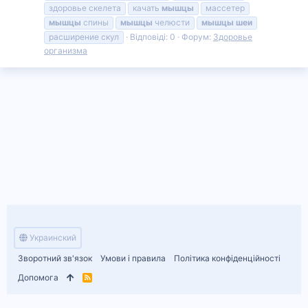
здоровье скелета
качать
мышцы
массетер
мышцы
спины
мышцы
челюсти
мышцы
шеи
расширение скул
Відповіді: 0
Форум:
Здоровье
организма
Украинский
Зворотний зв'язок
Умови і правила
Політика конфіденційності
Допомога
R
S
S