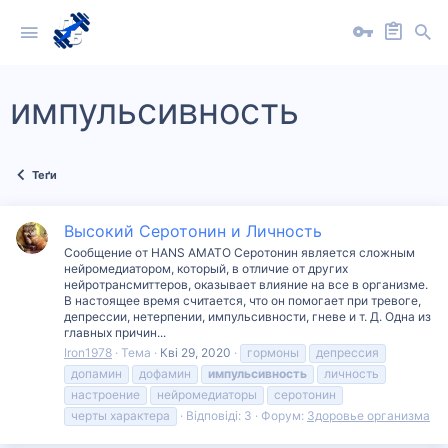
импульсивность
Теґи
Высокий Серотонин и Личность
Сообщение от HANS AMATO Серотонин является сложным
нейромедиатором, который, в отличие от других
нейротрансмиттеров, оказывает влияние на все в организме.
В настоящее время считается, что он помогает при тревоге,
депрессии, нетерпении, импульсивности, гневе и т. Д. Одна из
главных причин...
Iron1978
Тема
Кві 29, 2020
гормоны
депрессия
допамин
дофамин
импульсивность
личность
настроение
нейромедиаторы
серотонин
черты характера
Відповіді: 3
Форум:
Здоровье организма