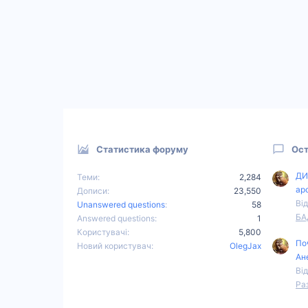
Статистика форуму
Ост
ДИ
Теми
2,284
ар
Дописи
23,550
Від
Unanswered questions
58
БА
Answered questions
1
Користувачі
5,800
По
Новий користувач
OlegJax
Ан
Від
Ра