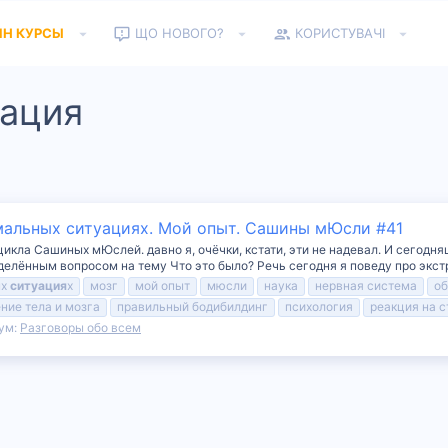
ЙН КУРСЫ
ЩО НОВОГО?
КОРИСТУВАЧІ
уация
емальных ситуациях. Мой опыт. Сашины мЮсли #41
 цикла Сашиных мЮслей. давно я, очёчки, кстати, эти не надевал. И сегодн
делённым вопросом на тему Что это было? Речь сегодня я поведу про экст
ых
ситуация
х
мозг
мой опыт
мюсли
наука
нервная система
об
ние тела и мозга
правильный бодибилдинг
психология
реакция на с
ум:
Разговоры обо всем