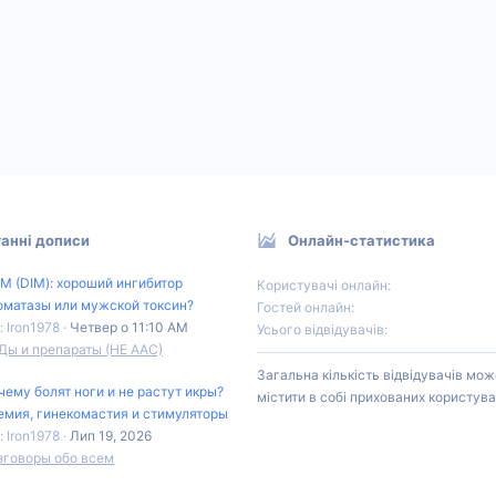
анні дописи
Онлайн-статистика
М (DIM): хороший ингибитор
Користувачі онлайн
оматазы или мужской токсин?
Гостей онлайн
: Iron1978
Четвер о 11:10 AM
Усього відвідувачів
Ды и препараты (НЕ ААС)
Загальна кількість відвідувачів мож
чему болят ноги и не растут икры?
містити в собі прихованих користува
емия, гинекомастия и стимуляторы
: Iron1978
Лип 19, 2026
зговоры обо всем