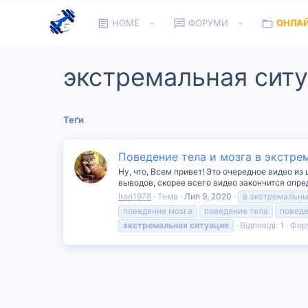
HOME
ФОРУМИ
ОНЛА
экстремальная сит
Теґи
Поведение тела и мозга в экстр
Ну, что, Всем привет! Это очередное видео из
выводов, скорее всего видео закончится опре
Iron1978
Тема
Лип 9, 2020
в экстремальн
поведение мозга
поведение тела
поведе
экстремальная
ситуация
Відповіді: 1
Фор