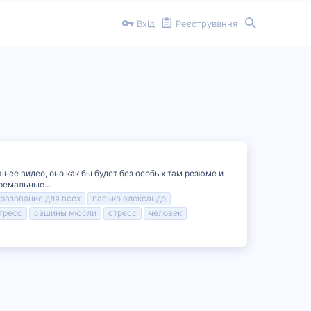
Вхід
Реєстрування
яшнее видео, оно как бы будет без особых там резюме и
ремальные...
разование для всех
пасько александр
тресс
сашины мюсли
стресс
человек