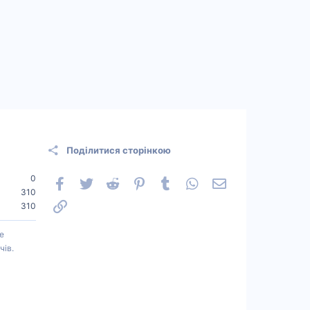
Поділитися сторінкою
0
Facebook
Twitter
Reddit
Pinterest
Tumblr
WhatsApp
Електронна пошт
310
Посилання
310
е
чів.