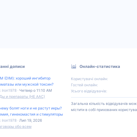
анні дописи
Онлайн-статистика
М (DIM): хороший ингибитор
Користувачі онлайн
оматазы или мужской токсин?
Гостей онлайн
: Iron1978
Четвер о 11:10 AM
Усього відвідувачів
Ды и препараты (НЕ ААС)
Загальна кількість відвідувачів мож
чему болят ноги и не растут икры?
містити в собі прихованих користува
емия, гинекомастия и стимуляторы
: Iron1978
Лип 19, 2026
зговоры обо всем