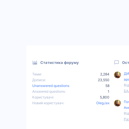
Статистика форуму
Ост
ДИ
Теми
2,284
ар
Дописи
23,550
Від
Unanswered questions
58
БА
Answered questions
1
Користувачі
5,800
По
Новий користувач
OlegJax
Ан
Від
Ра