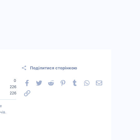
Поділитися сторінкою
0
Facebook
Twitter
Reddit
Pinterest
Tumblr
WhatsApp
Електронна пошт
226
Посилання
226
е
чів.