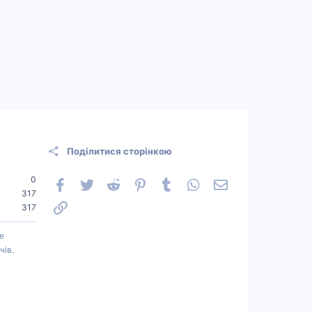
Поділитися сторінкою
0
Facebook
Twitter
Reddit
Pinterest
Tumblr
WhatsApp
Електронна пошт
317
Посилання
317
е
чів.