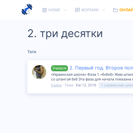
HOME
ФОРУМИ
ОНЛА
2. три десятки
Теґи
2. Первый год. Второе по
Учимся
«Украинская школа» Фаза 1. «6х6х6» Жим штан
со штангой 6х6 Эта фаза для начала показана в
Exalex
Тема
Кві 12, 2016
1. украинская шко