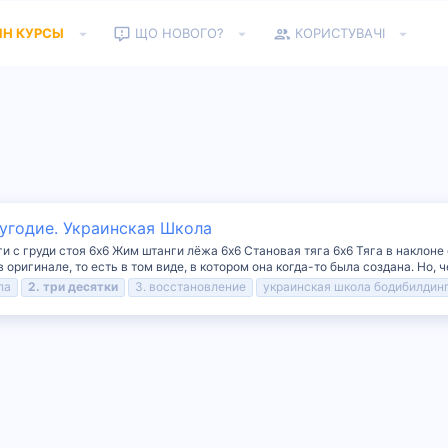
ЙН КУРСЫ
ЩО НОВОГО?
КОРИСТУВАЧІ
лугодие. Украинская Школа
ги с груди стоя 6х6 Жим штанги лёжа 6х6 Становая тяга 6х6 Тяга в наклоне
 оригинале, то есть в том виде, в котором она когда-то была создана. Но, че
ла
2.
три
десятки
3. восстановление
украинская школа бодибилдин