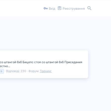
Вхід
Реєстрування
 со штангой 6х6 Бицепс стоя со штангой 6х6 Приседания
стно...
га
Відповіді: 230
Форум:
Тренинг