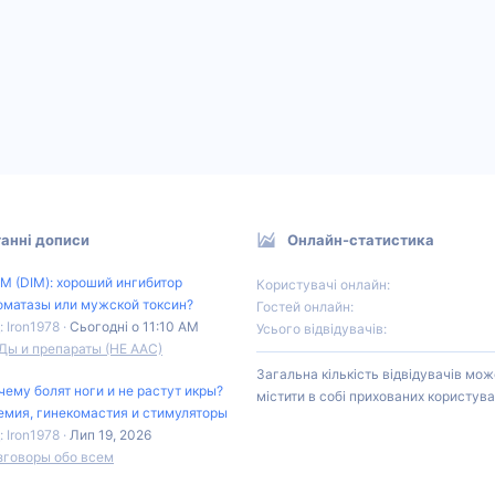
анні дописи
Онлайн-статистика
М (DIM): хороший ингибитор
Користувачі онлайн
оматазы или мужской токсин?
Гостей онлайн
: Iron1978
Сьогодні о 11:10 AM
Усього відвідувачів
Ды и препараты (НЕ ААС)
Загальна кількість відвідувачів мож
чему болят ноги и не растут икры?
містити в собі прихованих користува
емия, гинекомастия и стимуляторы
: Iron1978
Лип 19, 2026
зговоры обо всем