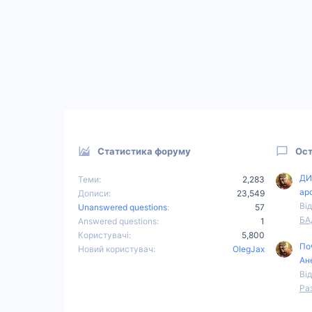
Статистика форуму
Ост
ДИ
Теми
2,283
ар
Дописи
23,549
Від
Unanswered questions
57
БА
Answered questions
1
Користувачі
5,800
По
Новий користувач
OlegJax
Ан
Від
Ра