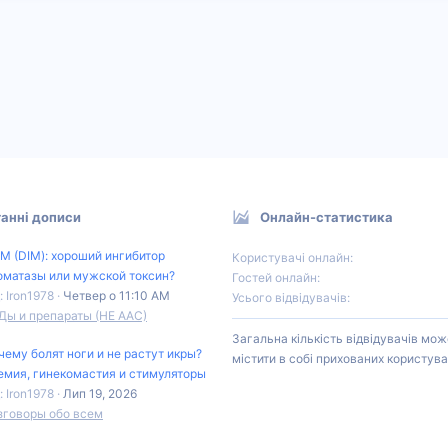
анні дописи
Онлайн-статистика
М (DIM): хороший ингибитор
Користувачі онлайн
оматазы или мужской токсин?
Гостей онлайн
: Iron1978
Четвер о 11:10 AM
Усього відвідувачів
Ды и препараты (НЕ ААС)
Загальна кількість відвідувачів мож
чему болят ноги и не растут икры?
містити в собі прихованих користува
емия, гинекомастия и стимуляторы
: Iron1978
Лип 19, 2026
зговоры обо всем