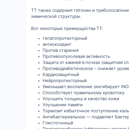
ТТ также содержит гитонин и триболосапонин
химической структуры.
Вот некоторые преимущества ТТ:
гепатопротекторный
антиоксидант
Против старения
Противоопухолевая активность
Защита от камней в почках (защитная сп
Противодиабетическое – снижает уровен
Кардиозащитный
Нейропротекторный
Уменьшает воспаление (ингибирует iNO
Способствует правильному кровотоку
Улучшить толщину и качество кожи
Улучшение памяти
Тормозит избыточное поступление кальц
Антибактериальное — подавляет бактер
Глистогонный
Противогрибковое (эффективен против