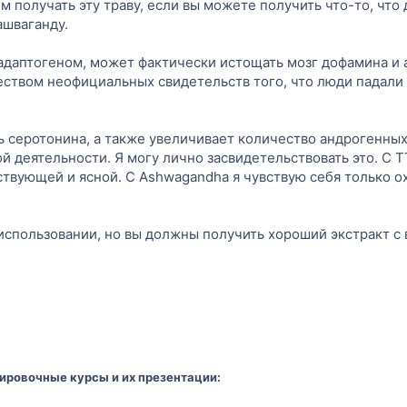
ем получать эту траву, если вы можете получить что-то, чт
ашваганду.
адаптогеном, может фактически истощать мозг дофамина и 
жеством неофициальных свидетельств того, что люди падал
ень серотонина, а также увеличивает количество андрогенн
 деятельности. Я могу лично засвидетельствовать это. С ТТ
ствующей и ясной. С Ashwagandha я чувствую себя только 
в использовании, но вы должны получить хороший экстракт 
ировочные курсы и их презентации: