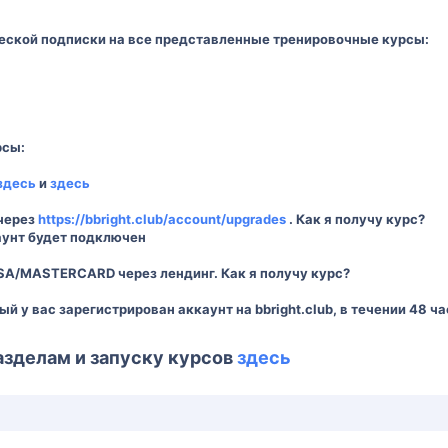
еской подписки на все представленные тренировочные курсы:
рсы:
здесь
и
здесь
 через
https://bbright.club/account/upgrades
. Как я получу курс?
аунт будет подключен
ISA/MASTERCARD через лендинг. Как я получу курс?
рый у вас зарегистрирован аккаунт на bbright.club, в течении 48
азделам и запуску курсов
здесь