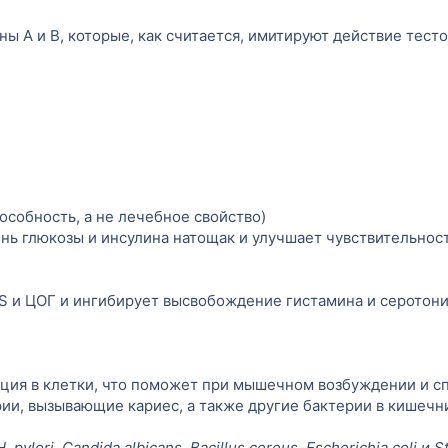
ы А и В, которые, как считается, имитируют действие тесто
особность, а не лечебное свойство)
ь глюкозы и инсулина натощак и улучшает чувствительност
S и ЦОГ и ингибирует высвобождение гистамина и серотони
ия в клетки, что поможет при мышечном возбуждении и спа
ии, вызывающие кариес, а также другие бактерии в кишечн
H. pylori, Candida albicans, Bacillus cereus, Escherichia coli и 