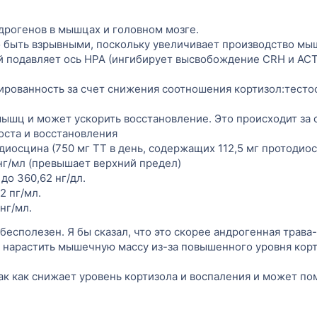
дрогенов в мышцах и головном мозге.
 быть взрывными, поскольку увеличивает производство мы
й подавляет ось HPA (ингибирует высвобождение CRH и AC
рованность за счет снижения соотношения кортизол:тесто
шц и может ускорить восстановление. Это происходит за с
роста и восстановления
осцина (750 мг ТТ в день, содержащих 112,5 мг протодиосц
 нг/мл (превышает верхний предел)
до 360,62 нг/дл.
2 пг/мл.
нг/мл.
и бесполезен. Я бы сказал, что это скорее андрогенная трав
тся нарастить мышечную массу из-за повышенного уровня кор
к как снижает уровень кортизола и воспаления и может по