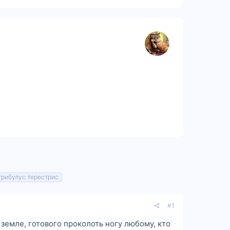
трибулус терестрис
#1
а земле, готового проколоть ногу любому, кто