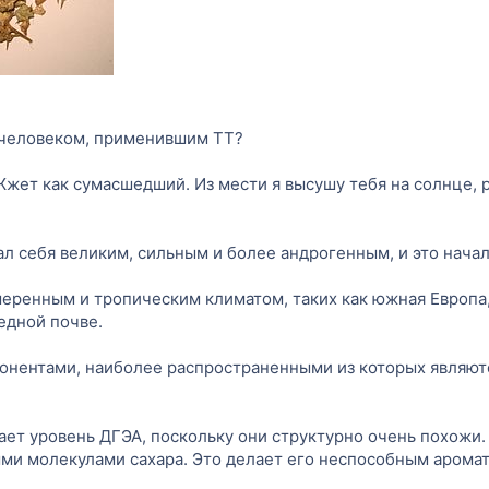
 человеком, применившим ТТ?
 Жжет как сумасшедший. Из мести я высушу тебя на солнце,
вал себя великим, сильным и более андрогенным, и это нача
меренным и тропическим климатом, таких как южная Европа
едной почве.
нентами, наиболее распространенными из которых являютс
ает уровень ДГЭА, поскольку они структурно очень похожи
и молекулами сахара. Это делает его неспособным аромати