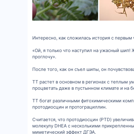
Интересно, как сложилась история с первым
«Ой, я только что наступил на ужасный шип!
проглочу».
После того, как он съел шипы, он почувство
ТТ растет в основном в регионах с теплым у
процветать даже в пустынном климате и на б
ТТ богат различными фитохимическими компо
протодиосцин и протограциллин.
Считается, что протодиосцин (PTD) увеличив
молекулу DHEA с несколькими прикрепленным
миметический эффект ДГЭА.