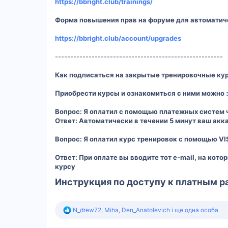
https://bbright.club/trainings/
Форма повышения прав на форуме для автоматич
https://bbright.club/account/upgrades
-------------------------------------------------------
Как подписаться на закрытые тренировочные ку
Приобрести курсы и ознакомиться с ними можно
Вопрос: Я оплатил с помощью платежных систем
Ответ: Автоматически в течении 5 минут ваш акк
Вопрос: Я оплатил курс тренировок с помощью V
Ответ: При оплате вы вводите тот e-mail, на кото
курсу
Инструкция по доступу к платным р
Р
N_drew72
,
Miha
,
Den_Anatolevich
і ще одна особа
е
а