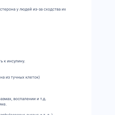
стерона у людей из-за сходства их
ь к инсулину.
на из тучных клеток)
змах, воспалении и т.д.
ике.
Staphylococcus aureus и т. д.
)