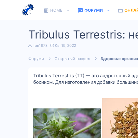
HOME
ФОРУМИ
ОНЛА
Tribulus Terrestris:
А
Д
Iron1978
Кві 19, 2022
в
а
т
т
Форуми
Открытый раздел
Здоровье органи
о
а
р
п
т
о
е
ч
Tribulus Terrestris (TT) — это андрогенный а
м
а
босиком. Для изготовления добавки большин
и
т
к
у