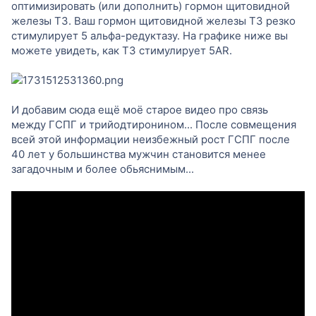
оптимизировать (или дополнить) гормон щитовидной
железы Т3. Ваш гормон щитовидной железы Т3 резко
стимулирует 5 альфа-редуктазу. На графике ниже вы
можете увидеть, как Т3 стимулирует 5AR.
И добавим сюда ещё моё старое видео про связь
между ГСПГ и трийодтиронином... После совмещения
всей этой информации неизбежный рост ГСПГ после
40 лет у большинства мужчин становится менее
загадочным и более обьяснимым...