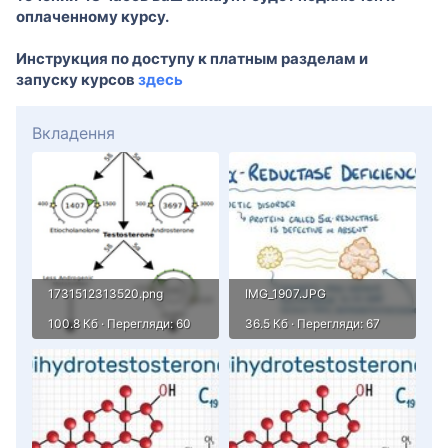
оплаченному курсу.
Инструкция по доступу к платным разделам и
запуску курсов
здесь
Вкладення
1731512313520.png
IMG_1907.JPG
100.8 Кб · Перегляди: 60
36.5 Кб · Перегляди: 67