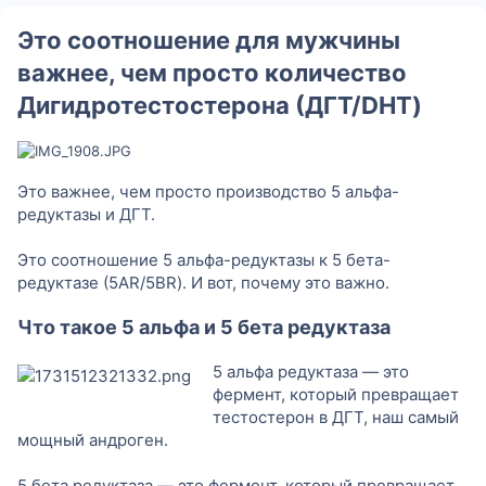
м
р
а
о
р
р
р
и
і
т
р
і
і
і
Это соотношение для мужчины
я
к
і
я
я
я
у
я
важнее, чем просто количество
Дигидротестостерона (ДГТ/DHT)
Это важнее, чем просто производство 5 альфа-
редуктазы и ДГТ.
Это соотношение 5 альфа-редуктазы к 5 бета-
редуктазе (5AR/5BR). И вот, почему это важно.
Что такое 5 альфа и 5 бета редуктаза
5 альфа редуктаза — это
фермент, который превращает
тестостерон в ДГТ, наш самый
мощный андроген.
5 бета редуктаза — это фермент, который превращает