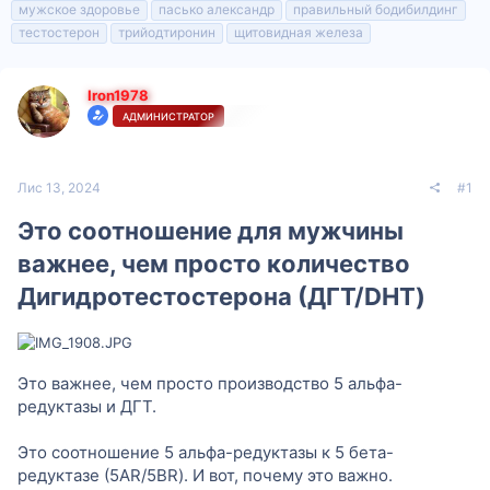
мужское здоровье
пасько александр
правильный бодибилдинг
и
тестостерон
трийодтиронин
щитовидная железа
Iron1978
АДМИНИСТРАТОР
Лис 13, 2024
#1
Это соотношение для мужчины
важнее, чем просто количество
Дигидротестостерона (ДГТ/DHT)
Это важнее, чем просто производство 5 альфа-
редуктазы и ДГТ.
Это соотношение 5 альфа-редуктазы к 5 бета-
редуктазе (5AR/5BR). И вот, почему это важно.